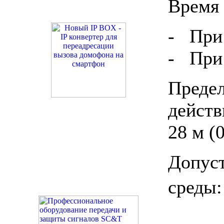
Время 
- При 
- При 
Пред
действ
28 м (
Допу
среды