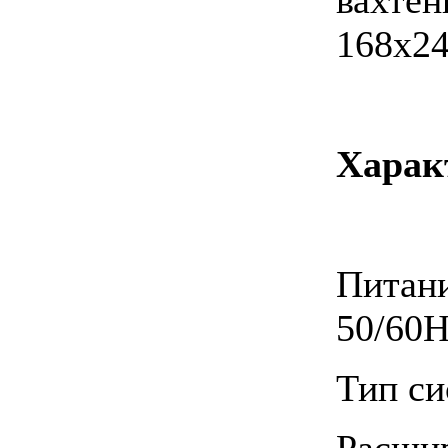
168х24
Харак
Пита
50/60
Тип си
Расшир