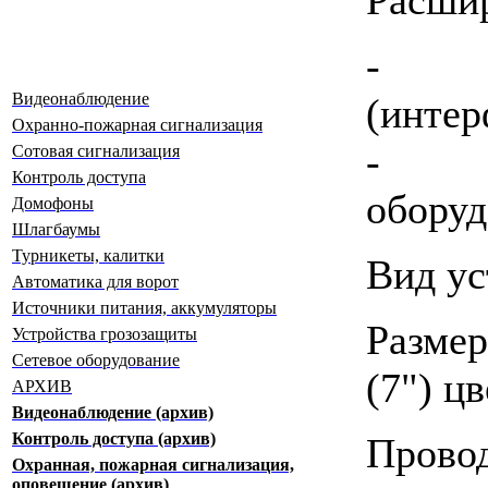
- D
Видеонаблюдение
(интер
Охранно-пожарная сигнализация
- CL
Сотовая сигнализация
Контроль доступа
оборуд
Домофоны
Шлагбаумы
Турникеты, калитки
Вид у
Автоматика для ворот
Источники питания, аккумуляторы
Разме
Устройства грозозащиты
Сетевое оборудование
(7") ц
АРХИВ
Видеонаблюдение (архив)
Контроль доступа (архив)
Прово
Охранная, пожарная сигнализация,
оповещение (архив)