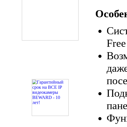
Особе
Сист
Free
Воз
даже
пос
Под
пан
Фун