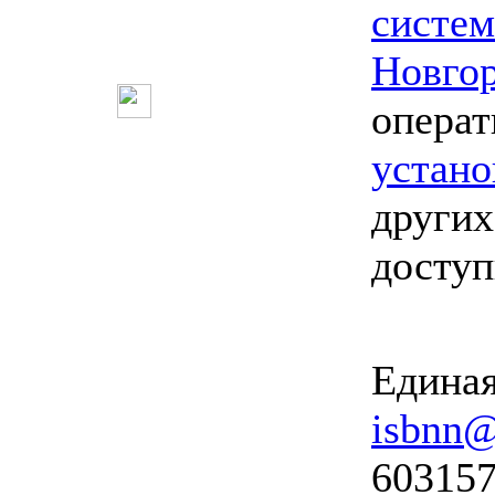
систе
Новго
опера
устано
других
досту
Единая
isbnn@
603157