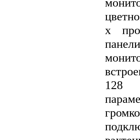
мони
цветно
х про
панел
мони
встро
128 к
парам
гром
подкл
вахте