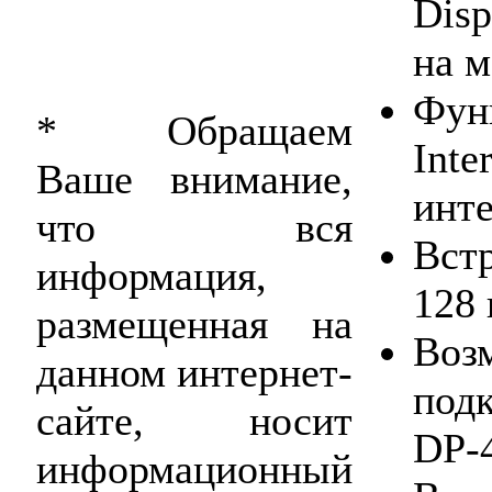
Disp
на м
Фун
* Обращаем
Inte
Ваше внимание,
инте
что вся
Вст
информация,
128
размещенная на
Воз
данном интернет-
под
сайте, носит
DP-
информационный