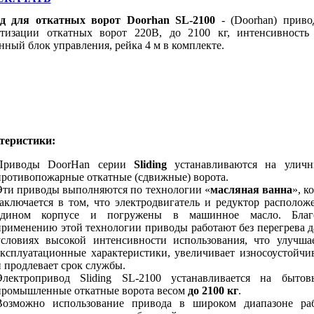
д для откатных ворот Doorhan SL-2100
- (Doorhan) приво
атизации откатных ворот 220В, до 2100 кг, интенсивность
нный блок управления
, рейка 4 м в комплекте.
теристики:
Приводы DoorHan серии
Sliding
устанавливаются на улич
противопожарные откатные (сдвижные) ворота.
Эти приводы выполняются по технологии «
масляная ванна
», к
заключается в том, что электродвигатель и редуктор располож
едином корпусе и погружены в машинное масло. Благ
применению этой технологии приводы работают без перегрева д
условиях высокой интенсивности использования, что улучша
эксплуатационные характеристики, увеличивает износоустойчив
и продлевает срок службы.
Электропривод Sliding SL-2100 устанавливается на быто
промышленные откатные ворота весом
до 2100 кг
.
Возможно использование привода в широком диапазоне ра