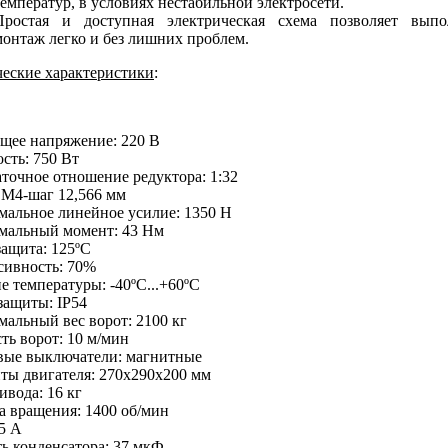
температур, в условиях нестабильной электросети.
Простая и доступная электрическая схема позволяет выпо
монтаж легко и без лишних проблем.
еские характеристики
:
щее напряжение: 220 В
сть: 750 Вт
точное отношение редуктора: 1:32
 М4-шаг 12,566 мм
альное линейное усилие: 1350 Н
мальный момент: 43 Нм
ащита: 125ºС
сивность: 70%
е температуры: -40ºС...+60ºС
защиты: IP54
альный вес ворот: 2100 кг
ть ворот: 10 м/мин
вые выключатели: магнитные
ты двигателя: 270x290x200 мм
ивода: 16 кг
а вращения: 1400 об/мин
,5 А
ь конденсатора: 37 мкФ