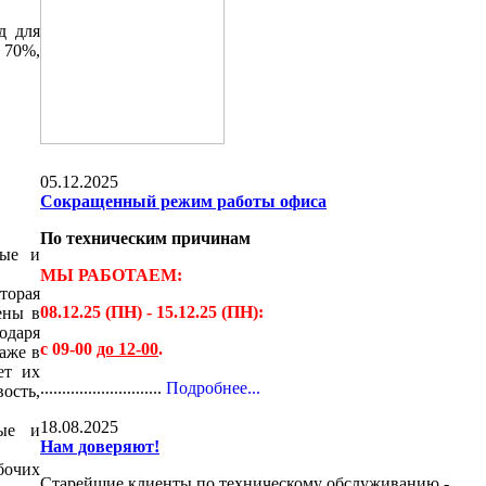
д для
 70%,
05.12.2025
Сокращенный режим работы офиса
По техническим причинам
ные и
МЫ РАБОТАЕМ:
оторая
08.12.25 (ПН) - 15.12.25 (ПН):
ены в
одаря
с 09-00
до 12-00
.
аже в
ет их
............................
Подробнее...
ость,
18.08.2025
вые и
Нам доверяют!
бочих
Старейшие клиенты по техническому обслуживанию -