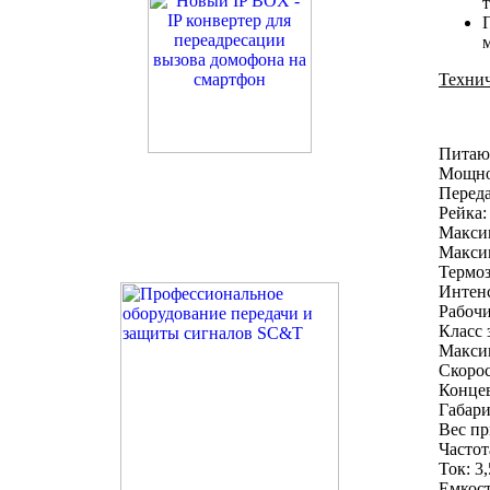
Технич
Питаю
Мощно
Переда
Рейка:
Максим
Макси
Термоз
Интен
Рабочи
Класс 
Максим
Скорос
Конце
Габари
Вес пр
Частот
Ток: 3
Емкост