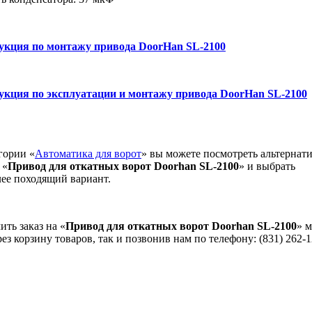
укция по монтажу привода DoorHan SL-2100
укция по эксплуатации и монтажу привода DoorHan SL-2100
гории «
Автоматика для ворот
» вы можете посмотреть альтернат
 «
Привод для откатных ворот Doorhan SL-2100
» и выбрать
ее походящий вариант.
ть заказ на «
Привод для откатных ворот Doorhan SL-2100
» 
рез корзину товаров, так и позвонив нам по телефону: (831) 262-1