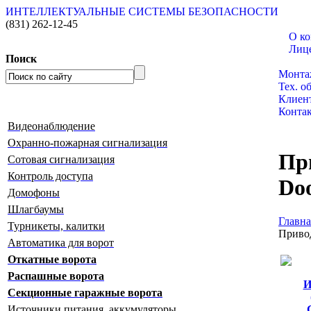
ИНТЕЛЛЕКТУАЛЬНЫЕ СИСТЕМЫ БЕЗОПАСНОСТИ
(831)
262-12-45
О к
Лиц
Поиск
Катало
Монта
Тех. о
Клиен
Конта
Видеонаблюдение
Охранно-пожарная сигнализация
Пр
Сотовая сигнализация
Контроль доступа
Do
Домофоны
Шлагбаумы
Главна
Турникеты, калитки
Привод
Автоматика для ворот
Откатные ворота
Распашные ворота
И
Секционные гаражные ворота
Источники питания, аккумуляторы