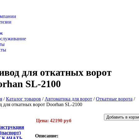
омпании
ензии
г товаров
ж
бслуживание
ты
кты
ивод для откатных ворот
orhan SL-2100
я
/
Каталог товаров
/
Автоматика для ворот
/
Откатные ворота
/
 для откатных ворот Doorhan SL-2100
Цена: 42190 руб
нструкция
(паспорт)
Описание:
СКАЧАТЬ