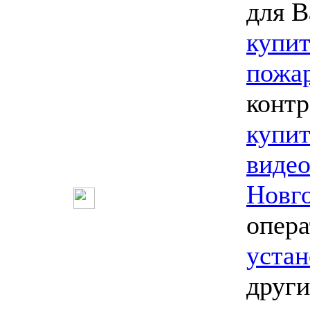
для В
купит
пожа
контр
купит
виде
Новг
опер
устан
други