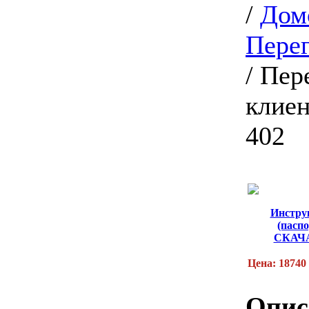
/
Дом
Перег
/
Пер
клиен
402
Инстру
(паспо
СКАЧ
Цена: 18740
Опис