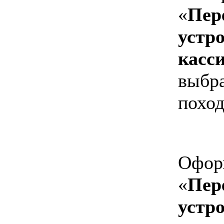
«
Пер
устр
касси
выбра
поход
Оформ
«
Пер
устр