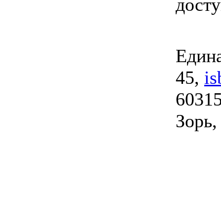
дост
Едина
45,
i
60315
Зорь,