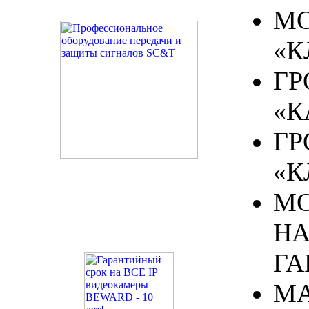
МО
«К
ГР
«К
ГР
«К
М
Н
ГА
МА