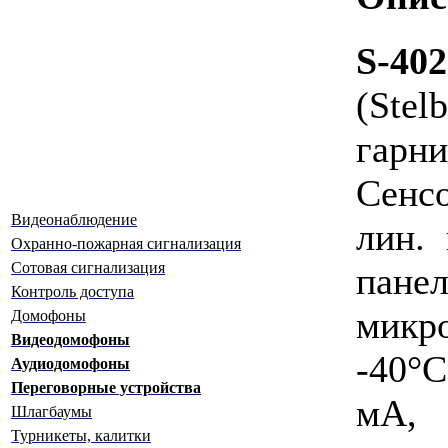
S-402
(Stelb
гарни
Сенс
Видеонаблюдение
лин. 
Охранно-пожарная сигнализация
Сотовая сигнализация
панел
Контроль доступа
микр
Домофоны
Видеодомофоны
-40°C
Аудиодомофоны
Переговорные устройства
мА,
Шлагбаумы
Турникеты, калитки