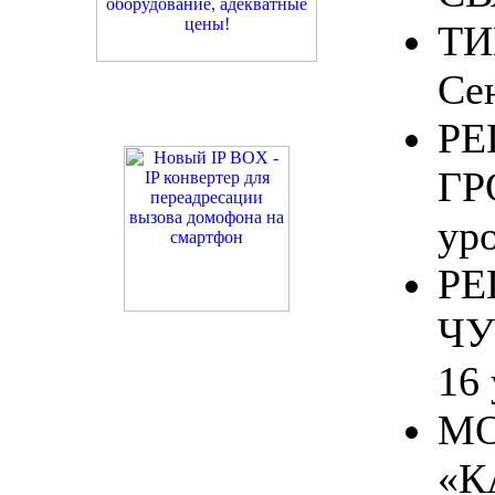
ТИ
Се
РЕ
ГР
ур
РЕ
ЧУ
16
МО
«К