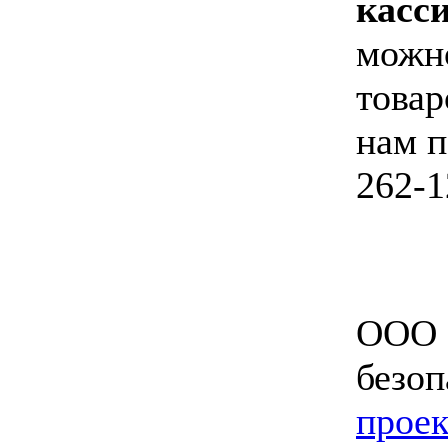
касси
можно
товар
нам п
262-1
ООО 
безоп
проек