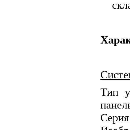
скл
Харак
Систе
Тип у
панел
Сери