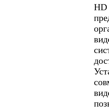
H
пр
орг
ви
си
дос
Уст
сов
ви
по