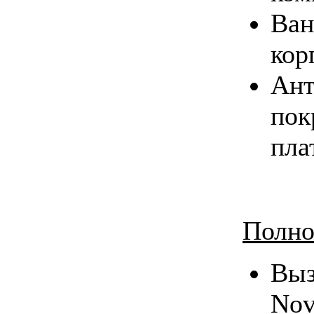
Ван
кор
Ант
пок
пла
Полно
Вы
No