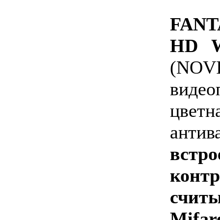
FA
HD 
(NOV
видео
цвет
ант
встр
конт
счи
Mifar