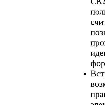
СКУ
по
сч
поз
пр
иде
фор
Вст
воз
пр
эле