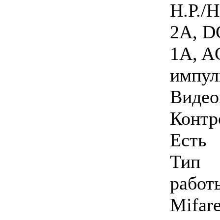
Н.Р./Н
2A, D
1A, A
импул
Виде
Контр
Есть
Тип
рабо
Mifar