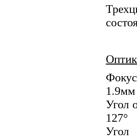
Трех
состо
Оптик
Фоку
1.9мм
Угол 
127°
Уго