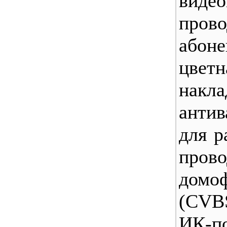
видео
пров
абоне
цветн
накла
антив
для р
пров
домо
(CVB
ИК-по