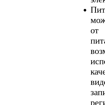
Пи
мож
от
пи
воз
исп
ка
в
за
ре