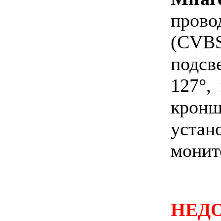
пров
(CV
подс
127°,
крон
устан
монит
НЕД