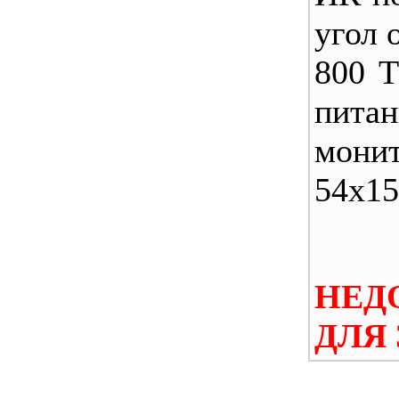
угол 
800 Т
питан
монит
54x15
НЕД
ДЛЯ 