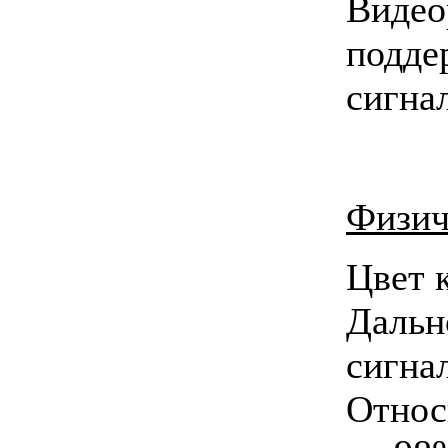
Виде
подд
сигна
Физич
Цвет 
Даль
сигна
Относ