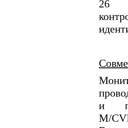
26 
кон
идент
Совме
Мони
пров
и п
M/CVB