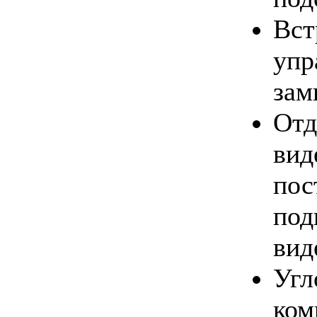
Вс
уп
зам
От
ви
по
п
вид
Уг
ком