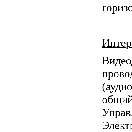
гориз
Интер
Вид
пров
(ауди
общий
Упр
Элект