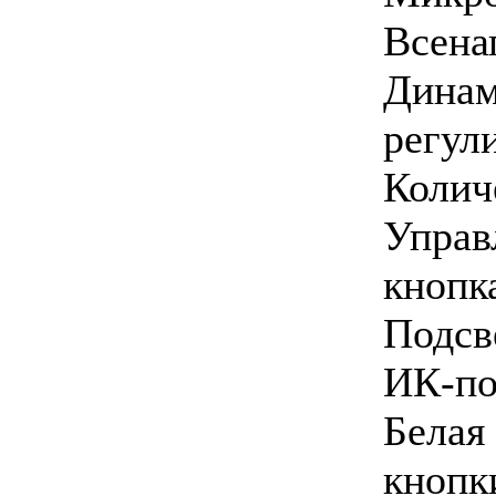
Всена
Дина
регул
Колич
Упра
кнопк
Подсв
ИК-по
Бела
кнопк