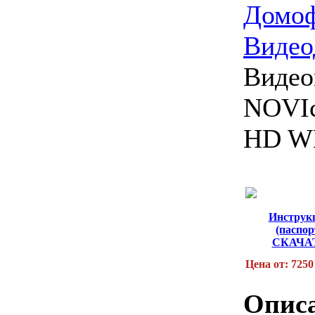
Домо
Виде
Видео
NOVI
HD W
Инструк
(паспор
СКАЧА
Цена от: 7250
Опис