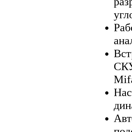
ра
угл
Ра
ана
Вст
СК
Mif
На
дин
Ав
под