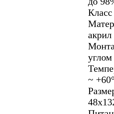
до 98
Класс
Мате
акрил
Монт
углом
Темпе
~ +60
Раз
48x13
Питан