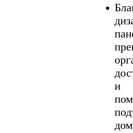
Бла
ди
па
пре
орг
дос
и 
по
под
дом