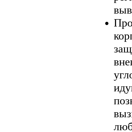
выв
Про
ко
защ
вне
уг
ид
по
вы
люб