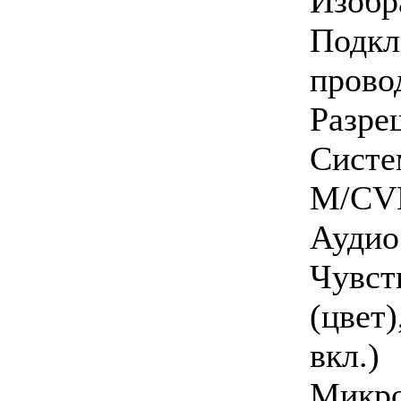
Изобр
Под
прово
Разре
Сист
M/CV
Аудио
Чувст
(цвет
вкл.)
Микр