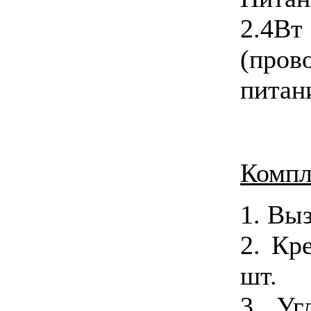
2.4Вт
(пров
питан
Компл
1. Выз
2. Кр
шт.
3. Уг