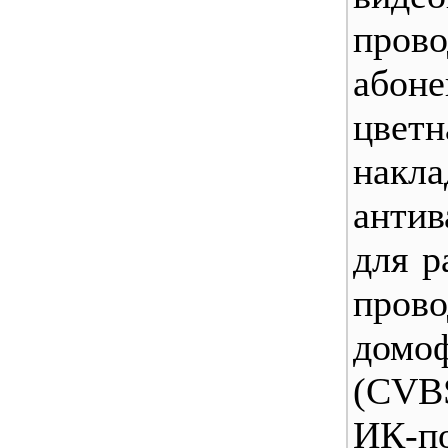
пров
абоне
цветн
накла
антив
для р
пров
домо
(CVB
ИК-по