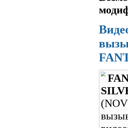
моди
Виде
вызы
FANT
FA
SILV
(NOV
вызы