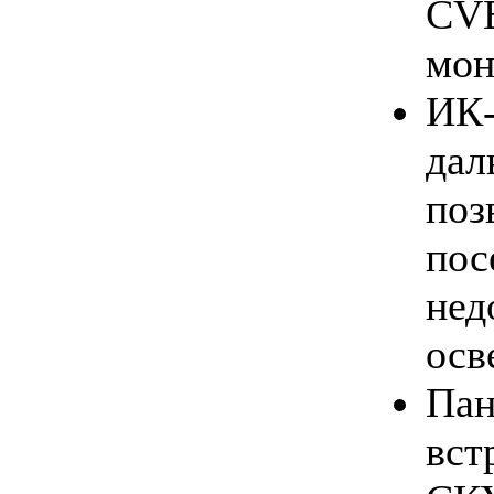
CV
мон
ИК
д
по
пос
нед
осв
П
вст