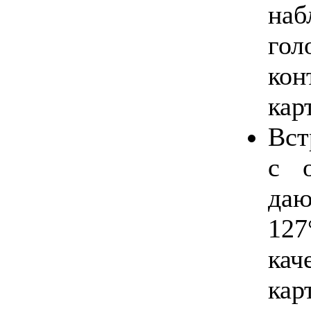
наб
го
ко
кар
Вст
с о
да
12
кач
кар