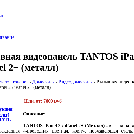
ии
и
аров
живание
ная видеопанель TANTOS iPan
nel 2+ (металл)
талог товаров
/
Домофоны
/
Видеодомофоны
/
Вызывная видеоп
el 2 / iPanel 2+ (металл)
Цена от: 7600 руб
укция
Описание:
порт)
ЧАТЬ
TANTOS iPanel 2 / iPanel 2+ (Металл)
- вызывная в
акладная 4-проводная цветная, корпус нержавеющая сталь