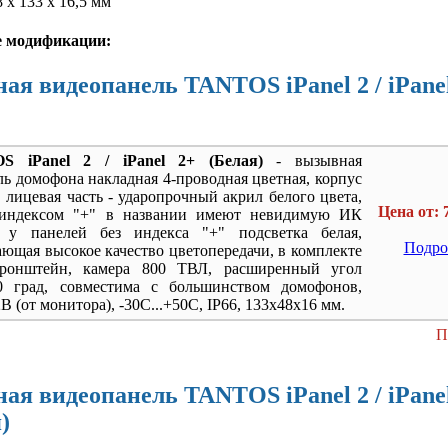
 x 133 x 16,5 мм
 модификации:
я видеопанель TANTOS iPanel 2 / iPane
S iPanel 2 / iPanel 2+ (Белая)
- вызывная
ь домофона накладная 4-проводная цветная, корпус
лицевая часть - ударопрочный акрил белого цвета,
Цена от: 
 индексом "+" в названии имеют невидимую ИК
, у панелей без индекса "+" подсветка белая,
Подро
ющая высокое качество цветопередачи, в комплекте
кронштейн, камера 800 ТВЛ, расширенный угол
0 град, совместима с большинством домофонов,
В (от монитора), -30С...+50С, IP66, 133x48x16 мм.
П
я видеопанель TANTOS iPanel 2 / iPane
)