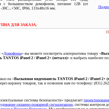
а с большинством домофонов, питание 12В (от
Подро
 -30С...+50С, IP66, 133х48x16 мм.
ПНА ДЛЯ ЗАКАЗА.
П
 «
Домофоны
» вы можете посмотреть альтернативы товару «
Выз
 TANTOS iPanel 2 / iPanel 2+ (металл)
» и выбрать наиболее п
каз на «
Вызывная видеопанель TANTOS iPanel 2 / iPanel 2+ (
ерез корзину товаров, так и позвонив нам по телефону: (831) 262
лектуальные системы безопасности» предлагает
проектировани
рудование охранно-пожарной сигнализации
, системы контроля д
дения в Нижнем Новгороде
. Мы профессионально и оперативн