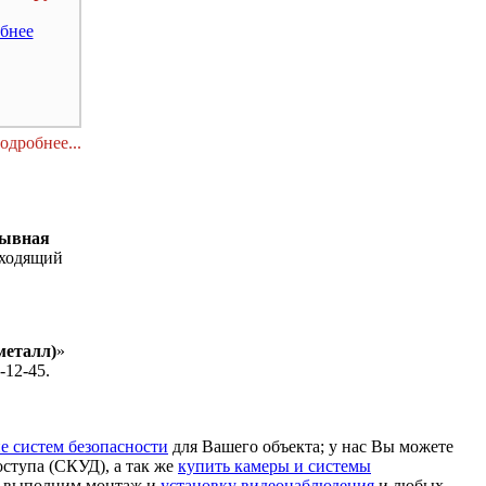
бнее
одробнее...
ывная
оходящий
металл)
»
-12-45.
е систем безопасности
для Вашего объекта; у нас Вы можете
оступа (СКУД), а так же
купить камеры и системы
о выполним монтаж и
установку видеонаблюдения
и любых