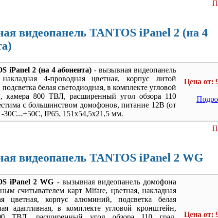
П
ая видеопанель TANTOS iPanel 2 (на 4
та)
 iPanel 2 (на 4 абонента)
- вызывная видеопанель
накладная 4-проводная цветная, корпус литой
Цена от: 
подсветка белая светодиодная, в комплекте угловой
, камера 800 ТВЛ, расширенный угол обзора 110
Подро
естима с большинством домофонов, питание 12В (от
 -30С...+50С, IP65, 151х54,5х21,5 мм.
П
ая видеопанель TANTOS iPanel 2 WG
S iPanel 2 WG
- вызывная видеопанель домофона
ным считывателем карт Mifare, цветная, накладная
ая цветная, корпус алюминий, подсветка белая
ная адаптивная, в комплекте угловой кронштейн,
Цена от: 
00 ТВЛ, расширенный угол обзора 110 град,