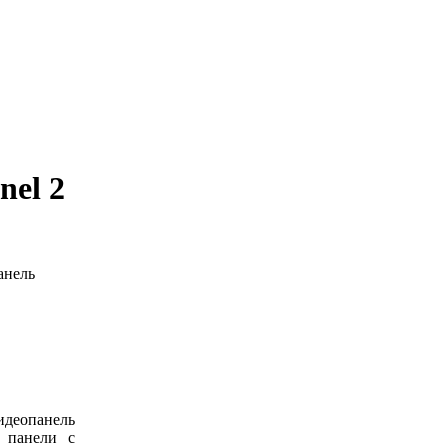
el 2
анель
идеопанель
, панели с