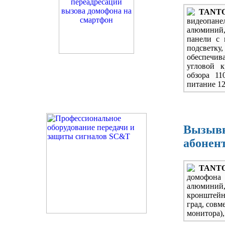
TANTO
видеопанел
алюминий, 
панели с
подсветку
обеспечива
угловой 
обзора 11
питание 12
Вызывн
абонен
TANTOS
домофона 
алюминий, 
кронштейн
град, совм
монитора),