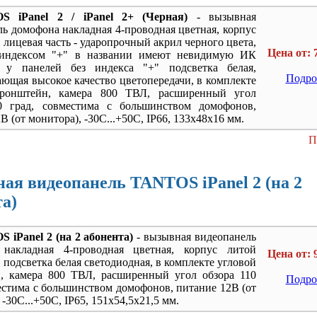
S iPanel 2 / iPanel 2+ (Черная)
- вызывная
ь домофона накладная 4-проводная цветная, корпус
лицевая часть - ударопрочный акрил черного цвета,
Цена от: 
 индексом "+" в названии имеют невидимую ИК
, у панелей без индекса "+" подсветка белая,
Подро
ющая высокое качество цветопередачи, в комплекте
кронштейн, камера 800 ТВЛ, расширенный угол
0 град, совместима с большинством домофонов,
В (от монитора), -30С...+50С, IP66, 133x48x16 мм.
П
ая видеопанель TANTOS iPanel 2 (на 2
та)
 iPanel 2 (на 2 абонента)
- вызывная видеопанель
накладная 4-проводная цветная, корпус литой
Цена от: 
подсветка белая светодиодная, в комплекте угловой
, камера 800 ТВЛ, расширенный угол обзора 110
Подро
естима с большинством домофонов, питание 12В (от
 -30С...+50С, IP65, 151х54,5х21,5 мм.