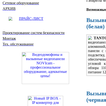
Габариты 48
Сетевое оборудование
АРХИВ
Возможные
ПРАЙС-ЛИСТ
Вызывна
(белая)
Проектирование систем безопасности
TANTO
Монтаж
видеопанел
Тех. обслуживание
алюминий, 
панели с
подсветку
обеспечива
угловой 
обзора 11
питание 12
Вызывна
(черная