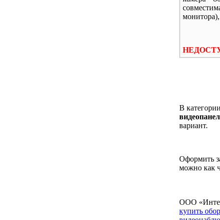
совместим
монитора),
НЕДОСТУ
В категории
видеопанель
вариант.
Оформить за
можно как ч
ООО «Интел
купить обо
видеонаблю