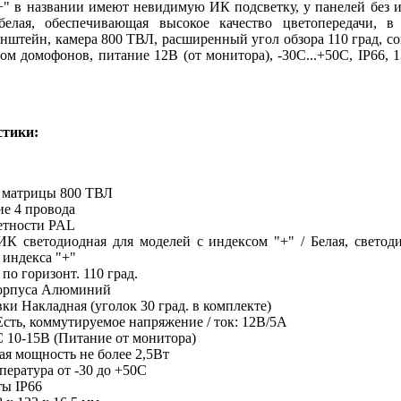
+" в названии имеют невидимую ИК подсветку, у панелей без и
белая, обеспечивающая высокое качество цветопередачи, в
нштейн, камера 800 ТВЛ, расширенный угол обзора 110 град, с
м домофонов, питание 12В (от монитора), -30С...+50С, IP66, 
стики:
 матрицы 800 ТВЛ
е 4 провода
етности PAL
ИК светодиодная для моделей с индексом "+" / Белая, светоди
 индекса "+"
 по горизонт. 110 град.
орпуса Алюминий
ки Накладная (уголок 30 град. в комплекте)
Есть, коммутируемое напряжение / ток: 12В/5А
 10-15В (Питание от монитора)
ая мощность не более 2,5Вт
пература от -30 до +50С
ты IP66