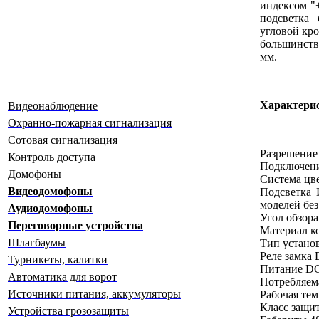
индексом "
подсветка 
угловой кро
большинство
мм.
Характери
Видеонаблюдение
Охранно-пожарная сигнализация
Сотовая сигнализация
Разрешение
Контроль доступа
Подключени
Домофоны
Система цв
Видеодомофоны
Подсветка 
моделей без
Аудиодомофоны
Угол обзора
Переговорные устройства
Материал к
Шлагбаумы
Тип установ
Реле замка 
Турникеты, калитки
Питание DC
Автоматика для ворот
Потребляем
Источники питания, аккумуляторы
Рабочая тем
Класс защи
Устройства грозозащиты