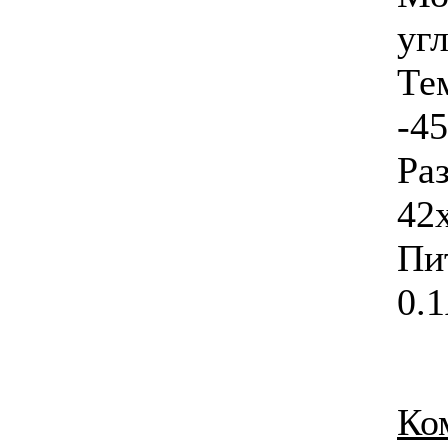
угл
Те
-4
Р
42
Пи
0.1
Ко