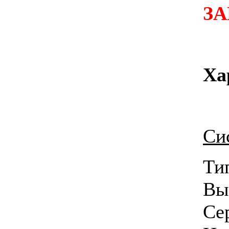
ЗА
Ха
Си
Т
Вы
Се