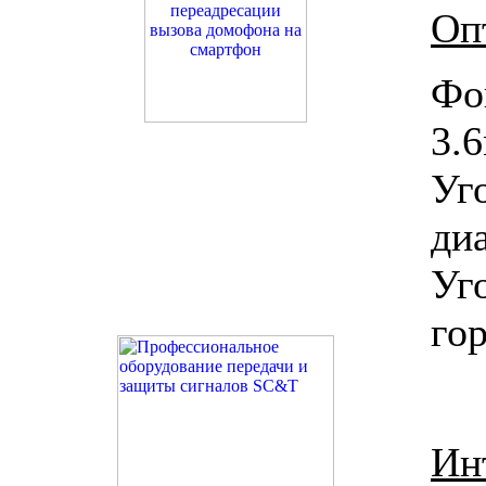
Оп
Фо
3.
У
ди
У
го
Ин