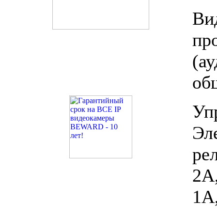
Ви
пр
(а
об
Уп
Эл
рел
2A
1A