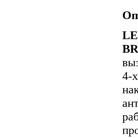
Оп
L
B
вы
4-
на
ан
ра
пр