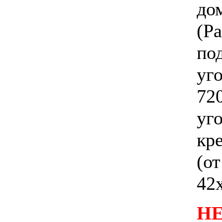
до
(
по
уг
72
уг
кр
(
42
Н