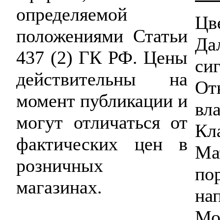
определяемой
Цв
положениями Статьи
Да
437 (2) ГК РФ. Цены
си
действительны на
От
момент публикации и
вл
могут отличаться от
Кл
фактических цен в
Ма
розничных
по
магазинах.
на
Мо