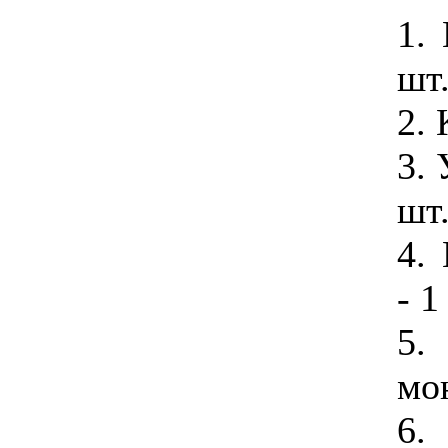
1.
шт
2. 
3. 
шт
4.
- 1
5.
мон
6