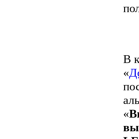
пол
В 
«
Д
по
ал
«
В
вы