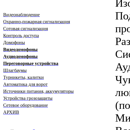
Из
П
Видеонаблюдение
Охранно-пожарная сигнализация
пр
Сотовая сигнализация
Контроль доступа
Ра
Домофоны
Видеодомофоны
Си
Аудиодомофоны
Ау
Переговорные устройства
Шлагбаумы
Чу
Турникеты, калитки
Автоматика для ворот
лю
Источники питания, аккумуляторы
Устройства грозозащиты
(по
Сетевое оборудование
АРХИВ
Ми