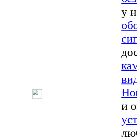
у 
об
си
до
ка
ви
Но
и 
ус
лю