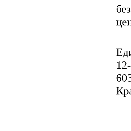
бе
це
Еди
12
603
Кр