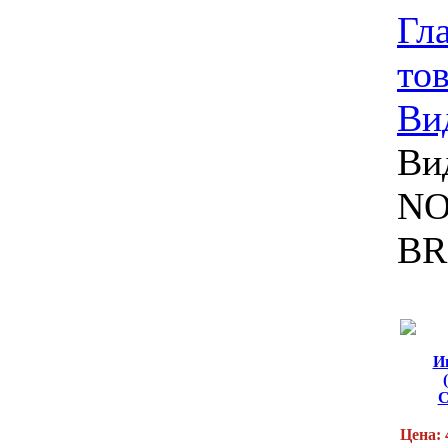
Гл
то
Ви
Ви
NO
BR
И
Цена: 