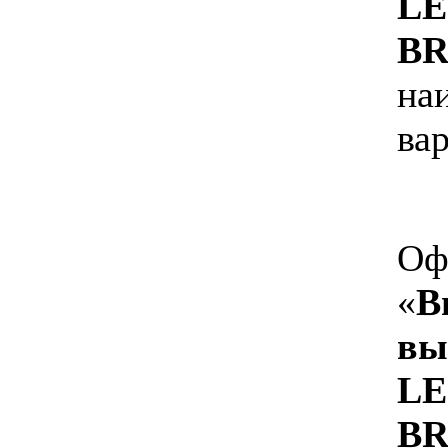
LE
B
на
вар
Оф
«
В
вы
LE
B