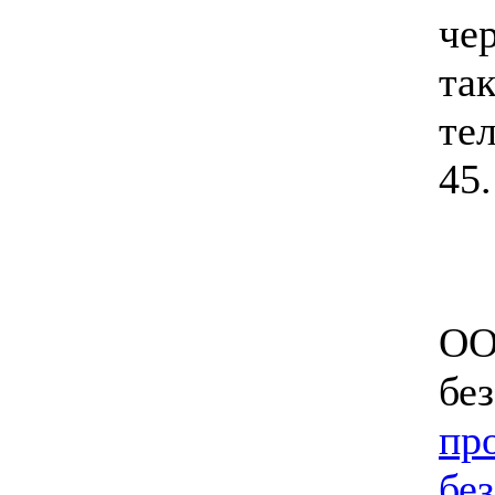
чер
та
тел
45.
ОО
бе
пр
бе