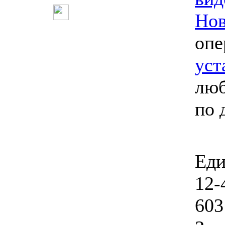
Нов
опе
уст
люб
по 
Еди
12-
603