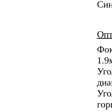
Син
Опт
Фо
1.9
Уг
диа
Уг
гор