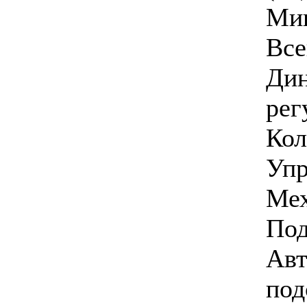
Ми
Все
Ди
рег
Кол
Упр
Мех
Под
Ав
под