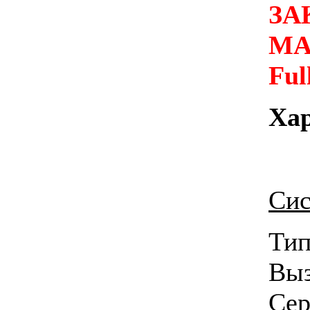
ЗА
MA
Ful
Ха
Сис
Ти
Выз
Се