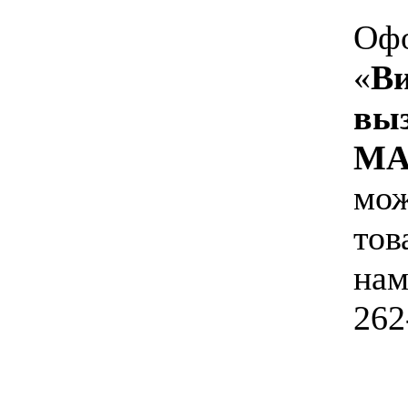
Офо
«
Ви
вы
MA
мож
тов
нам
262