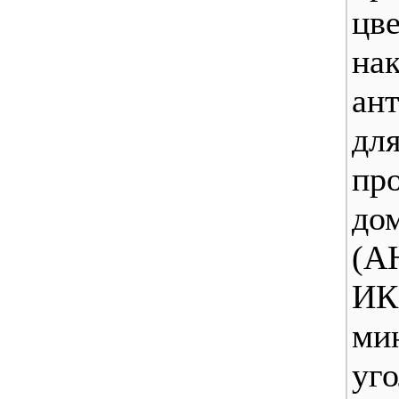
цве
нак
ант
для
пр
до
(A
ИК
ми
уг