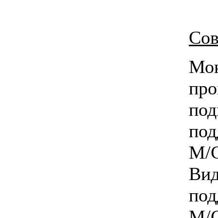
Сов
Мо
пр
по
по
M/C
Ви
по
M/C