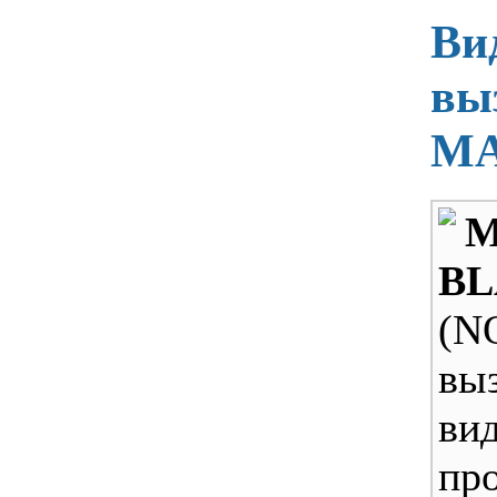
Ви
вы
MA
B
(N
вы
ви
пр