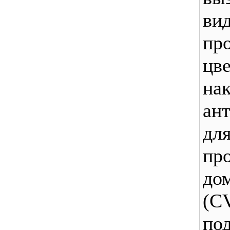
ви
пр
цве
нак
ант
для
пр
до
(C
под