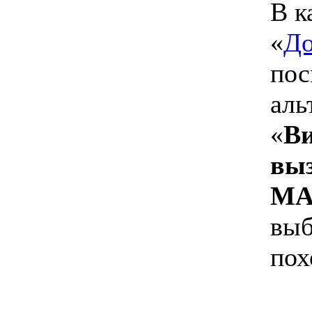
В к
«
Д
пос
аль
«
Ви
вы
MA
выб
пох