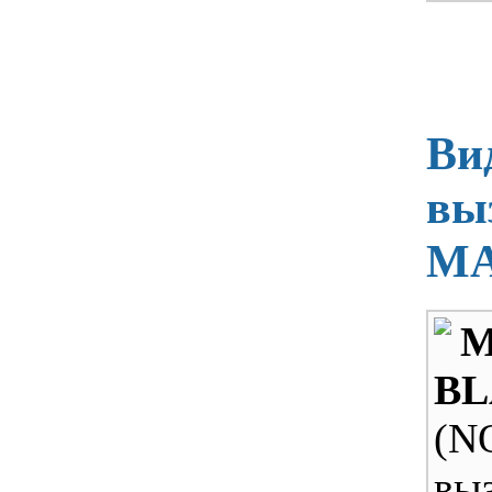
Ви
вы
MA
M
B
(N
вы