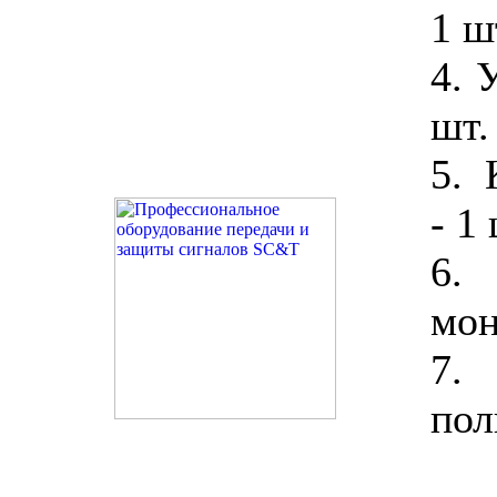
1 ш
4. 
шт.
5. 
- 1 
6.
мон
7.
пол