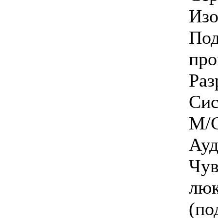
Изо
По
про
Раз
Си
M/
Ауд
Чу
лю
(по