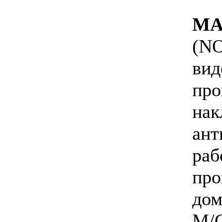
M
(N
ви
пр
нак
ан
р
пр
до
M