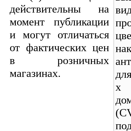
действительны на
вид
момент публикации
пр
и могут отличаться
цве
от фактических цен
нак
в розничных
ант
магазинах.
для
х 
до
(C
под