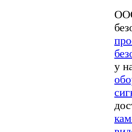
ООО
без
про
без
у н
обо
сиг
дос
кам
вид