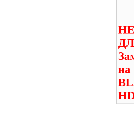
Н
ДЛ
За
на
B
HD