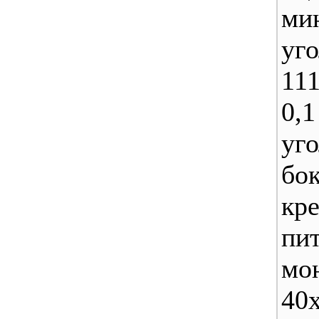
ми
уг
11
0,1
уг
бо
кр
пит
мо
40