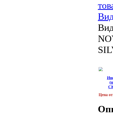
тов
Ви
Вид
NO
SI
Ин
(
С
Цена от
Оп