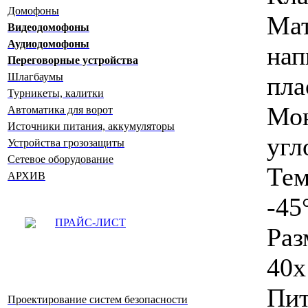
Домофоны
Ма
Видеодомофоны
Аудиодомофоны
н
Переговорные устройства
Шлагбаумы
пла
Турникеты, калитки
Мон
Автоматика для ворот
Источники питания, аккумуляторы
угл
Устройства грозозащиты
Сетевое оборудование
Те
АРХИВ
-45
ПРАЙС-ЛИСТ
Ра
40x
Пи
Проектирование систем безопасности