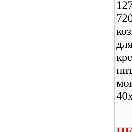
12
72
ко
дл
кр
пи
мо
40
Н