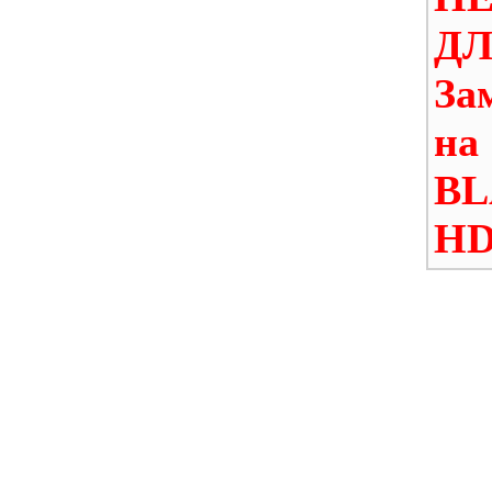
ДЛ
За
на
B
HD