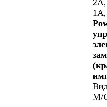
2A,
1A,
P
упр
эл
з
(к
имп
Ви
M/