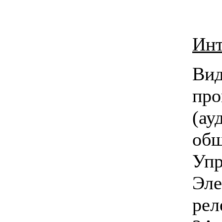
Инт
Ви
пр
(ау
общ
Уп
Эле
рел