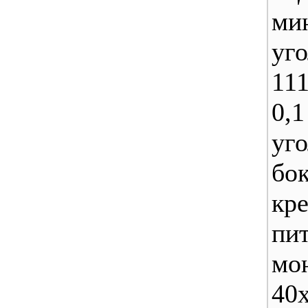
ми
уг
11
0,1
у
бо
кр
пи
мо
40