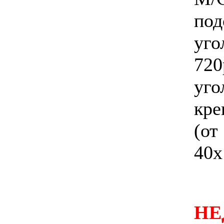
под
уго
720
уг
кре
(о
40х
НЕ