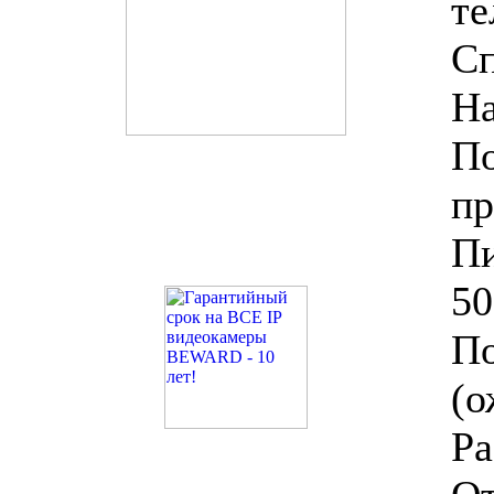
те
С
Н
П
пр
П
50
По
(о
Ра