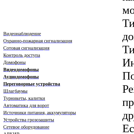
мо
Т
д
Видеонаблюдение
Охранно-пожарная сигнализация
Ти
Сотовая сигнализация
Контроль доступа
И
Домофоны
Видеодомофоны
По
Аудиодомофоны
Переговорные устройства
Р
Шлагбаумы
п
Турникеты, калитки
Автоматика для ворот
д
Источники питания, аккумуляторы
Устройства грозозащиты
Ес
Сетевое оборудование