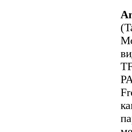
A
(
М
ви
T
P
F
ка
п
ме