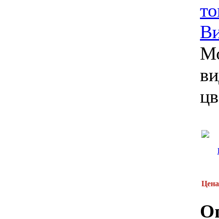
то
В
М
ви
цв
Цена
О