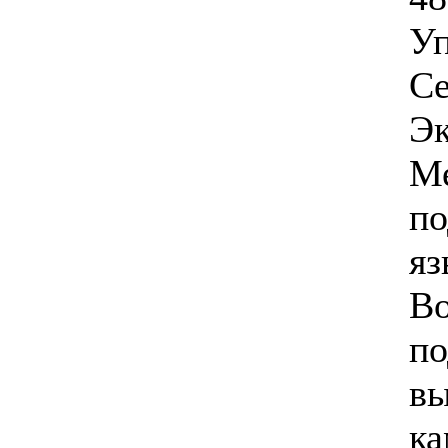
Уп
Се
Э
М
по
яз
В
п
в
к