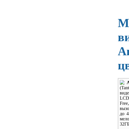
М
в
A
ц
(T
вид
LCD 
Fre
вызо
до 4
мело
32ГБ