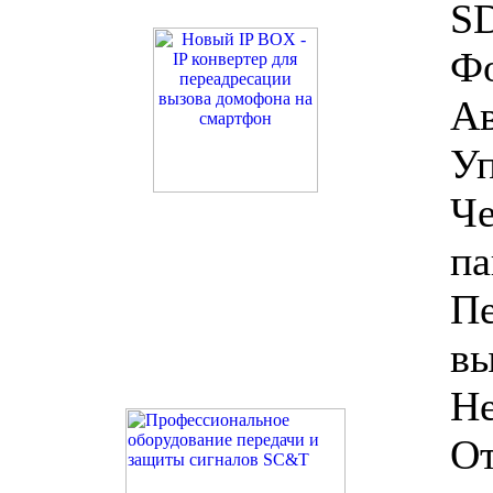
SD
Фо
Ав
У
Ч
па
Пе
в
Н
О