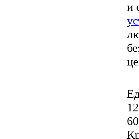
и 
ус
лю
бе
ц
Ед
12
60
Кр