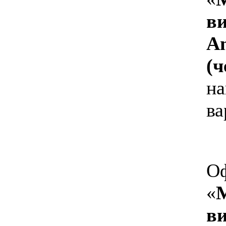
в
Am
(
на
ва
Оф
«
в