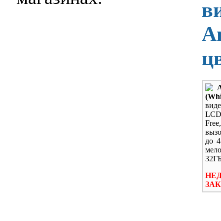
в
A
ц
(Wh
вид
LCD 
Fre
вызо
до 4
мело
32ГБ
НЕ
ЗАК