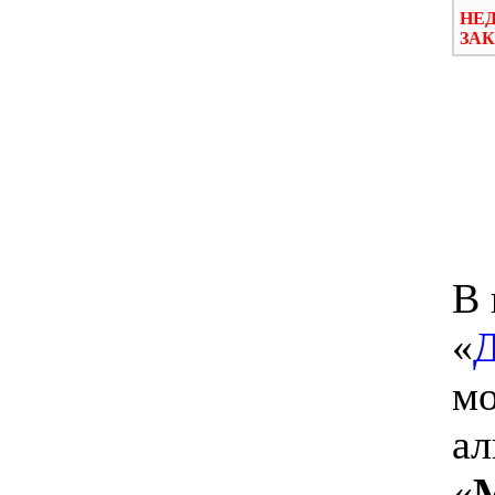
НЕ
ЗАК
В 
«
мо
ал
«