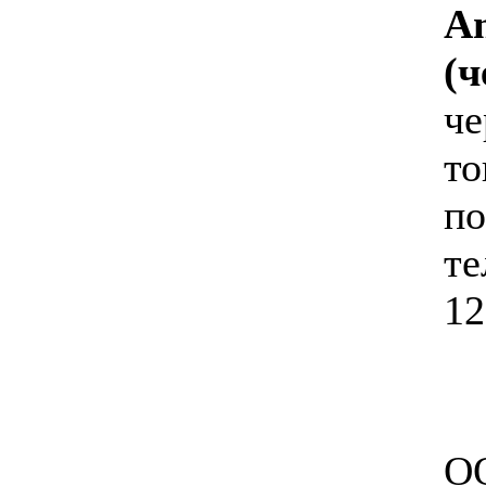
Am
(
че
то
по
те
12
ОО