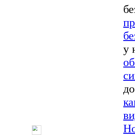
бе
пр
бе
у 
об
си
до
ка
ви
Но