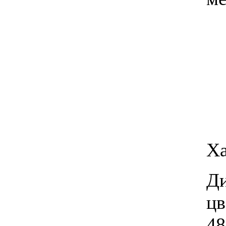
Ха
Д
ц
48