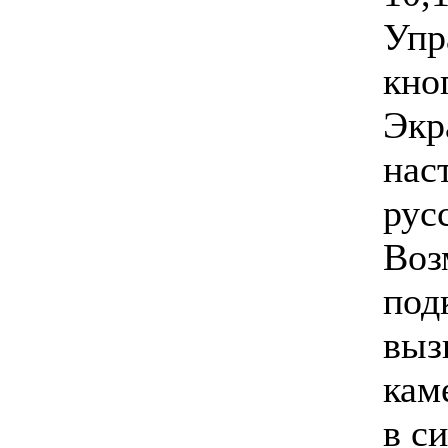
Упр
кно
Экр
нас
рус
Воз
под
выз
кам
в с