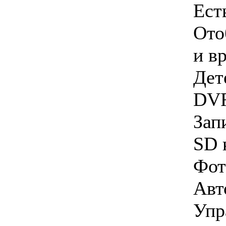
Ест
Ото
и в
Дет
DVR
Зап
SD 
Фот
Авт
Упр