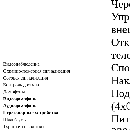
Чер
Упр
вне
Отк
тел
Спо
Видеонаблюдение
Охранно-пожарная сигнализация
Нак
Сотовая сигнализация
Контроль доступа
Под
Домофоны
Видеодомофоны
(4х
Аудиодомофоны
Переговорные устройства
Пит
Шлагбаумы
Турникеты, калитки