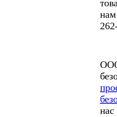
тов
нам
262
ООО
без
про
без
нас