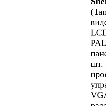
She
(Ta
вид
LCD
PAL
пан
шт.
про
упр
VGA
рас