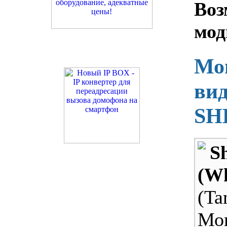
Во
мод
Мо
ви
SH
S
(Wh
(Ta
Мо