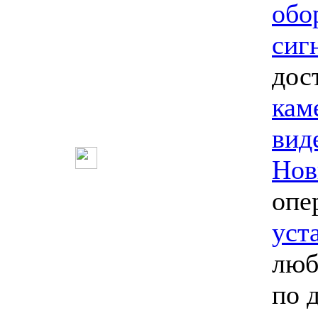
обо
сиг
дос
кам
вид
Нов
опе
уст
люб
по 