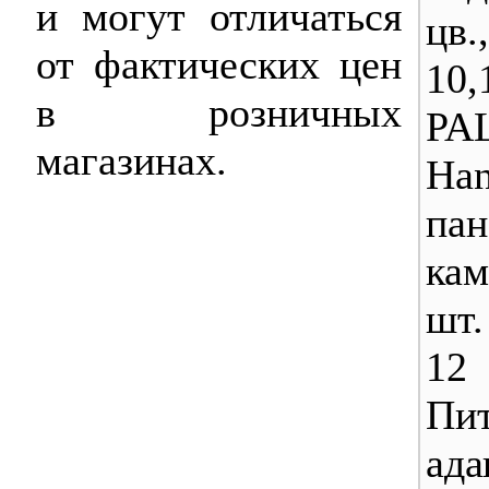
и могут отличаться
цв
от фактических цен
10,
в розничных
PA
магазинах.
Ha
п
ка
шт.
12
Пи
ада