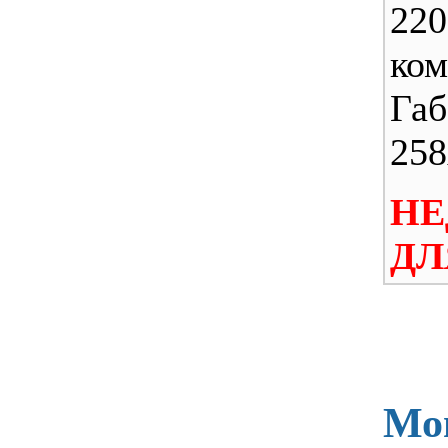
22
ком
Габ
25
НЕ
ДЛ
Мо