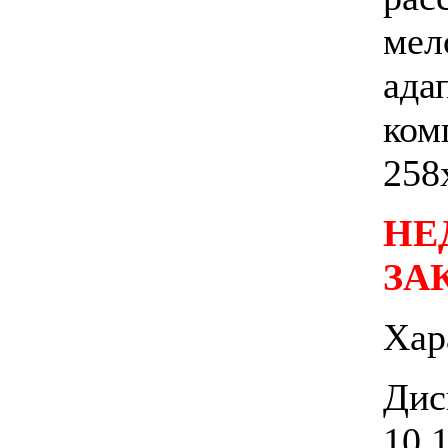
мел
ада
ком
258
НЕ
ЗА
Хар
Дис
10,