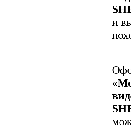
SH
и в
пох
Офо
«
Мо
вид
SH
мож