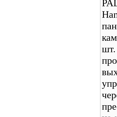
PA
Ha
п
ка
шт.
пр
в
уп
ч
пре