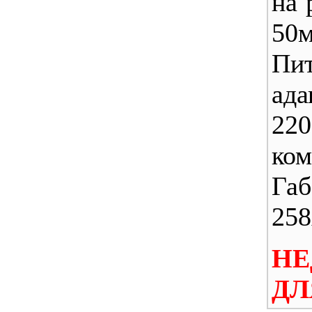
на 
50м
Пи
ада
22
ком
Габ
25
НЕ
ДЛ