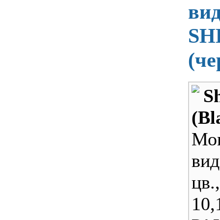
ви
SH
(ч
S
(Bl
Мо
вид
цв
10,