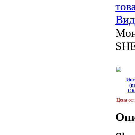
тов
Вид
Мон
SHE
Инс
(п
СК
Цена от:
Опи