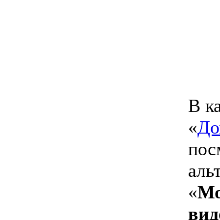
В к
«
До
пос
аль
«
Мо
вид