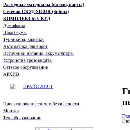
Расходные материалы (ключи, карты)
Сетевая СКУД SIGUR (Sphinx)
КОМПЛЕКТЫ СКУД
Домофоны
Шлагбаумы
Турникеты, калитки
Автоматика для ворот
Источники питания, аккумуляторы
Устройства грозозащиты
Сетевое оборудование
АРХИВ
ПРАЙС-ЛИСТ
Г
н
Проектирование систем безопасности
Монтаж
Гла
Тех. обслуживание
Гиб