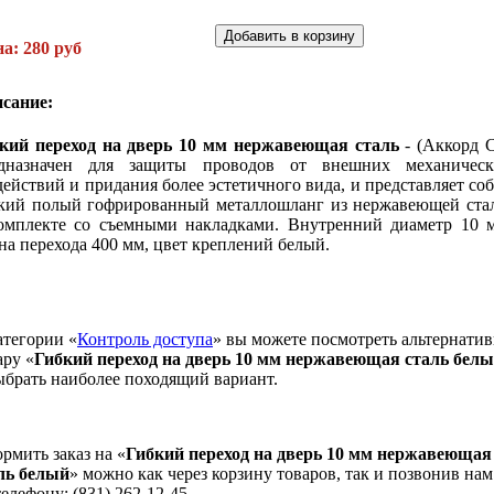
а: 280 руб
сание:
кий переход на дверь 10 мм нержавеющая сталь
- (Аккорд 
дназначен для защиты проводов от внешних механическ
действий и придания более эстетичного вида, и представляет со
кий полый гофрированный металлошланг из нержавеющей ста
омплекте со съемными накладками. Внутренний диаметр 10 
на перехода 400 мм, цвет креплений белый.
атегории «
Контроль доступа
» вы можете посмотреть альтернати
ару «
Гибкий переход на дверь 10 мм нержавеющая сталь бел
ыбрать наиболее походящий вариант.
рмить заказ на «
Гибкий переход на дверь 10 мм нержавеющая
ль белый
» можно как через корзину товаров, так и позвонив нам
телефону: (831) 262-12-45.