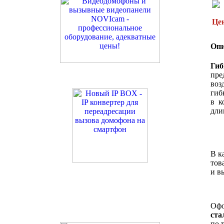
Цен
Опи
Гиб
пре
воз
гиб
в к
дли
В к
тов
и в
Офо
ста
по 