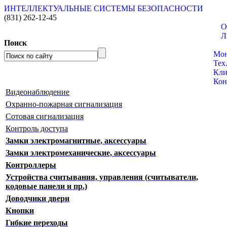
ИНТЕЛЛЕКТУАЛЬНЫЕ СИСТЕМЫ БЕЗОПАСНОСТИ
(831)
262-12-45
О
Л
Поиск
Кат
Мо
Тех
Кли
Кон
Видеонаблюдение
Охранно-пожарная сигнализация
Сотовая сигнализация
Контроль доступа
Замки электромагнитные, аксессуары
Замки электромеханические, аксессуары
Контроллеры
Устройства считывания, управления (считыватели,
кодовые панели и пр.)
Доводчики двери
Кнопки
Гибкие переходы