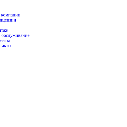
 компании
ицензии
алог товаров
нтаж
. обслуживание
енты
такты