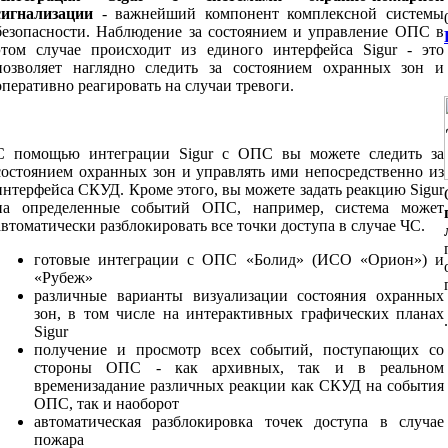
сигнализации
- важнейший компонент комплексной системы
безопасности. Наблюдение за состоянием и управление ОПС в
этом случае происходит из единого интерфейса Sigur - это
позволяет наглядно следить за состоянием охранных зон и
оперативно реагировать на случаи тревоги.
C помощью интеграции Sigur с ОПС вы можете следить за
состоянием охранных зон и управлять ими непосредственно из
интерфейса СКУД. Кроме этого, вы можете задать реакцию Sigur
на определенные событий ОПС, например, система может
автоматически разблокировать все точки доступа в случае ЧС.
готовые интеграции с ОПС «Болид» (ИСО «Орион») и
«Рубеж»
различные варианты визуализации состояния охранных
зон, в том числе на интерактивных графических планах
Sigur
получение и просмотр всех событий, поступающих со
стороны ОПС - как архивных, так и в реальном
временизадание различных реакции как СКУД на события
ОПС, так и наоборот
автоматическая разблокировка точек доступа в случае
пожара