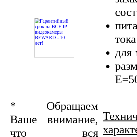
сос
пит
тока
для 
раз
Е=5
* Обращаем
Техни
Ваше внимание,
характ
что вся