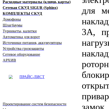
Расходные материалы (ключи, карты)
для м
Сетевая СКУД SIGUR (Sphinx)
КОМПЛЕКТЫ СКУД
наклад
Домофоны
Шлагбаумы
3А, п
Турникеты, калитки
Автоматика для ворот
нагр
Источники питания, аккумуляторы
Устройства грозозащиты
накл
Сетевое оборудование
АРХИВ
рот
блок
ПРАЙС-ЛИСТ
откр
привар
зам
Проектирование систем безопасности