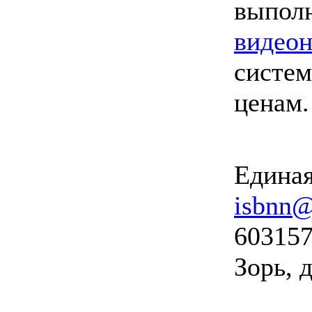
выпол
видео
систем
ценам
Единая
isbnn@
603157
Зорь, д