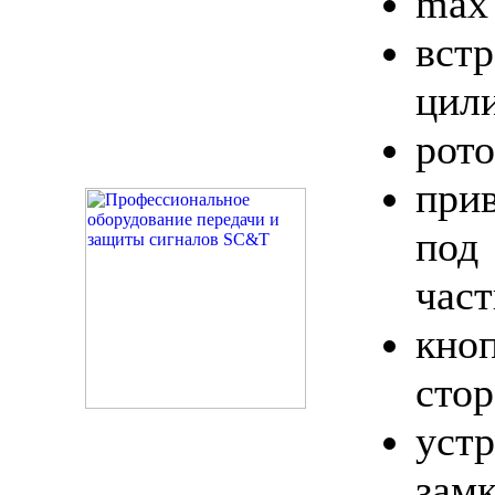
max 
вст
цил
рот
при
под
част
кно
сто
уст
за