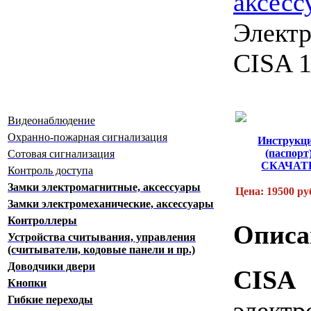
аксесс
Электр
CISA 1
Видеонаблюдение
Охранно-пожарная сигнализация
Инструкц
(паспорт
Сотовая сигнализация
СКАЧАТ
Контроль доступа
Замки электромагнитные, аксессуары
Цена: 19500 ру
Замки электромеханические, аксессуары
Контроллеры
Описа
Устройства считывания, управления
(считыватели, кодовые панели и пр.)
Доводчики двери
CISA 
Кнопки
Гибкие переходы
элект