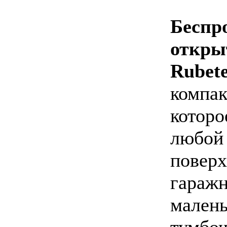
Бесп
откр
Rube
компа
которо
любо
пове
гара
мал
тумб