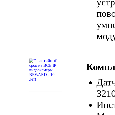
уст
пов
умн
мод
Компл
Дат
321
Инс