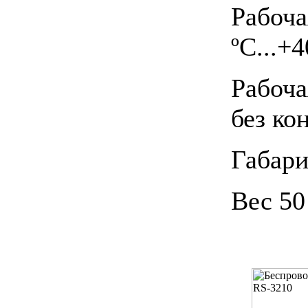
Рабоч
ºС...+4
Рабоча
без ко
Габар
Вес 50