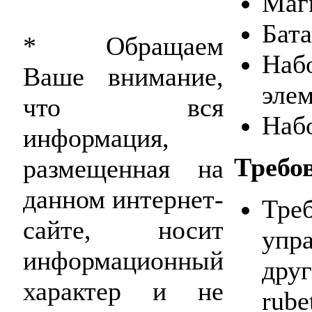
Маг
Бата
* Обращаем
На
Ваше внимание,
элем
что вся
Наб
информация,
Требо
размещенная на
данном интернет-
Тр
сайте, носит
упр
информационный
дру
характер и не
rube