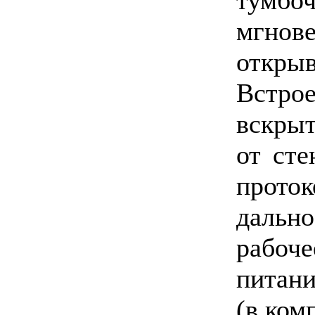
мгнов
открыв
Встр
вскрыт
от ст
прот
дально
рабоч
питан
(в ком