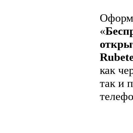
Оформи
«
Бесп
откры
Rubet
как че
так и 
телефо