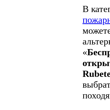
В кате
пожарн
можете
альтер
«
Бесп
откры
Rubet
выбрат
походя