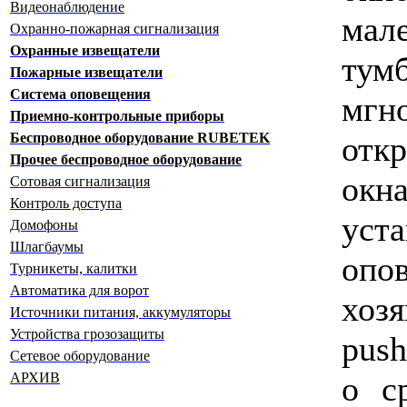
Видеонаблюдение
ма
Охранно-пожарная сигнализация
Охранные извещатели
ту
Пожарные извещатели
Система оповещения
мгн
Приемно-контрольные приборы
отк
Беспроводное оборудование RUBETEK
Прочее беспроводное оборудование
окн
Сотовая сигнализация
Контроль доступа
уста
Домофоны
Шлагбаумы
опо
Турникеты, калитки
Автоматика для ворот
хоз
Источники питания, аккумуляторы
Устройства грозозащиты
push
Сетевое оборудование
о с
АРХИВ