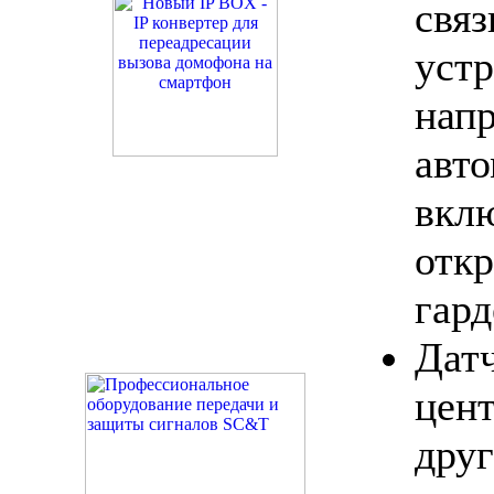
св
уст
нап
авто
вкл
от
гард
Да
цен
др