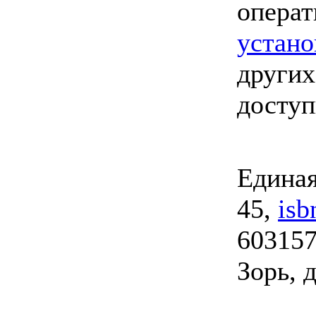
опера
устано
других
досту
Единая
45,
isb
603157
Зорь, д