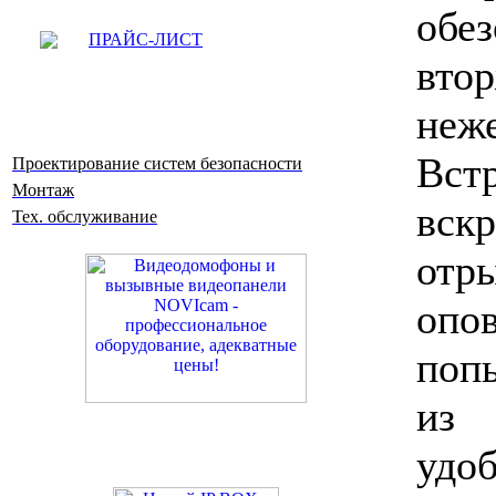
обе
ПРАЙС-ЛИСТ
вто
неж
Вс
Проектирование систем безопасности
Монтаж
вск
Тех. обслуживание
от
опо
поп
из 
удо