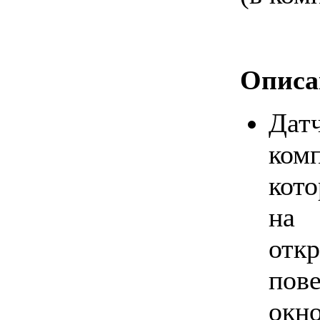
Описа
Дат
ком
кот
н
отк
пов
окно