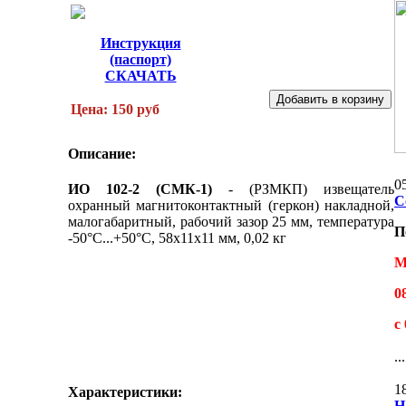
Инструкция
(паспорт)
СКАЧАТЬ
Цена: 150 руб
Описание:
0
ИО 102-2 (СМК-1)
- (
РЗМКП
) извещатель
С
охранный магнитоконтактный (геркон) накладной,
малогабаритный, рабочий зазор 25 мм, температура
П
-50°С...+50°С, 58х11х11 мм, 0,02 кг
М
0
с
...
1
Характеристики:
Н