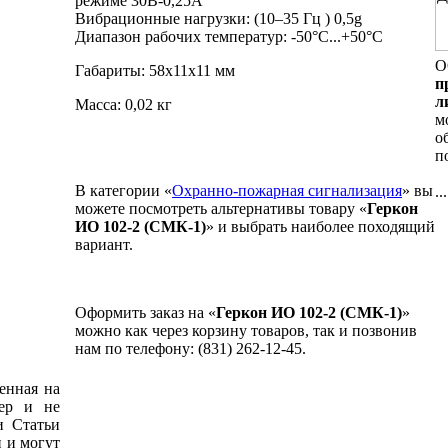
режиме 30В-0,25А
Вибрационные нагрузки: (10–35 Гц ) 0,5g
Диапазон рабочих температур: -50°С...+50°C
О
Габариты: 58х11х11 мм
п
л
Масса: 0,02 кг
м
о
п
В категории «
Охранно-пожарная сигнализация
» вы
...
можете посмотреть альтернативы товару «
Геркон
ИО 102-2 (СМК-1)
» и выбрать наиболее походящий
вариант.
Оформить заказ на «
Геркон ИО 102-2 (СМК-1)
»
можно как через корзину товаров, так и позвонив
нам по телефону: (831) 262-12-45.
енная на
тер и не
и Статьи
 и могут