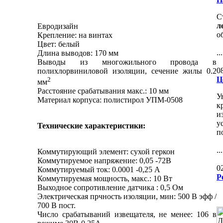
С
л
Евродизайн
о
Крепление: на винтах
Цвет: белый
...
Длина выводов: 170 мм
Выводы из многожильного провода в
0
полихлорвиниловой изоляции, сечение жилы 0.2
Ц
2
мм
Расстояние срабатывания макс.: 10 мм
У
Материал корпуса: полистирол УПМ-0508
к
и
у
Технические характеристики:
п
...
Коммутирующий элемент: сухой геркон
Коммутируемое напряжение: 0,05 -72В
0
Коммутируемый ток: 0.0001 -0,25 A
Р
Коммутируемая мощность, макс.: 10 Вт
Выходное сопротивление датчика : 0,5 Ом
Электрическая прчность изоляции, мин: 500 В эфф /
700 В пост.
Число срабатываний извещателя, не менее: 106 в