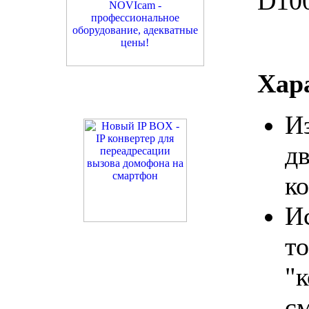
D10
Хар
И
д
к
И
т
"
с