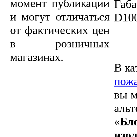
момент публикации
Габ
и могут отличаться
D10
от фактических цен
в розничных
магазинах.
В ка
пожа
вы м
альт
«
Бл
изо