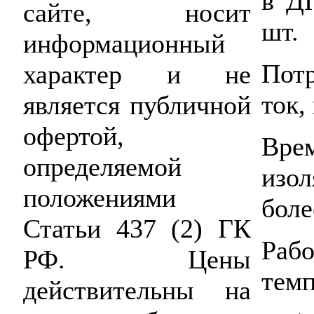
в Д
сайте, носит
шт.
информационный
Пот
характер и не
ток,
является публичной
офертой,
Вр
определяемой
изо
положениями
боле
Статьи 437 (2) ГК
Ра
РФ. Цены
темп
действительны на