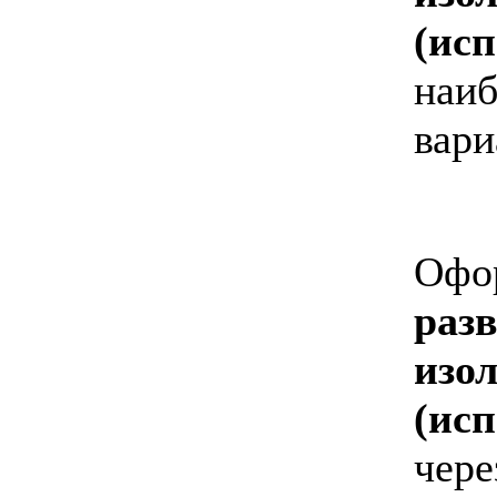
(исп
наиб
вари
Офор
раз
изо
(исп
чере