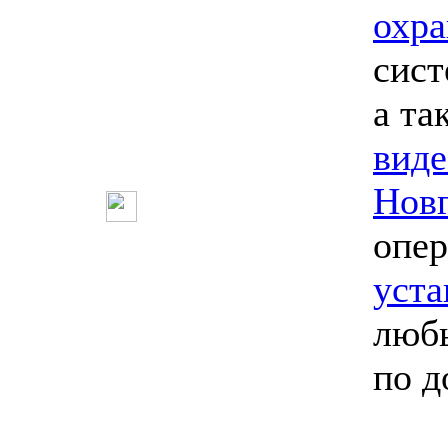
охра
сист
а та
вид
Нов
опер
уста
любы
по 