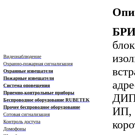
Опи
БРИ
бло
изо
Видеонаблюдение
Охранно-пожарная сигнализация
вст
Охранные извещатели
Пожарные извещатели
адр
Система оповещения
Приемно-контрольные приборы
ДИ
Беспроводное оборудование RUBETEK
Прочее беспроводное оборудование
ИП
Сотовая сигнализация
коро
Контроль доступа
Домофоны