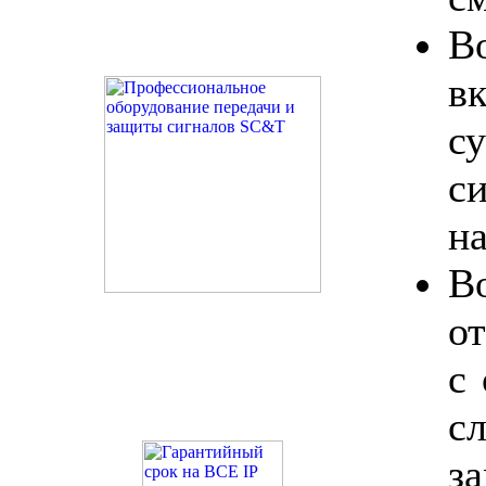
В
в
с
с
н
В
о
с
с
з