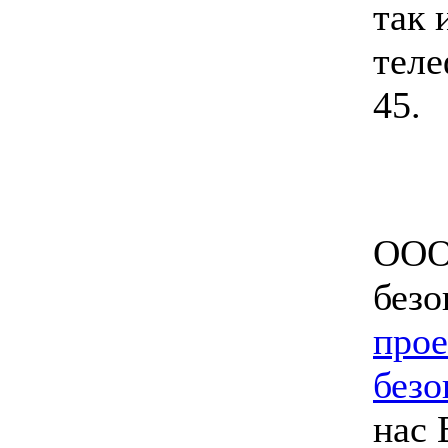
так 
теле
45.
ООО
безо
прое
безо
нас