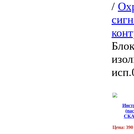
/
Ох
сигн
кон
Блок
изо
исп.
Инст
(па
СКА
Цена: 390