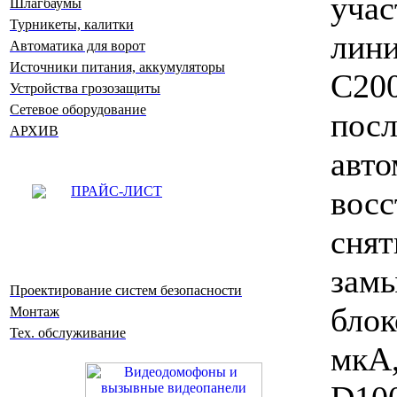
уча
Шлагбаумы
Турникеты, калитки
лини
Автоматика для ворот
Источники питания, аккумуляторы
С
Устройства грозозащиты
Сетевое оборудование
пос
АРХИВ
авто
ПРАЙС-ЛИСТ
вос
сн
зам
Проектирование систем безопасности
бло
Монтаж
Тех. обслуживание
мкА