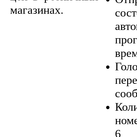
магазинах.
со
ав
про
врем
Гол
пе
соо
Кол
ном
6