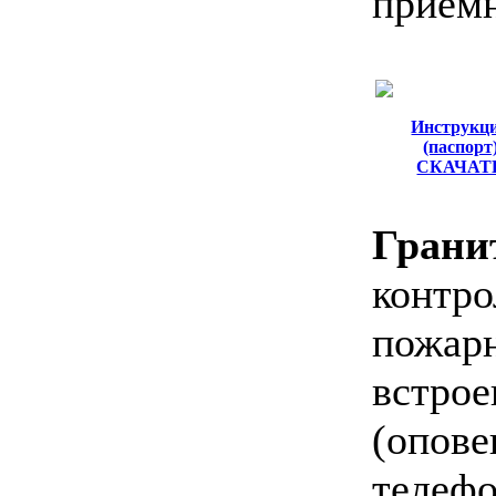
прием
Инструкц
(паспорт
СКАЧАТ
Грани
контр
пожа
встр
(опов
теле