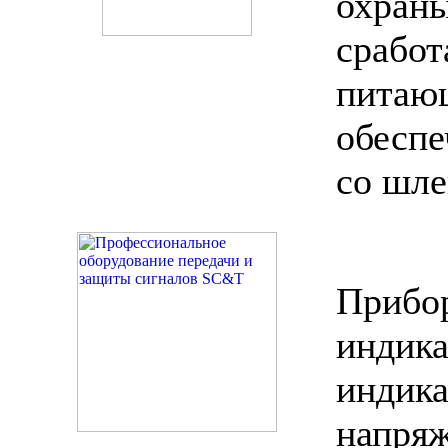
охра
срабо
пита
обесп
со шле
Приб
инди
индик
напря