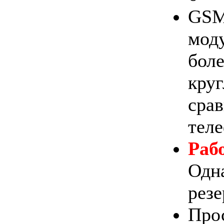
GSM
мод
бо
кр
ср
тел
Раб
Одн
резе
Про