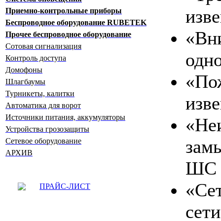
изв
Приемно-контрольные приборы
Беспроводное оборудование RUBETEK
«Вн
Прочее беспроводное оборудование
Сотовая сигнализация
одн
Контроль доступа
Домофоны
«По
Шлагбаумы
Турникеты, калитки
изв
Автоматика для ворот
Источники питания, аккумуляторы
«Не
Устройства грозозащиты
зам
Сетевое оборудование
АРХИВ
ШС
«Сет
ПРАЙС-ЛИСТ
сети