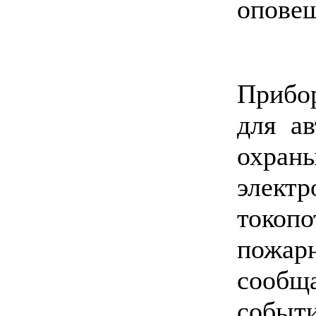
оповещ
Прибо
для а
охран
эле
токоп
пожар
сообща
событ