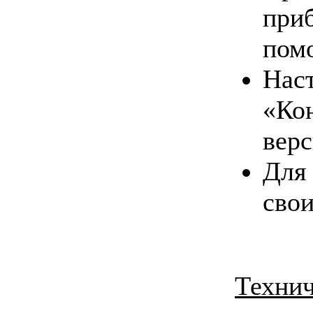
при
помо
На
«Ко
верс
Для
свои
Технич