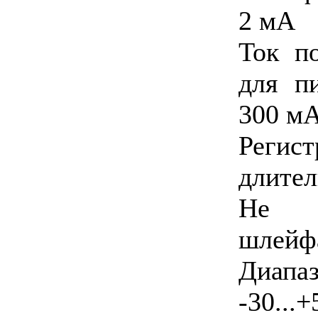
2 мА
Ток п
для п
300 м
Регис
длител
Не р
шлейфа
Диап
-30...+