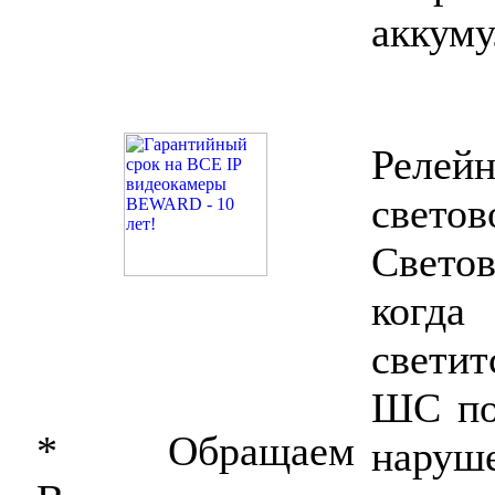
аккуму
Релей
светов
Свето
когда
свети
ШС по
* Обращаем
нар