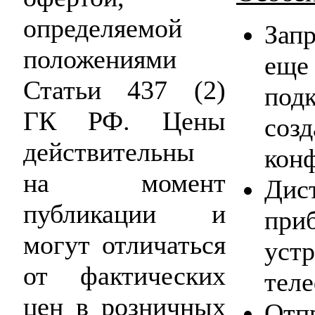
определяемой
Запр
положениями
ещ
Статьи 437 (2)
под
ГК РФ. Цены
со
действительны
кон
на момент
Ди
публикации и
пр
могут отличаться
уст
от фактических
тел
цен в розничных
Отп