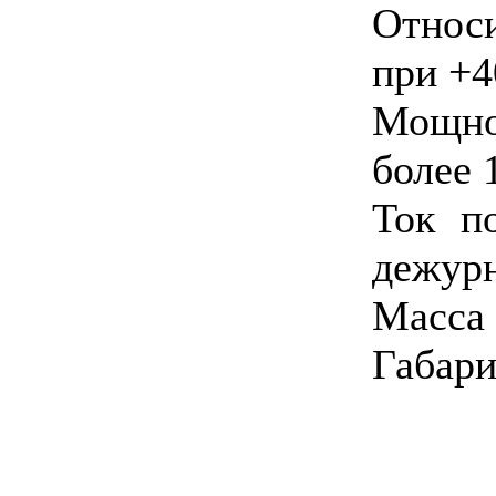
Относ
при +4
Мощнос
более 
Ток п
дежурн
Масса 
Габари