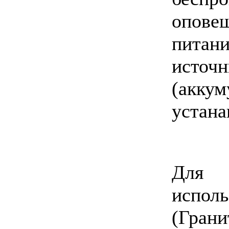
опове
питан
исто
(акк
устана
Для
испол
(Грани