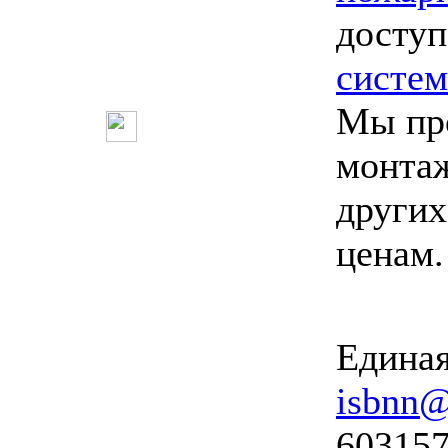
доступ
систе
Мы пр
монта
других
ценам
Единая
isbnn@
603157