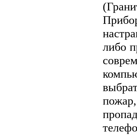
(Грани
Приб
настр
либо п
совре
компь
выбра
пожа
пропад
телеф