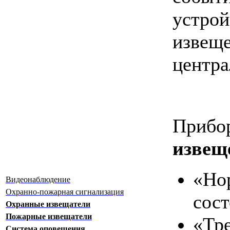
устро
изв
центра
Прибо
извещ
«Но
Видеонаблюдение
Охранно-пожарная сигнализация
сос
Охранные извещатели
Пожарные извещатели
«Тр
Система оповещения