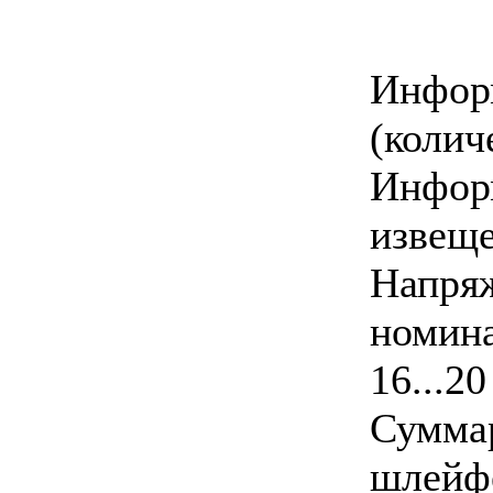
Инф
(колич
Инфор
извеще
Напр
номин
16...20
Сумма
шлейф