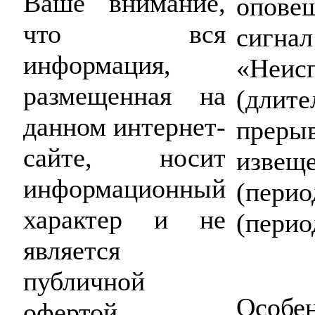
Ваше внимание,
опове
что вся
сиг
информация,
«Неи
размещенная на
(дли
данном интернет-
прер
сайте, носит
изв
информационный
(пери
характер и не
(перио
является
публичной
Особе
офертой,