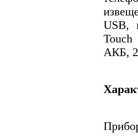
извещ
USB, 
Touch
АКБ, 2
Харак
Приб