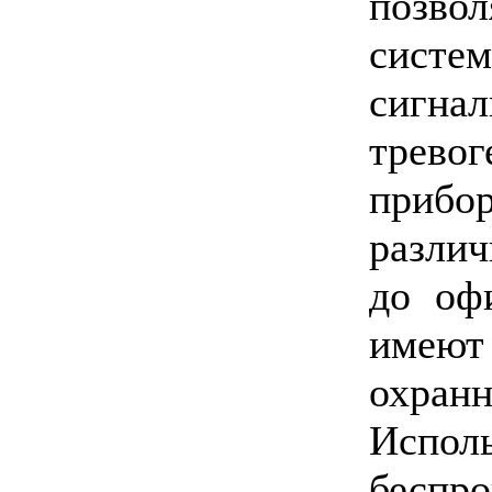
позво
сист
сигна
тревог
прибо
разли
до оф
имеют
охран
Испо
беспро