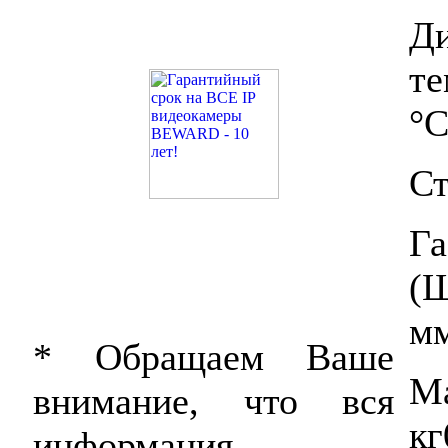
Д
те
°С
Ст
Г
(
м
* Обращаем Ваше
М
внимание, что вся
кг
информация,