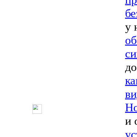
бе
у 
об
си
до
ка
ви
Но
и 
ус