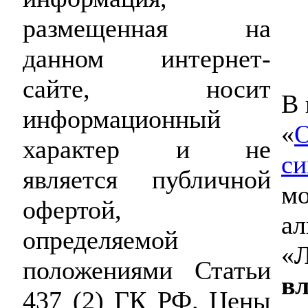
размещенная на
данном интернет-
сайте, носит
В 
информационный
«
О
характер и не
си
является публичной
мо
офертой,
ал
определяемой
«
положениями Статьи
вл
437 (2) ГК РФ. Цены