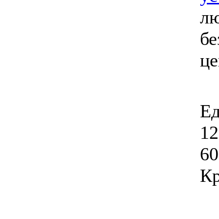
лю
бе
ц
Ед
12
60
Кр