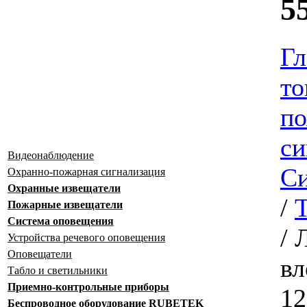
5
Гл
то
по
си
Видеонаблюдение
Си
Охранно-пожарная сигнализация
Охранные извещатели
/
Т
Пожарные извещатели
Система оповещения
/
Устройства речевого оповещения
Оповещатели
вл
Табло и светильники
Приемно-контрольные приборы
12
Беспроводное оборудование RUBETEK