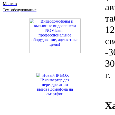
ав
Монтаж
Тех. обслуживание
т
1
с
-3
30
г.
Х