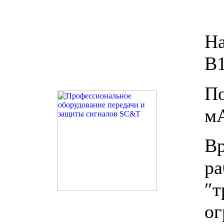
На
В
П
м
В
р
″
ог