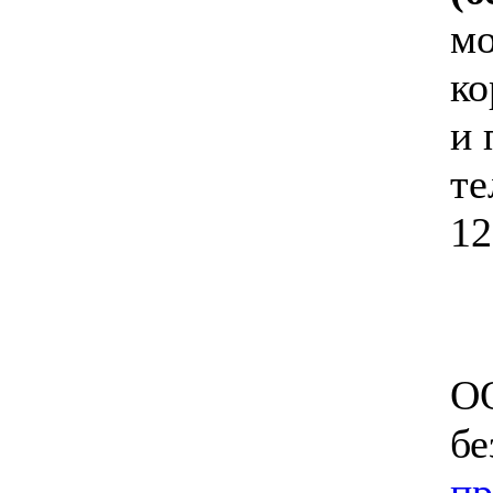
мо
ко
и 
те
12
ОО
бе
пр