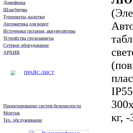
Домофоны
(Э
Шлагбаумы
Турникеты, калитки
Авт
Автоматика для ворот
Источники питания, аккумуляторы
таб
Устройства грозозащиты
Сетевое оборудование
свет
АРХИВ
(по
ПРАЙС-ЛИСТ
пла
IP
300
Проектирование систем безопасности
Монтаж
кг, 
Тех. обслуживание