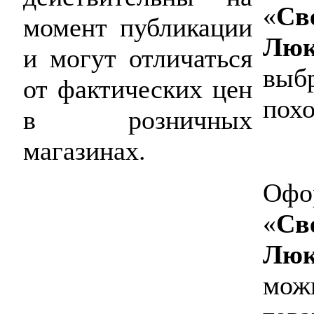
«
Св
момент публикации
Люк
и могут отличаться
выбр
от фактических цен
похо
в розничных
магазинах.
Офор
«
Св
Люк
можн