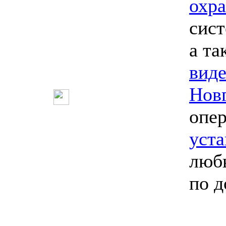
охр
сист
а та
вид
Нов
опе
уст
любы
по 