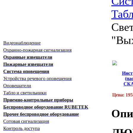
Сис
Табл
Свет
"Вы
Видеонаблюдение
Охранно-пожарная сигнализация
Охранные извещатели
Пожарные извещатели
Система оповещения
Инст
Устройства речевого оповещения
(па
СК
Оповещатели
Табло и светильники
Цена: 195
Приемно-контрольные приборы
Беспроводное оборудование RUBETEK
Опи
Прочее беспроводное оборудование
Сотовая сигнализация
Контроль доступа
ЛЮ