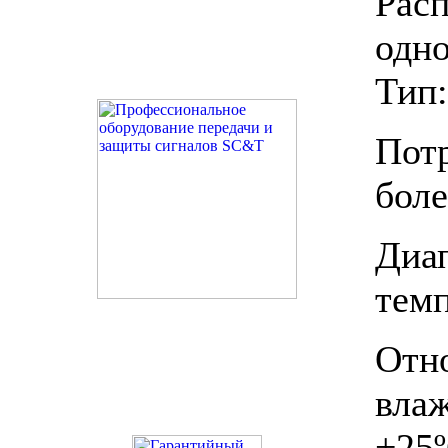
Рас
одн
Тип:
Пот
боле
Ди
темп
Отн
вла
+25º