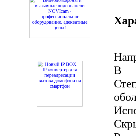
Хар
Нап
В
Ст
обол
Испо
Скры