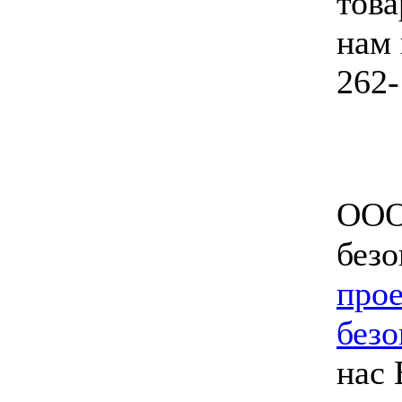
това
нам 
262-
ООО
безо
прое
безо
нас