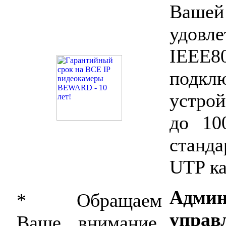
Вашей
удовл
IEEE8
подк
устро
до 10
станд
UTP ка
Адми
* Обращаем
упра
Ваше внимание,