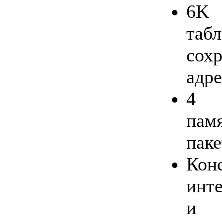
6K
таб
сох
адр
4 
па
паке
Ко
инт
и 