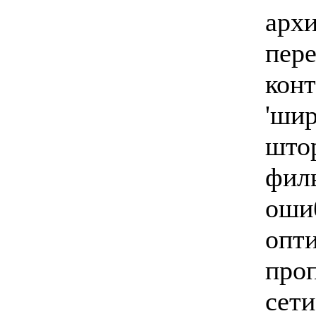
арх
пе
кон
'ши
шт
фи
оши
опт
про
сети