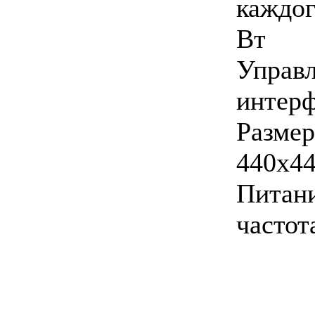
каждог
Вт
Управл
интер
Раз
440x4
Питан
частот