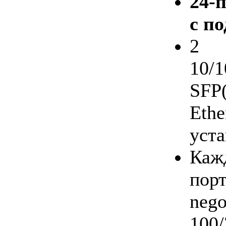
24-
с п
2
10/
SFP
Eth
уст
Каж
пор
nego
100