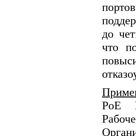
порт
подде
до чет
что по
повыс
отказо
Приме
PoE К
Рабо
Орган