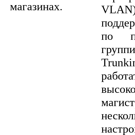
магазинах.
VLAN
подде
по п
групп
Trun
ра
высок
магис
неско
настр