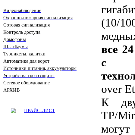
гиг
Видеонаблюдение
Охранно-пожарная сигнализация
(10/
Сотовая сигнализация
медны
Контроль доступа
Домофоны
все 24
Шлагбаумы
Турникеты, калитки
с с
Автоматика для ворот
Источники питания, аккумуляторы
техно
Устройства грозозащиты
Сетевое оборудование
over Et
АРХИВ
К дву
ПРАЙС-ЛИСТ
TP/Mi
могут