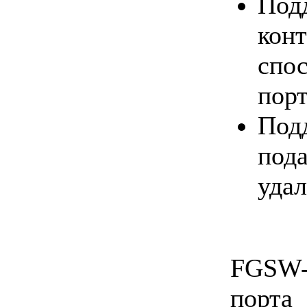
По
кон
спо
пор
Под
по
удал
FGSW-
порта