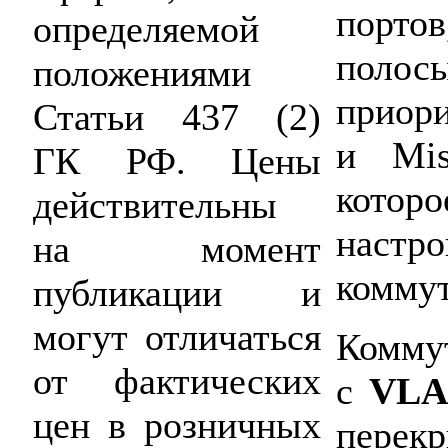
порто
определяемой
поло
положениями
приор
Статьи 437 (2)
и Mis
ГК РФ. Цены
кото
действительны
настр
на момент
коммут
публикации и
могут отличаться
Коммут
от фактических
с
VL
цен в розничных
перек