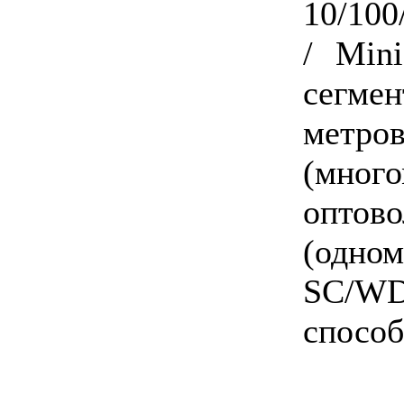
10/100
/ Min
сегм
метро
(мног
оптов
(одном
SC/WD
способ