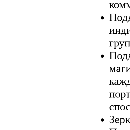
ком
По
инд
гру
По
маг
каж
пор
спо
Зерк