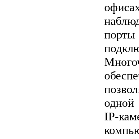
офис
наблю
порты
подкл
Много
обесп
позво
одной
IP-
компь