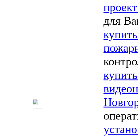
проект
для Ва
купить
пожарн
контро
купить
видео
Новго
опера
устано