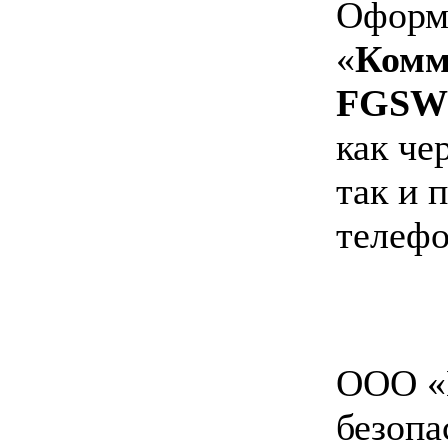
Оформи
«
Комм
FGSW
как че
так и 
телефо
ООО «
безопа