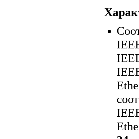
Харак
Соот
IEE
IE
IEE
Eth
соо
IEE
Ethe