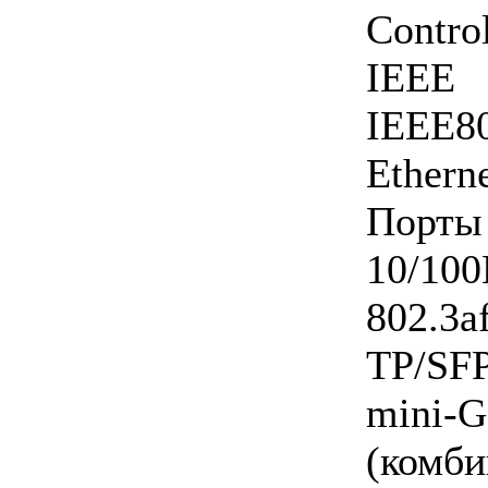
Control
IEE
IEEE8
Ethern
Порт
10/1
802.3
TP/SF
mini-
(комб