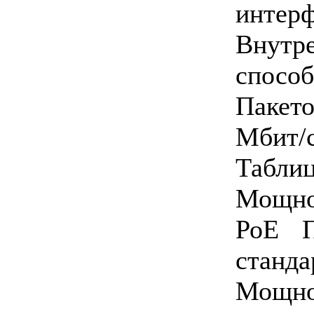
интерф
Внутр
способ
Пакет
Мбит/
Табли
Мощно
РоЕ П
станда
Мощн