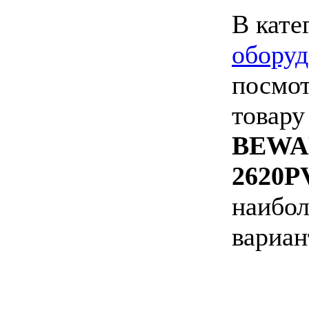
В кате
оборуд
посмот
товару
BEWA
2620
наибол
вариан