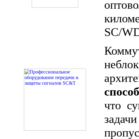
опто
килом
SC/WD
Ком
небло
архит
спосо
что с
зада
пропу