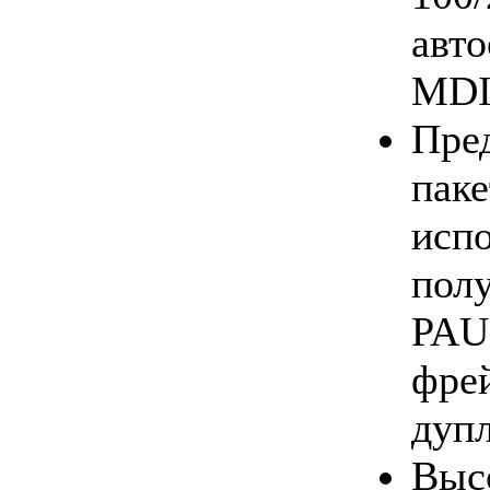
авт
MDI
Пре
п
исп
пол
PAU
фр
дупл
Выс