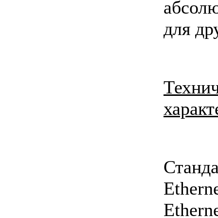
абсол
для др
Техни
характ
Стан
Ethern
Ethern