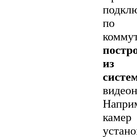
подклю
по P
коммут
постр
из е
систе
видеон
Напри
кам
уста