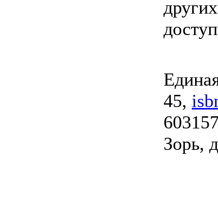
других
досту
Единая
45,
isb
603157
Зорь, д