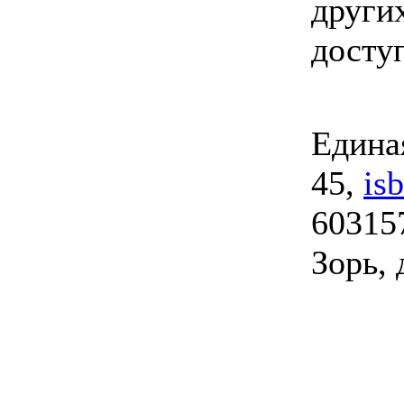
други
досту
Единая
45,
is
603157
Зорь, 