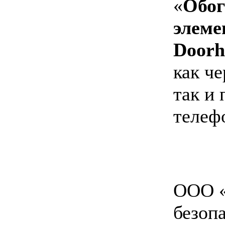
«
Обог
элеме
Doorh
как че
так и
телефо
ООО «
безоп