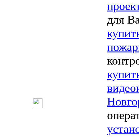
проек
для В
купит
пожар
контр
купит
видео
Новго
опера
устан