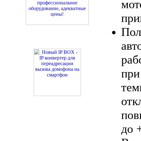
мот
при
Пол
авт
ра
п
тем
от
пов
до 