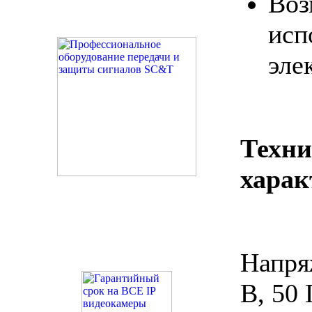
Воз
исп
эле
Техни
харак
Напря
В, 50 