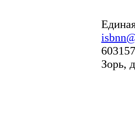
Единая
isbnn@
603157
Зорь, д