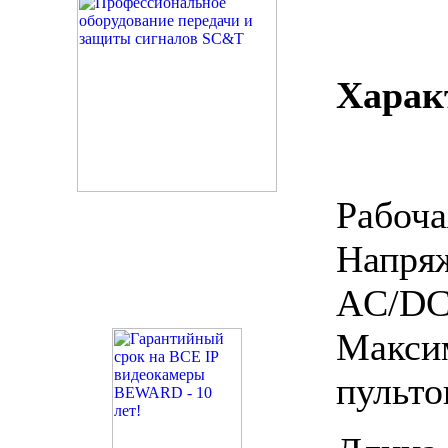
Харак
Рабоча
Напряж
AC/D
Макс
пульто