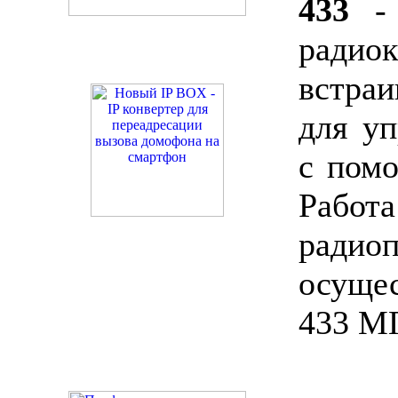
433
- 
радио
встраи
для уп
с пом
Раб
радио
осуще
433 М