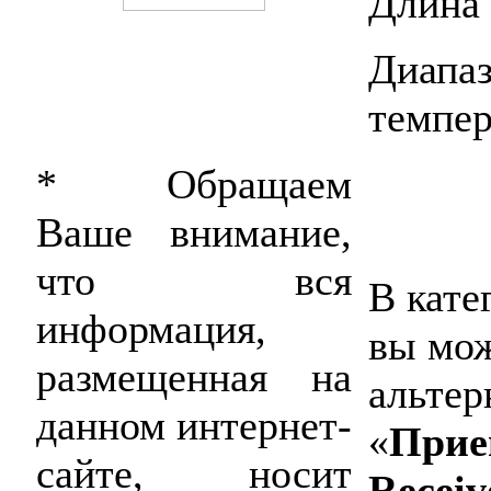
Длина
Диа
темпер
* Обращаем
Ваше внимание,
что вся
В кате
информация,
вы мож
размещенная на
альтер
данном интернет-
«
Прие
сайте, носит
Receiv