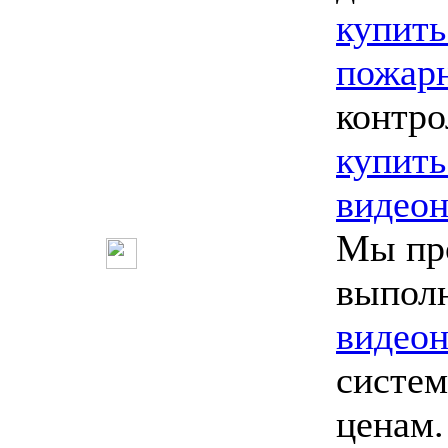
купить
пожарн
контро
купить
видео
Мы пр
выпол
видео
систем
ценам