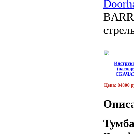
Doorh
BARRI
стрел
Инструк
(паспор
СКАЧА
Цена: 84800 р
Описа
Тум