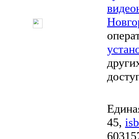
видео
Новго
опера
устан
други
досту
Единая
45,
is
603157