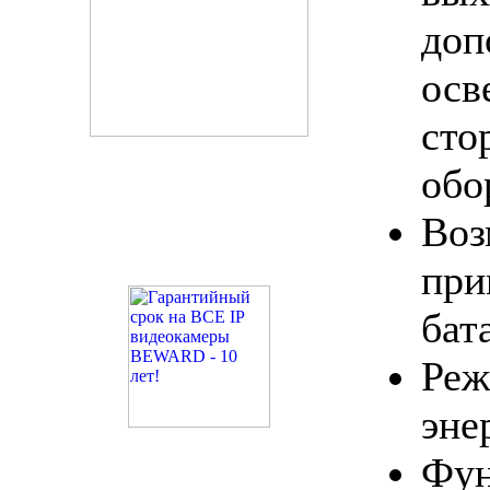
доп
осв
сто
обо
Воз
при
бат
Ре
эне
Фун