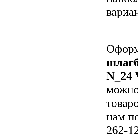
вариан
Оформ
шлаг
N_24 
можно
товаро
нам по
262-12