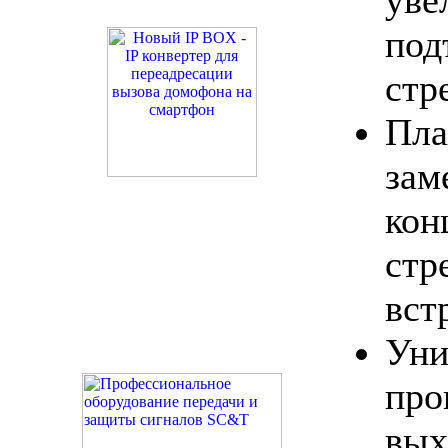
под
стр
Пл
за
кон
стр
вст
Уни
про
вы