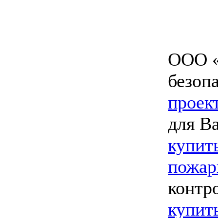
ООО «
безоп
проек
для В
купит
пожар
контр
купит