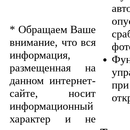
авт
опу
* Обращаем Ваше
сра
внимание, что вся
фот
информация,
Фун
размещенная на
уп
данном интернет-
при
сайте, носит
отк
информационный
характер и не