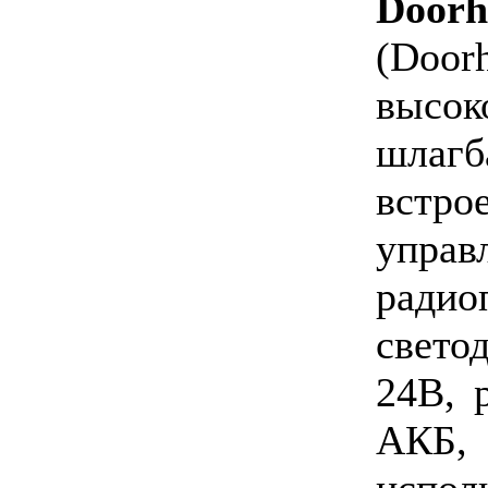
Door
(Door
высок
шлаг
вст
управ
ради
свет
24В, 
АКБ,
испол