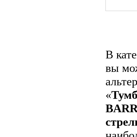
В кат
вы мо
альте
«
Тумб
BARRI
стрел
наибо