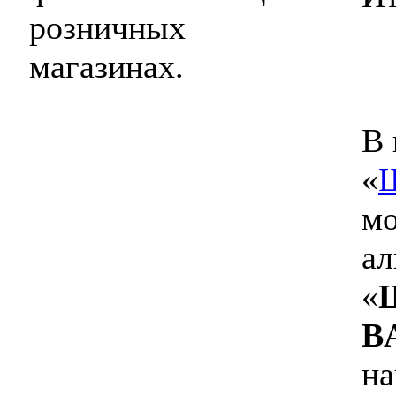
розничных
магазинах.
В 
«
мо
ал
«
Ш
B
на