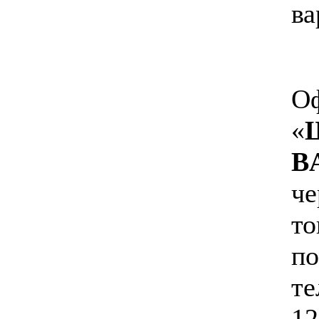
ва
Оф
«
Ш
B
че
то
по
те
12