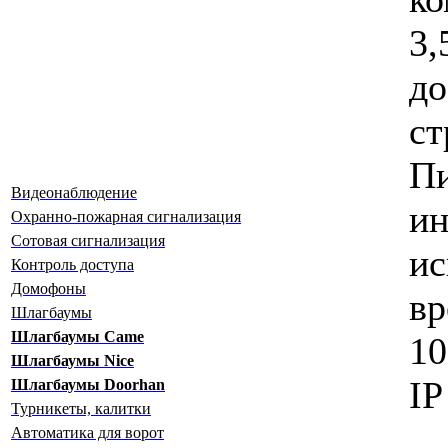
3,
до
с
П
Видеонаблюдение
ин
Охранно-пожарная сигнализация
Сотовая сигнализация
ис
Контроль доступа
Домофоны
вр
Шлагбаумы
Шлагбаумы Сame
10
Шлагбаумы Nice
IP
Шлагбаумы Doorhan
Турникеты, калитки
Автоматика для ворот