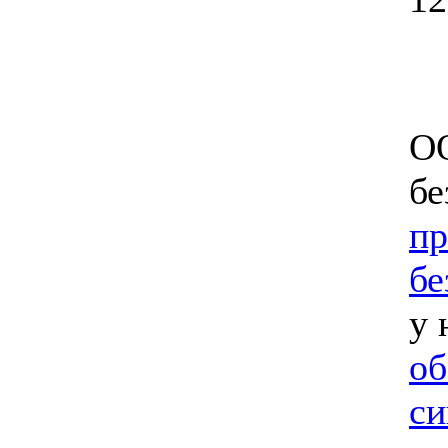
ОО
бе
пр
бе
у 
об
си