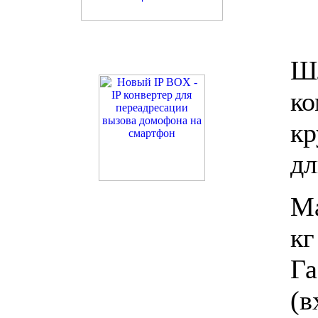
Ш
ко
к
дл
Ма
кг
Г
(