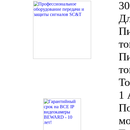
30
Дл
Пи
то
Пи
то
То
1 
По
мо