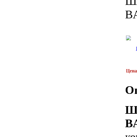
Шл
B
Цена
О
Ш
к