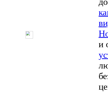
до
ка
ви
Но
и 
ус
лю
бе
ц