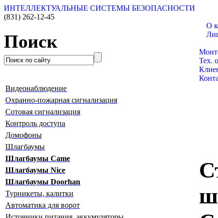
ИНТЕЛЛЕКТУАЛЬНЫЕ СИСТЕМЫ БЕЗОПАСНОСТИ
(831)
262-12-45
О 
Ли
Поиск
Катал
Монт
Тех. 
Клие
Конт
Видеонаблюдение
Охранно-пожарная сигнализация
Сотовая сигнализация
Контроль доступа
Домофоны
Шлагбаумы
Шлагбаумы Сame
С
Шлагбаумы Nice
Шлагбаумы Doorhan
ш
Турникеты, калитки
Автоматика для ворот
Источники питания, аккумуляторы