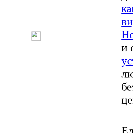
ка
ви
Но
и 
ус
лю
бе
ц
Ед