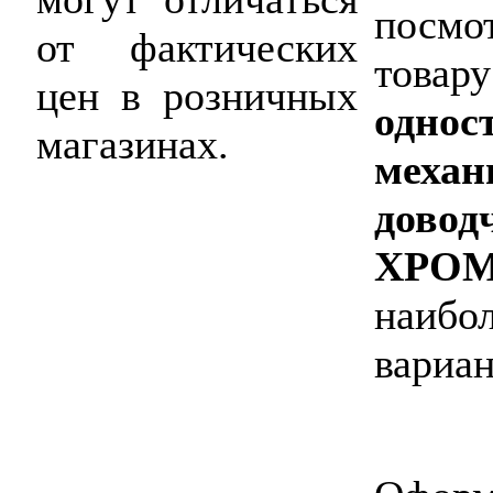
посмо
от фактических
товару
цен в розничных
однос
магазинах.
механ
довод
ХРО
наибо
вариан