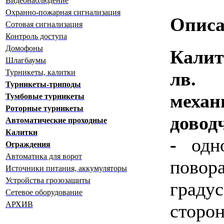
Видеонаблюдение
Охранно-пожарная сигнализация
Описа
Сотовая сигнализация
Контроль доступа
Домофоны
Калит
Шлагбаумы
Турникеты, калитки
лв
Турникеты-триподы
механ
Тумбовые турникеты
Роторные турникеты
довод
Автоматические проходные
Калитки
-
одн
Ограждения
Автоматика для ворот
пово
Источники питания, аккумуляторы
Устройства грозозащиты
граду
Сетевое оборудование
АРХИВ
сторо