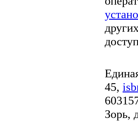
опера
устан
других
досту
Единая
45,
is
603157
Зорь, 