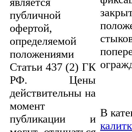
является
закрыт
публичной
полож
офертой,
стыко
определяемой
попе
положениями
ограж
Статьи 437 (2) ГК
РФ. Цены
действительны на
момент
В кате
публикации и
калит
могут отличаться