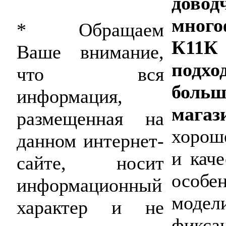
довод
много
* Обращаем
К11К
Ваше внимание,
по
что вся
больш
информация,
магаз
размещенная на
хорош
данном интернет-
и кач
сайте, носит
особ
информационный
моде
характер и не
фикс