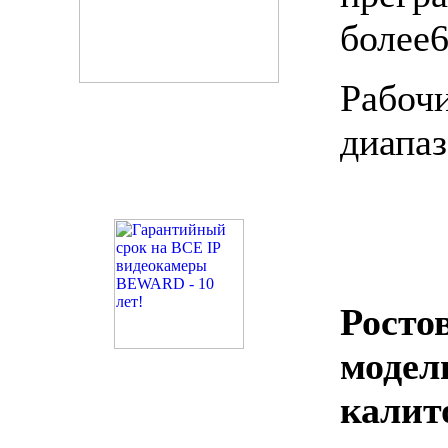
более6
Рабо
диапаз
Росто
моде
калит