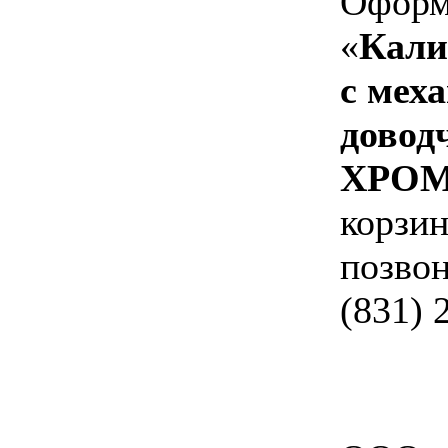
Оформи
«
Кали
с мех
довод
ХРО
корзин
позвон
(831) 