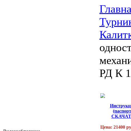
Главн
Турник
Калит
одност
механ
РД К 
Инструкц
(паспорт
СКАЧА
Цена: 21400 р