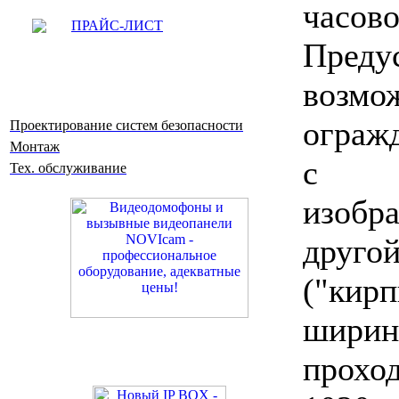
час
ПРАЙС-ЛИСТ
Преду
возмо
ограж
Проектирование систем безопасности
Монтаж
с о
Тех. обслуживание
изоб
друг
("кир
шири
прохо