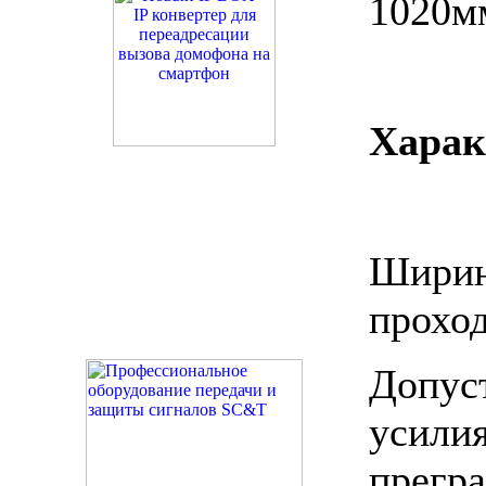
1020м
Харак
Шири
прохо
Допус
усил
прегр