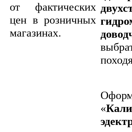
от фактических
двухс
цен в розничных
гидро
магазинах.
довод
выбра
поход
Оформ
«
Кали
эдект