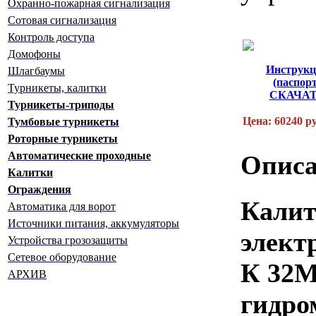
Охранно-пожарная сигнализация
Сотовая сигнализация
Контроль доступа
Домофоны
Инструкц
Шлагбаумы
(паспорт
Турникеты, калитки
СКАЧА
Турникеты-триподы
Цена: 60240 р
Тумбовые турникеты
Роторные турникеты
Автоматические проходные
Описа
Калитки
Ограждения
Калит
Автоматика для ворот
Источники питания, аккумуляторы
элект
Устройства грозозащиты
Сетевое оборудование
К 32М
АРХИВ
гидро