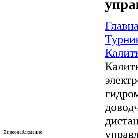
упра
Главн
Турни
Калит
Калит
электр
гидро
довод
диста
управ
Видеонаблюдение