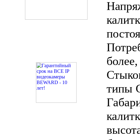
Напр
кал
постоя
Потр
более,
Стыко
типы 
Габа
калит
высота