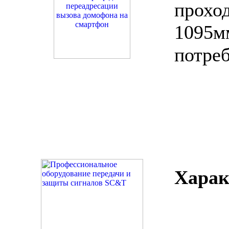
проход
1095м
потре
Харак