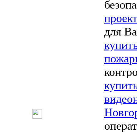
безопа
проек
для Ва
купить
пожар
контро
купит
видео
Новго
опера