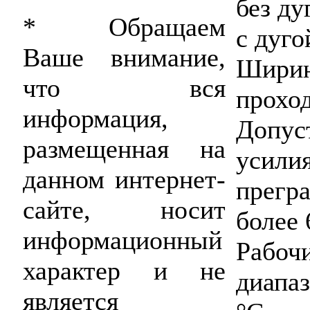
без д
* Обращаем
с дуг
Ваше внимание,
Шири
что вся
прохо
информация,
Допус
размещенная на
усил
данном интернет-
прегр
сайте, носит
более 
информационный
Рабо
характер и не
диапа
является