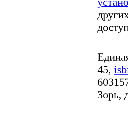
устан
других
досту
Единая
45,
is
603157
Зорь, 