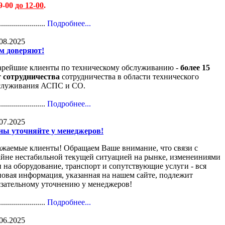
09-00
до 12-00
.
.......................
Подробнее...
08.2025
м доверяют!
арейшие клиенты по техническому обслуживанию -
более 15
т сотрудничества
сотрудничества в области технического
служивания АСПС и СО.
.......................
Подробнее...
07.2025
ны уточняйте у менеджеров!
ажаемые клиенты! Обращаем Ваше внимание, что связи с
айне нестабильной текущей ситуацией на рынке, изменеиниями
н на оборудование, транспорт и сопутствующие услуги - вся
новая информация, указанная на нашем сайте, подлежит
язательному уточнению у менеджеров!
.......................
Подробнее...
06.2025