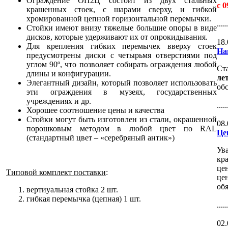
Ограждение ОП2Ц состоит из двух стальных
с 
крашенных стоек, с шарами сверху, и гибкой
хромированной цепной горизонтальной перемычки.
.....
Стойки имеют внизу тяжелые большие опоры в виде
дисков, которые удерживают их от опрокидывания.
18.
Для крепления гибких перемычек вверху стоек
На
предусмотрены диски с четырьмя отверстиями под
углом 90º, что позволяет собирать ограждения любой
Ст
длины и конфигурации.
ле
Элегантный дизайн, который позволяет использовать
об
эти ограждения в музеях, государственных
учреждениях и др.
.....
Хорошее соотношение цены и качества
Стойки могут быть изготовлен из стали, окрашенной
08.
порошковым методом в любой цвет по RAL
Це
(стандартный цвет – «серебряный антик»)
Ув
кр
це
Типовой комплект поставки
:
це
об
вертиуальная стойка 2 шт.
гибкая перемычка (цепная) 1 шт.
.....
02.