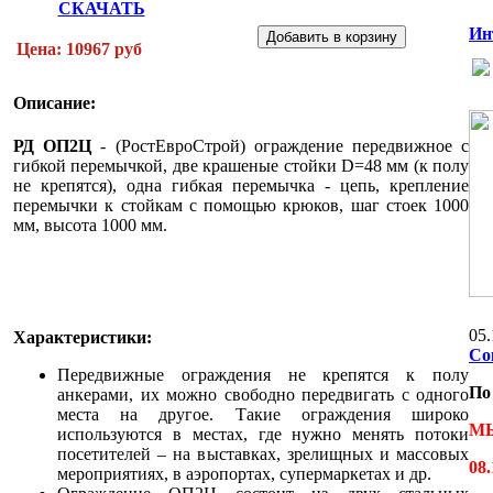
СКАЧАТЬ
Ин
Цена: 10967 руб
Описание:
РД ОП2Ц
- (РостЕвроСтрой) ограждение передвижное с
гибкой перемычкой, две крашеные стойки D=48 мм (к полу
не крепятся), одна гибкая перемычка - цепь, крепление
перемычки к стойкам с помощью крюков, шаг стоек 1000
мм, высота 1000 мм.
05.
Характеристики:
Со
Передвижные ограждения не крепятся к полу
По
анкерами, их можно свободно передвигать с одного
места на другое. Такие ограждения широко
МЫ
используются в местах, где нужно менять потоки
посетителей – на выставках, зрелищных и массовых
08.
мероприятиях, в аэропортах, супермаркетах и др.