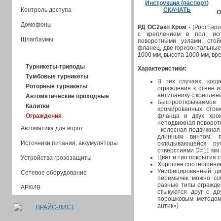
Инструкция (паспорт)
Контроль доступа
СКАЧАТЬ
О
Домофоны
РД ОС2акп Хром
- (РостЕвр
с креплением в пол, ис
Шлагбаумы
поворотными узлами, стой
фланец, две горизонтальные
1000 мм, высота 1000 мм, вре
Турникеты, калитки
Турникеты-триподы
Характеристики:
Тумбовые турникеты
В тех случаях, ког
Роторные турникеты
ограждения к стене и
антипанику с креплени
Автоматические проходные
Быстрооткрываемое
Калитки
хромированных стое
фланца и двух хро
Ограждения
неподвижная поворотн
Автоматика для ворот
- колесная подвижная
длинным винтом, 
Источники питания, аккумуляторы
складывающейся ру
отверстиями D=11 мм 
Цвет и тип покрытия с
Устройства грозозащиты
Хорошее соотношение
Унифицированный диз
Сетевое оборудование
перемычек можно со
разные типы огражден
АРХИВ
стыкуются друг с др
порошковым методом
антик»)
ПРАЙС-ЛИСТ