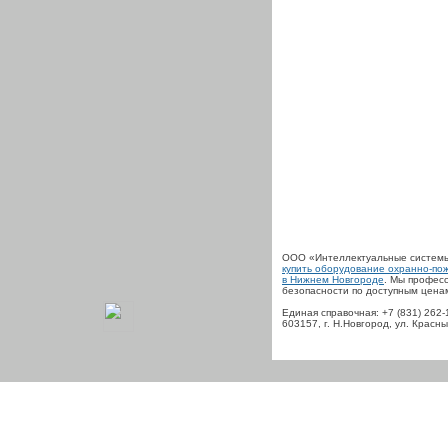
ООО «Интеллектуальные системы
купить оборудование охранно-по
в Нижнем Новгороде
. Мы профес
безопасности по доступным цена
Единая справочная: +7 (831) 262-
603157, г. Н.Новгород, ул. Красны