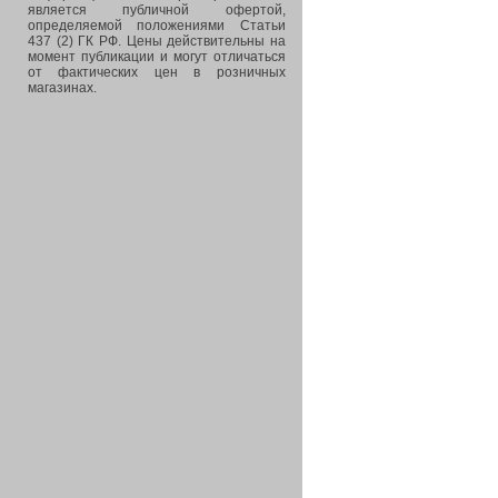
является публичной офертой,
определяемой положениями Статьи
437 (2) ГК РФ. Цены действительны на
момент публикации и могут отличаться
от фактических цен в розничных
магазинах.