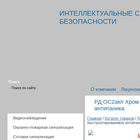
ИНТЕЛЛЕКТУАЛЬНЫЕ 
БЕЗОПАСНОСТИ
Поиск
О компании
Лицензи
РД ОС2акп Хром
антипаника
Видеонаблюдение
Главная
/
Каталог товаров
/
Т
быстрооткрываемое антипан
Охранно-пожарная сигнализация
Сотовая сигнализация