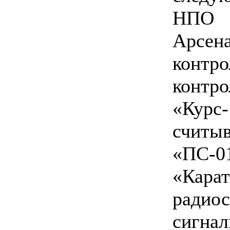
НПО
Арсена
контр
кон
«Курс
считыв
«ПС-0
«Ка
радио
сигна