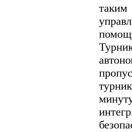
таким
управл
помо
Турн
авто
пропу
турни
минут
интег
безоп