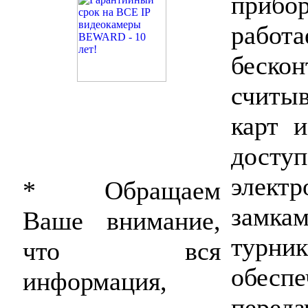
приб
раб
беско
считы
карт и
досту
элект
* Обращаем
замк
Ваше внимание,
турн
что вся
обесп
информация,
переда