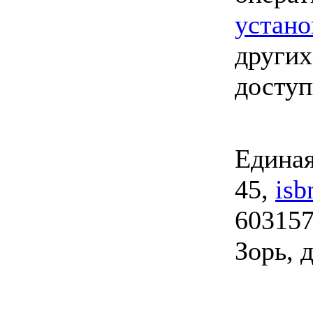
устано
других
досту
Единая
45,
isb
603157
Зорь, д