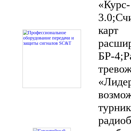
«Кур
3.0;Сч
карт
расш
БР-4;Р
трево
«Лиде
возм
турни
радио