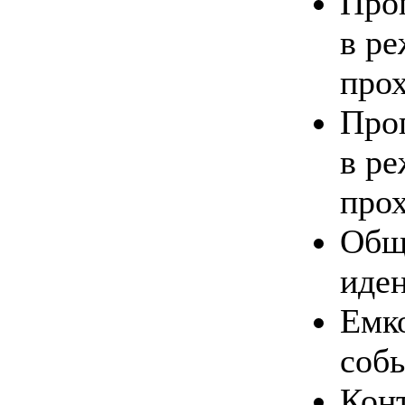
Про
в р
прох
Про
в р
прох
Общ
иде
Емк
соб
Кон