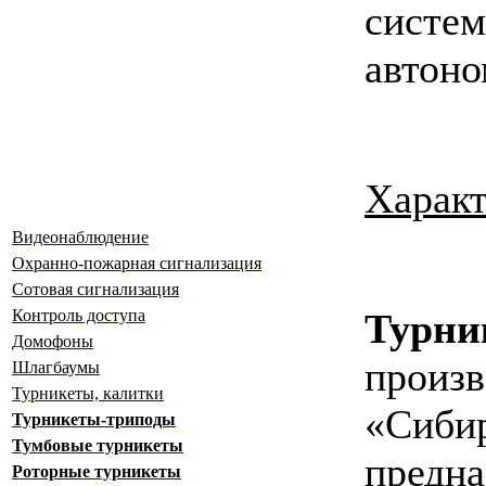
систем
автоно
Характ
Видеонаблюдение
Охранно-пожарная сигнализация
Сотовая сигнализация
Турни
Контроль доступа
Домофоны
про
Шлагбаумы
Турникеты, калитки
«Сиб
Турникеты-триподы
Тумбовые турникеты
пре
Роторные турникеты