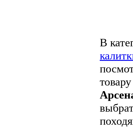
В кате
калитк
посмот
товару
Арсен
выбрат
походя