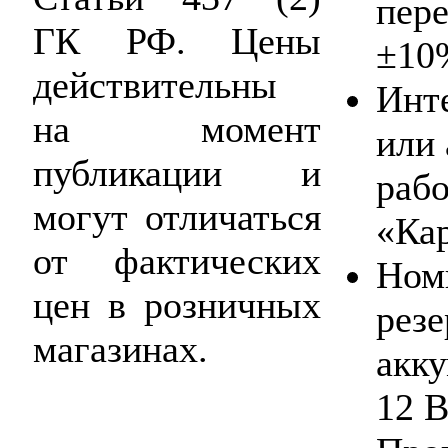
пер
ГК РФ. Цены
±10
действительны
Инте
на момент
или 
публикации и
раб
могут отличаться
«Кар
от фактических
Ном
цен в розничных
рез
магазинах.
акку
12 В