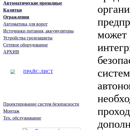
Автоматические проходные
орган
Калитки
Ограждения
предп
Автоматика для ворот
мож
Источники питания, аккумуляторы
Устройства грозозащиты
интег
Сетевое оборудование
АРХИВ
безоп
систем
ПРАЙС-ЛИСТ
автон
необ
Проектирование систем безопасности
прохо
Монтаж
Тех. обслуживание
допол