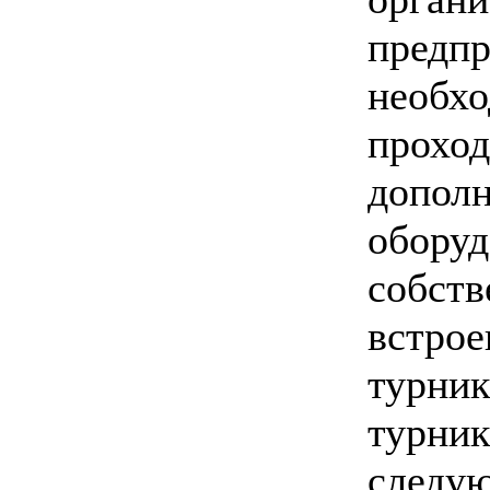
пре
необ
прохо
допол
обору
собств
встр
турн
тур
следу