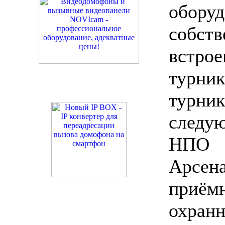
обору
собств
встр
турн
тур
следу
НПО
Арс
приём
охранн