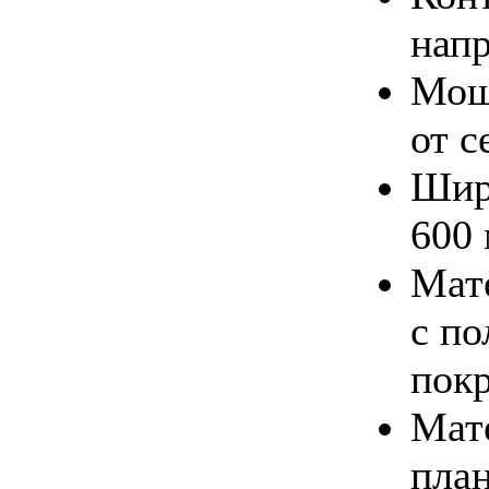
напр
Мощ
от с
Шир
600
Мате
с п
пок
Мат
пла