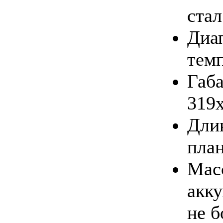
стал
Диа
темп
Габ
319
Дли
пла
Масс
акку
не б