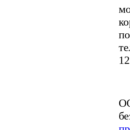
мо
ко
по
те
12
ОО
бе
пр