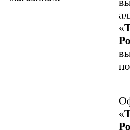
вы
ал
«
Т
Р
вы
по
Оф
«
Т
Р