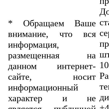
пр
Д
ст
* Обращаем Ваше
се
внимание, что вся
п
информация,
шт
размещенная на
10
данном интернет-
Ра
сайте, носит
те
информационный
ди
характер и не
+4
является публичной