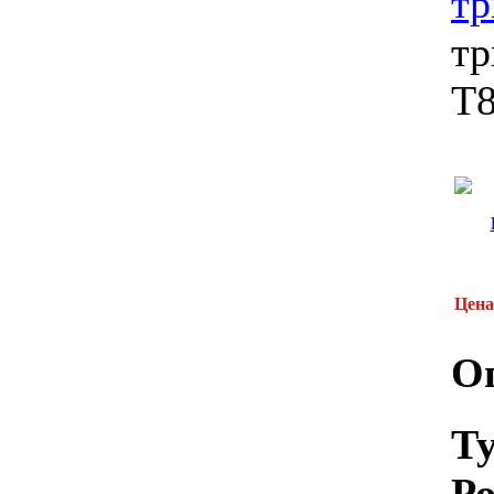
т
тр
Т
Цена
О
Т
Р