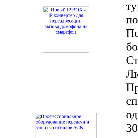
ту
по
По
бо
Ст
Л
Пр
сп
од
30