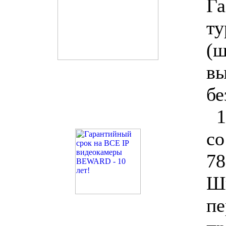
Га
ту
(
вы
б
1
со
78
Ш
пе