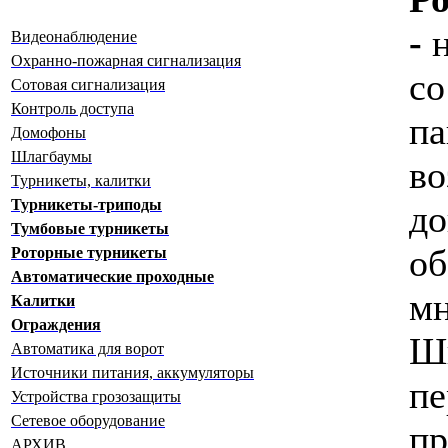
-
Видеонаблюдение
Охранно-пожарная сигнализация
со
Сотовая сигнализация
Контроль доступа
па
Домофоны
Шлагбаумы
во
Турникеты, калитки
Турникеты-триподы
до
Тумбовые турникеты
об
Роторные турникеты
Автоматические проходные
мн
Калитки
Ограждения
Ш
Автоматика для ворот
Источники питания, аккумуляторы
пе
Устройства грозозащиты
Сетевое оборудование
пр
АРХИВ