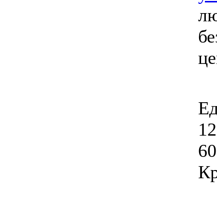
лю
бе
ц
Ед
12
60
Кр