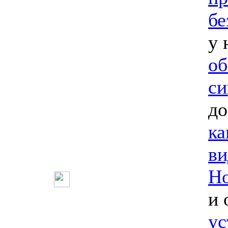
бе
у 
об
си
до
ка
ви
Но
и 
ус