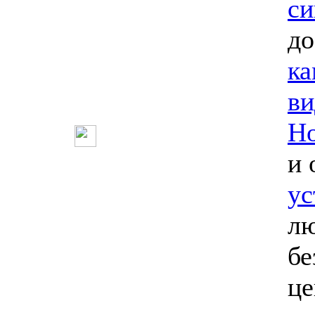
си
до
ка
ви
Но
и 
ус
лю
бе
ц