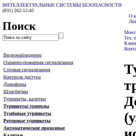
ИНТЕЛЛЕКТУАЛЬНЫЕ СИСТЕМЫ БЕЗОПАСНОСТИ
(831)
262-12-45
О 
Ли
Поиск
Катал
Монт
Тех. 
Клие
Конт
Видеонаблюдение
Охранно-пожарная сигнализация
Т
Сотовая сигнализация
Контроль доступа
т
Домофоны
Шлагбаумы
Д
Турникеты, калитки
Турникеты-триподы
(
Тумбовые турникеты
Роторные турникеты
Автоматические проходные
и
Калитки