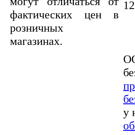
могут отличаться от
12
фактических цен в
розничных
магазинах.
ОО
бе
пр
бе
у 
об