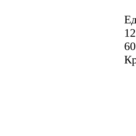
Ед
12
60
Кр