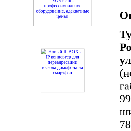
О
Т
Р
у
(н
га
99
ш
7