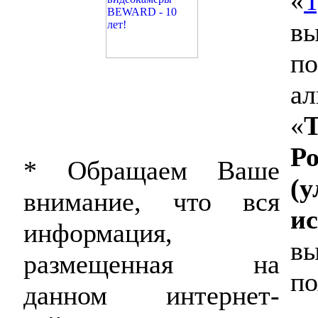
«
Т
вы
по
ал
«
Т
Р
* Обращаем Ваше
(у
внимание, что вся
ис
информация,
вы
размещенная на
по
данном интернет-