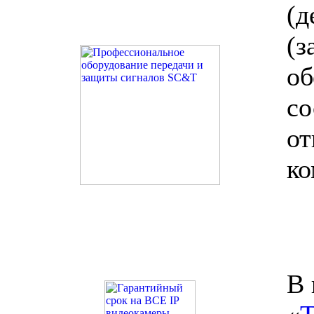
(д
(
об
со
о
ко
В 