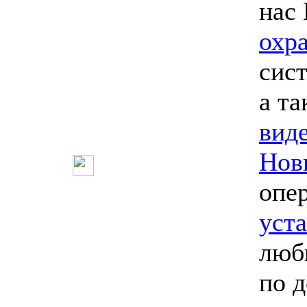
нас
охр
сис
а т
вид
Нов
опе
уст
люб
по 