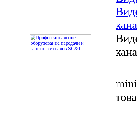
Вид
кан
Вид
кана
mini
тов