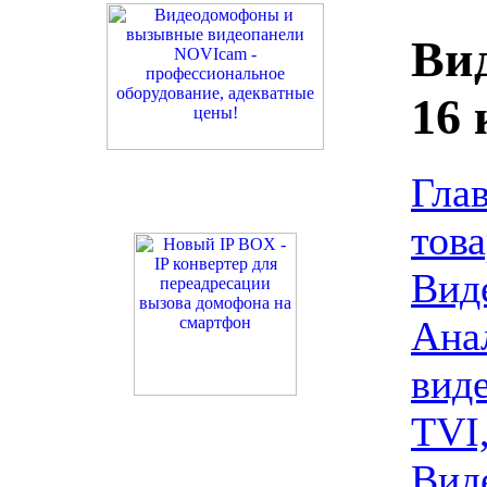
Ви
16 
Гла
тов
Вид
Ана
вид
TVI
Вид