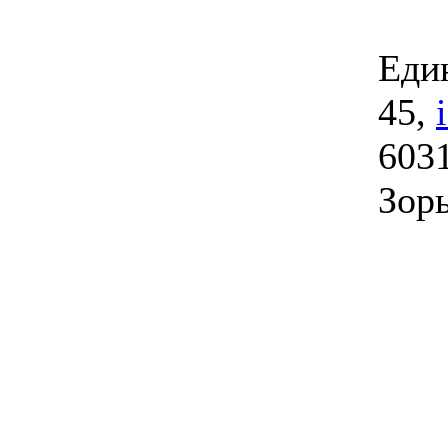
Един
45,
6031
Зорь