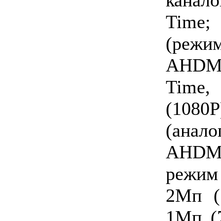
Time;
(реж
AHDM (
Time
(1080P
(анало
AHD
режим 
2Мп (
1Мп (