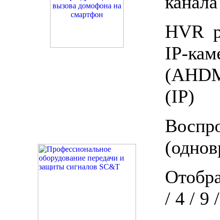
канала
HVR р
IP-ка
(AHDM
(IP)
Воспр
(однов
Отобра
/ 4 / 9