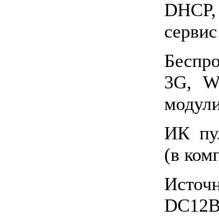
DHCP
сервис
Беспр
3G, W
модули
ИК пу
(в ком
Ист
DC1