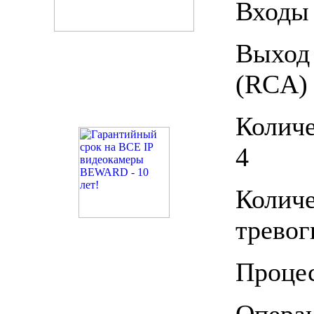
Входы 
Выхо
(RCA)
Количе
4
Коли
тревог
Процес
Опер