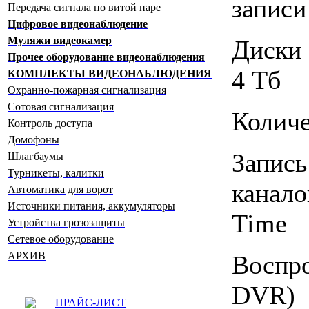
запис
Передача сигнала по витой паре
Цифровое видеонаблюдение
Муляжи видеокамер
Диски
Прочее оборудование видеонаблюдения
4 Тб
КОМПЛЕКТЫ ВИДЕОНАБЛЮДЕНИЯ
Охранно-пожарная сигнализация
Сотовая сигнализация
Количе
Контроль доступа
Домофоны
Запис
Шлагбаумы
Турникеты, калитки
канал
Автоматика для ворот
Источники питания, аккумуляторы
Time
Устройства грозозащиты
Сетевое оборудование
АРХИВ
Воспр
DVR)
ПРАЙС-ЛИСТ