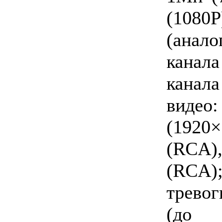
(108
(анало
канал
канал
видео
(1920×
(RCA)
(RCA
трево
(