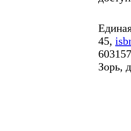
Единая
45,
isb
603157
Зорь, д