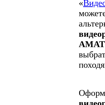
«
Виде
можете
альтер
видео
AMAT
выбрат
походя
Оформи
видео