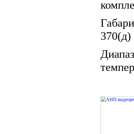
компле
Габа
370(д)
Диа
темпер