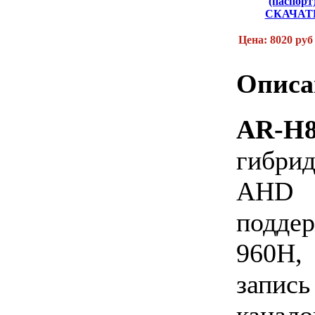
(паспорт
СКАЧАТ
Цена: 8020 руб
Описа
AR-H
гибри
AHD в
подде
960H,
запис
канал