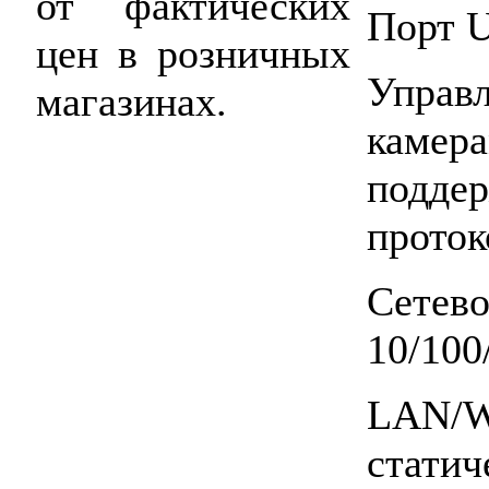
от фактических
Порт U
цен в розничных
Управ
магазинах.
каме
подд
проток
Сетево
10/100
LAN/
стати