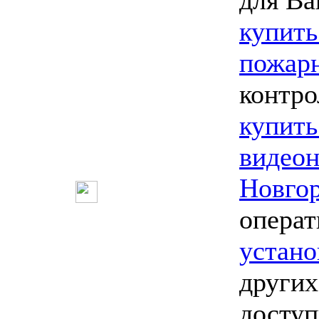
для Ва
купить
пожарн
контро
купить
видео
Новго
опера
устано
других
досту