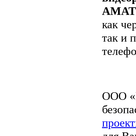
AMAT
как че
так и 
телефо
ООО «
безопа
проект