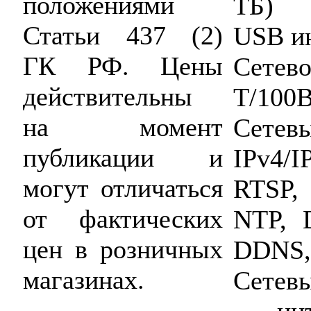
положениями
ТБ)
Статьи 437 (2)
USB ин
ГК РФ. Цены
Сетево
действительны
T/100B
на момент
Сетев
публикации и
IPv4/
могут отличаться
RTSP,
от фактических
NTP, 
цен в розничных
DDNS, 
магазинах.
Сетев
– ин