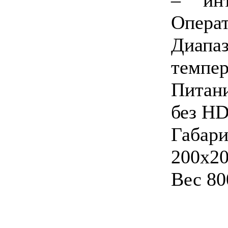
Опера
Диа
темпер
Питан
без H
Габа
200x2
Вес 80