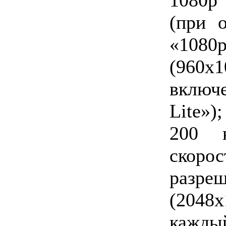
(при 
«1080p
(960x1
включ
Lite»)
200
скорос
раз
(2048
каж