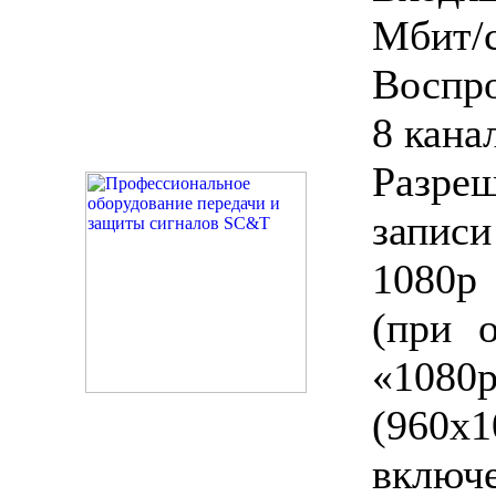
Мбит/
Воспро
8 кана
Разре
запи
1080p 
(при 
«1080p
(960x1
включ