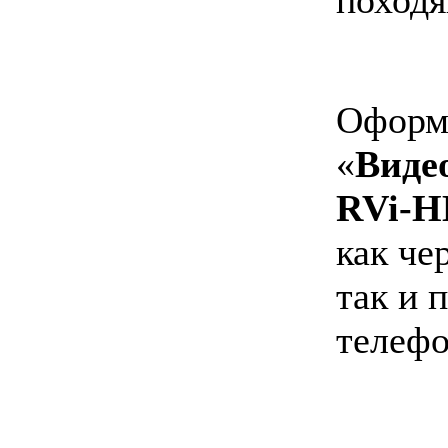
Оформи
«
Виде
RVi-H
как че
так и 
телефо