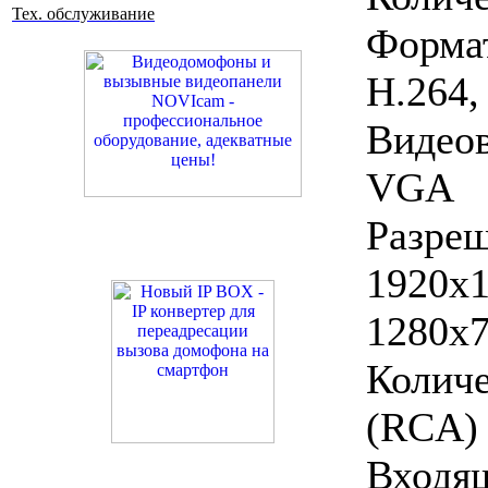
Тех. обслуживание
Форм
Н.264,
Видео
VGA
Разр
1920x
1280x7
Количе
(RCA) 
Вход