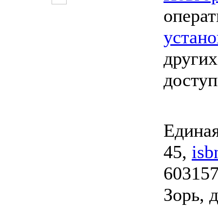
опера
устано
других
досту
Единая
45,
isb
603157
Зорь, д