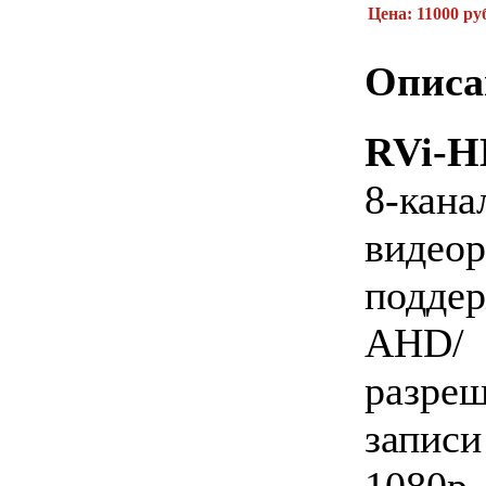
Цена: 11000 ру
Описа
RVi-H
8-к
видеор
подде
AHD
разре
запи
1080p 