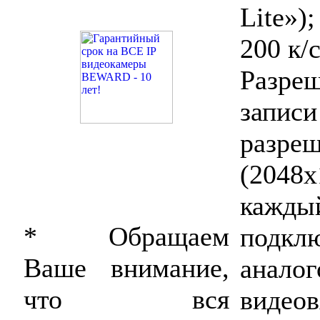
Lite»)
200 к/
Разре
запи
раз
(2048
каж
* Обращаем
подкл
Ваше внимание,
анало
что вся
видеов