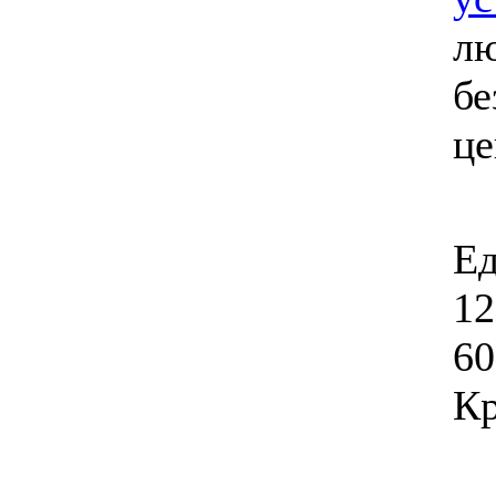
лю
бе
ц
Ед
12
60
Кр