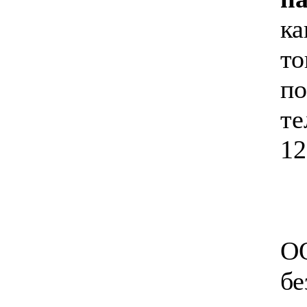
ка
то
по
те
12
ОО
бе