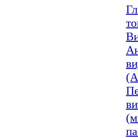
Гл
то
В
Ан
ви
(A
Пе
ви
(м
па