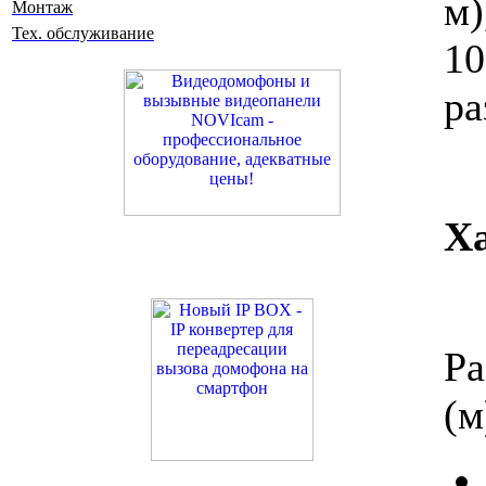
м
Монтаж
Тех. обслуживание
1
ра
Х
Р
(м