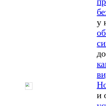
пр
бе
у 
об
си
до
ка
ви
Но
и 
ус