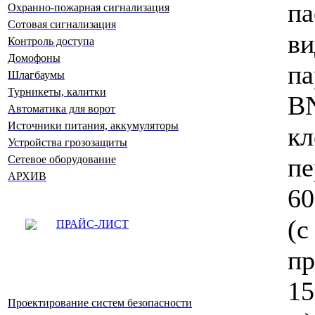
па
Охранно-пожарная сигнализация
Сотовая сигнализация
ви
Контроль доступа
Домофоны
п
Шлагбаумы
Турникеты, калитки
B
Автоматика для ворот
Источники питания, аккумуляторы
к
Устройства грозозащиты
пе
Сетевое оборудование
АРХИВ
60
(
ПРАЙС-ЛИСТ
п
15
Проектирование систем безопасности