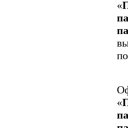
«
п
п
вы
по
Оф
«
п
п