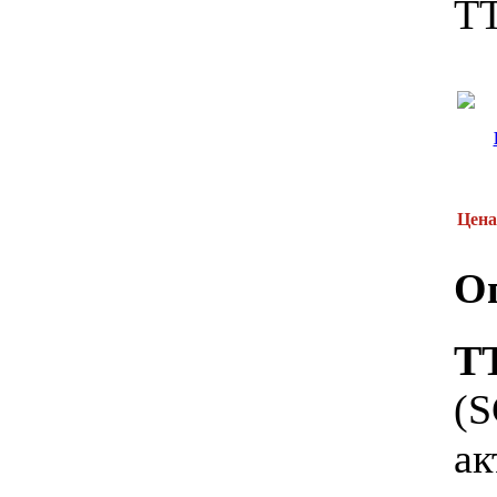
T
Цена
О
T
(
а