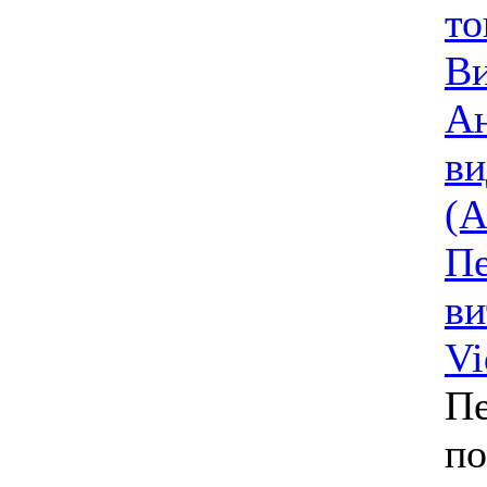
то
В
Ан
ви
(A
Пе
ви
V
Пе
по