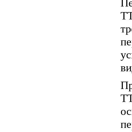
Пе
T
тр
пе
ус
ви
П
T
о
пе