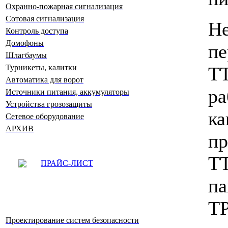
Охранно-пожарная сигнализация
Сотовая сигнализация
Не
Контроль доступа
Домофоны
пе
Шлагбаумы
T
Турникеты, калитки
Автоматика для ворот
р
Источники питания, аккумуляторы
Устройства грозозащиты
к
Сетевое оборудование
АРХИВ
п
T
ПРАЙС-ЛИСТ
п
T
Проектирование систем безопасности