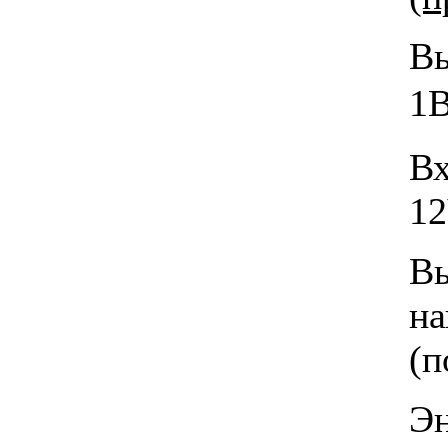
В
1
В
12
В
н
(п
Эн