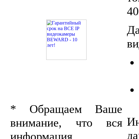
40
Д
ви
* Обращаем Ваше
И
внимание, что вся
да
информация,