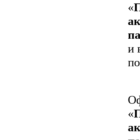
«
а
п
и 
по
Оф
«
а