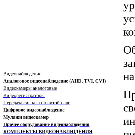
у
у
ко
Об
за
на
Видеонаблюдение
Аналоговое видеонаблюдение (AHD, TVI, CVI)
Видеокамеры аналоговые
П
Видеорегистраторы
Передача сигнала по витой паре
св
Цифровое видеонаблюдение
ин
Муляжи видеокамер
Прочее оборудование видеонаблюдения
пи
КОМПЛЕКТЫ ВИДЕОНАБЛЮДЕНИЯ