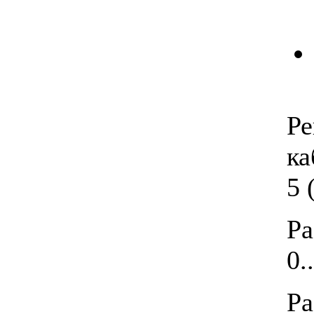
Р
ка
5
Ра
0.
Р