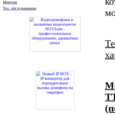
ко
Монтаж
Тех. обслуживание
мо
Те
ха
М
T
(п