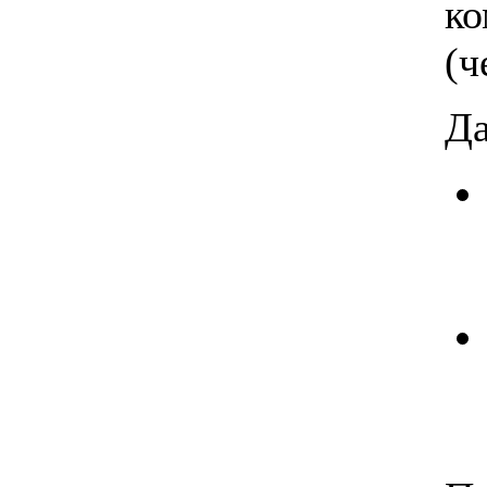
к
(ч
Да