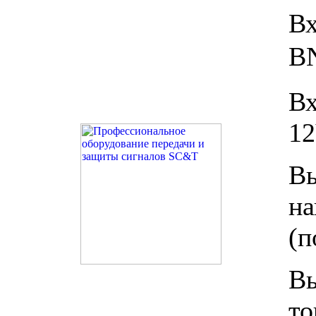
Вх
B
В
12
В
н
(п
В
т