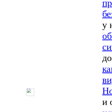
пр
бе
у 
об
си
до
ка
ви
Но
и 