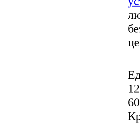
ус
лю
бе
ц
Ед
12
60
Кр