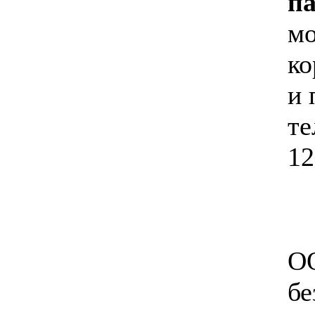
п
мо
ко
и 
те
12
ОО
бе