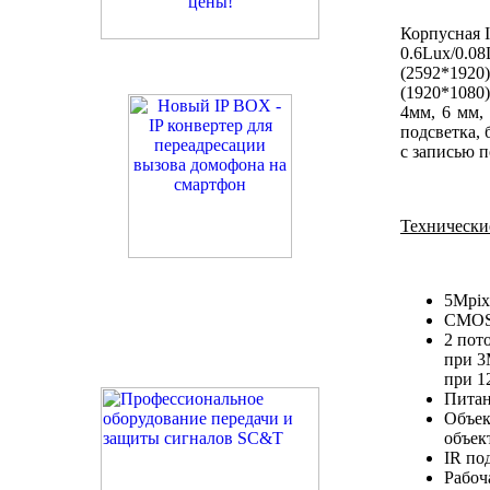
Корпусная 
0.6Lux/0.0
(2592*1920
(1920*1080
4мм, 6 мм,
подсветка, 
с записью п
Технически
5Mpi
CMOS 
2 пото
при 3M
при 1
Питан
Объек
объек
IR по
Рабоча