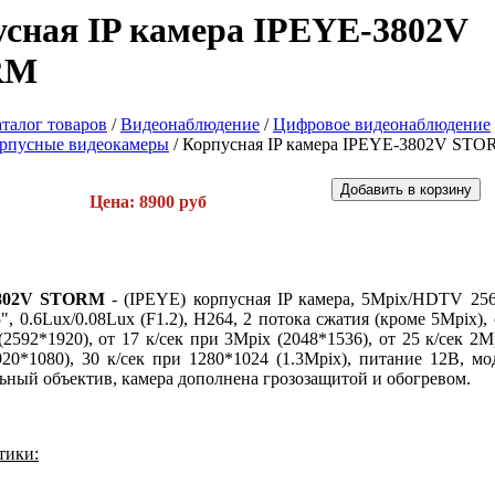
сная IP камера IPEYE-3802V
RM
талог товаров
/
Видеонаблюдение
/
Цифровое видеонаблюдение
рпусные видеокамеры
/
Корпусная IP камера IPEYE-3802V ST
Цена: 8900 руб
3802V STORM
- (IPEYE) корпусная IP камера, 5Mpix/HDTV 2
5", 0.6Lux/0.08Lux (F1.2), H264, 2 потока сжатия (кроме 5Mpix), 
2592*1920), от 17 к/сек при 3Mpix (2048*1536), от 25 к/сек 2
1920*1080), 30 к/сек при 1280*1024 (1.3Mpix), питание 12В, мо
ьный объектив, камера дополнена грозозащитой и обогревом.
тики: