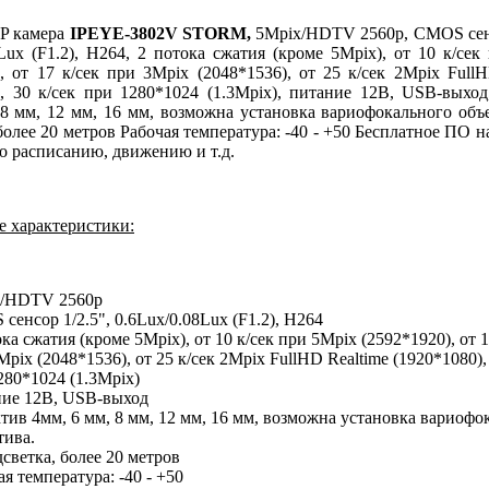
IP камера
IPEYE-3802V
STORM
,
5Mpix/HDTV 2560p, CMOS сенс
8Lux (F1.2), H264, 2 потока сжатия (кроме 5Mpix), от 10 к/сек
), от 17 к/сек при 3Mpix (2048*1536), от 25 к/сек 2Mpix FullH
), 30 к/сек при 1280*1024 (1.3Mpix), питание 12В, USB-выход
 8 мм, 12 мм, 16 мм, возможна установка вариофокального объ
более 20 метров Рабочая температура: -40 - +50 Бесплатное ПО н
о расписанию, движению и т.д.
е характеристики:
x/HDTV 2560p
сенсор 1/2.5", 0.6Lux/0.08Lux (F1.2), H264
ка сжатия (кроме 5Mpix), от 10 к/сек при 5Mpix (2592*1920), от 1
pix (2048*1536), от 25 к/сек 2Mpix FullHD Realtime (1920*1080), 
280*1024 (1.3Mpix)
ие 12В, USB-выход
тив 4мм, 6 мм, 8 мм, 12 мм, 16 мм, возможна установка вариофо
тива.
дсветка, более 20 метров
я температура: -40 - +50