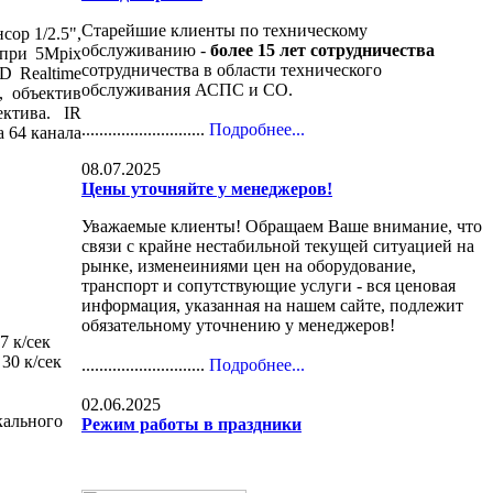
Старейшие клиенты по техническому
ор 1/2.5",
обслуживанию -
более 15 лет сотрудничества
 при 5Mpix
сотрудничества в области технического
D Realtime
обслуживания АСПС и СО.
, объектив
ектива. IR
............................
Подробнее...
а 64 канала
08.07.2025
Цены уточняйте у менеджеров!
Уважаемые клиенты! Обращаем Ваше внимание, что
связи с крайне нестабильной текущей ситуацией на
рынке, изменеиниями цен на оборудование,
транспорт и сопутствующие услуги - вся ценовая
информация, указанная на нашем сайте, подлежит
обязательному уточнению у менеджеров!
7 к/сек
30 к/сек
............................
Подробнее...
02.06.2025
кального
Режим работы в праздники