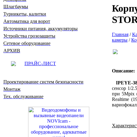
Корпу
Шлагбаумы
Турникеты, калитки
STO
Автоматика для ворот
Источники питания, аккумуляторы
Главная
/
Ка
Устройства грозозащиты
камеры
/
Ко
Сетевое оборудование
АРХИВ
ПРАЙС-ЛИСТ
Описание:
Проектирование систем безопасности
IPEYE-
сенсор 1/2.
Монтаж
при 5Mpix (
Тех. обслуживание
Realtime (
вариофокал
Характерис