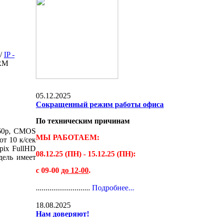
/
IP -
ORM
05.12.2025
Сокращенный режим работы офиса
По техническим причинам
560p, CMOS
МЫ РАБОТАЕМ:
от 10 к/сек
Mpix FullHD
08.12.25 (ПН) - 15.12.25 (ПН):
дель имеет
с 09-00
до 12-00
.
............................
Подробнее...
18.08.2025
Нам доверяют!