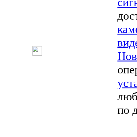
сиг
дос
кам
вид
Нов
опе
уст
люб
по 