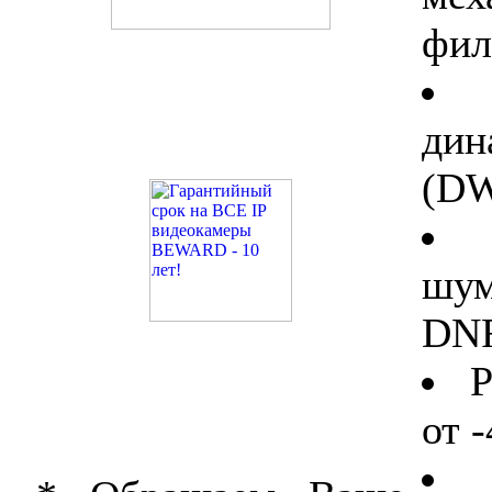
фил
дин
(D
шу
DNR
Р
от 