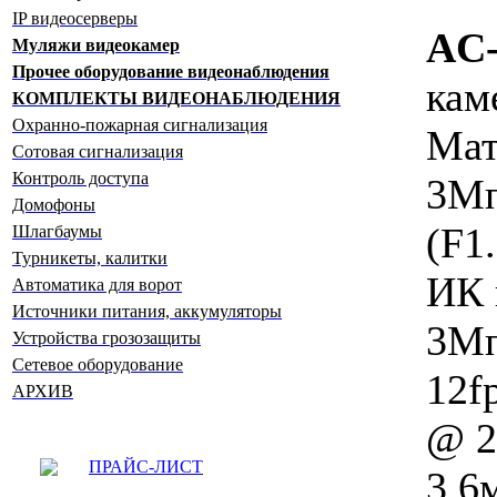
IP видеосерверы
AC-
Муляжи видеокамер
Прочее оборудование видеонаблюдения
кам
КОМПЛЕКТЫ ВИДЕОНАБЛЮДЕНИЯ
Охранно-пожарная сигнализация
Мат
Сотовая сигнализация
Контроль доступа
3Мп
Домофоны
(F1.
Шлагбаумы
Турникеты, калитки
ИК 
Автоматика для ворот
Источники питания, аккумуляторы
3Мп
Устройства грозозащиты
Сетевое оборудование
12f
АРХИВ
@ 2
ПРАЙС-ЛИСТ
3.6