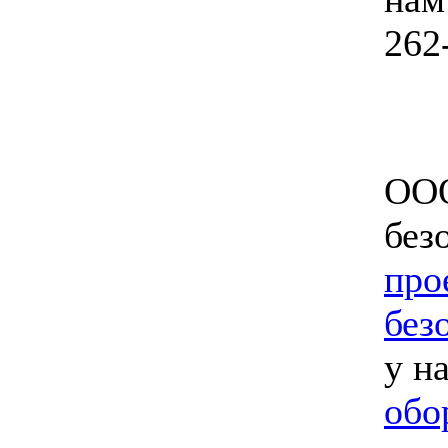
262
ООО
без
про
без
у н
обо