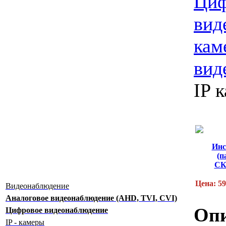
Циф
вид
кам
вид
IP 
Инс
(п
СК
Цена: 59
Видеонаблюдение
Аналоговое видеонаблюдение (AHD, TVI, CVI)
Опи
Цифровое видеонаблюдение
IP - камеры