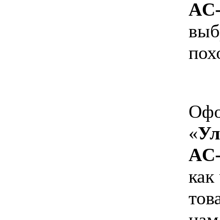
AC-
выб
пох
Офо
«
Ул
AC-
как
тов
нам