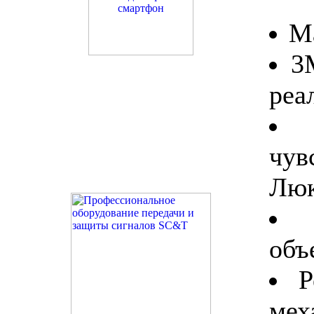
М
3
реа
чув
Люк
объ
Р
ме