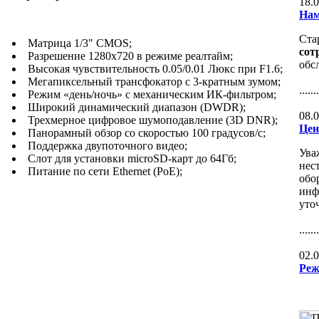
18.
Нам
Ста
Матрица 1/3" CMOS;
сот
Разрешение 1280x720 в режиме реалтайм;
обс
Высокая чувствительность 0.05/0.01 Люкс при F1.6;
Мегапиксельный трансфокатор с 3-кратным зумом;
......
Режим «день/ночь» с механическим ИК-фильтром;
Широкий динамический диапазон (DWDR);
08.
Трехмерное цифровое шумоподавление (3D DNR);
Цен
Панорамный обзор со скоростью 100 градусов/с;
Поддержка двупоточного видео;
Ува
Слот для установки microSD-карт до 64Гб;
нес
Питание по сети Ethernet (PoE);
обо
инф
уто
......
02.
Реж