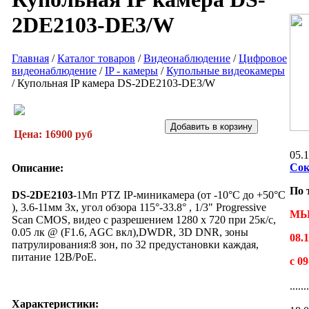
2DE2103-DE3/W
Главная
/
Каталог товаров
/
Видеонаблюдение
/
Цифровое
видеонаблюдение
/
IP - камеры
/
Купольные видеокамеры
/
Купольная IP камера DS-2DE2103-DE3/W
Цена: 16900 руб
05.
Сок
Описание:
По 
DS-2DE2103
-1Мп PTZ IP-миникамера (от -10°C до +50°C
), 3.6-11мм 3х, угол обзора 115°-33.8° , 1/3" Progressive
МЫ
Scan CMOS, видео с разрешением 1280 х 720 при 25к/с,
0.05 лк @ (F1.6, AGC вкл),DWDR, 3D DNR, зоны
08.1
патрулирования:8 зон, по 32 предустановки каждая,
питание 12В/PoE.
с 0
......
Характеристики: