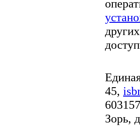
опера
устано
других
досту
Единая
45,
isb
603157
Зорь, д