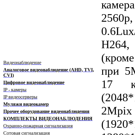
каме
2560p,
0.6Lu
H264,
(кроме
Видеонаблюдение
при 5M
Аналоговое видеонаблюдение (AHD, TVI,
CVI)
17 к
Цифровое видеонаблюдение
IP - камеры
(2048
IP видеосерверы
Муляжи видеокамер
2Mpix
Прочее оборудование видеонаблюдения
КОМПЛЕКТЫ ВИДЕОНАБЛЮДЕНИЯ
(1920*
Охранно-пожарная сигнализация
Сотовая сигнализация