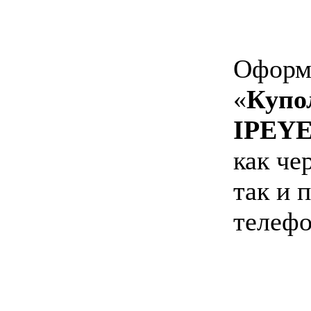
Оформи
«
Купо
IPEYE
как че
так и 
телефо