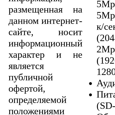
5Mpi
размещенная на
5Mpi
данном интернет-
к/се
сайте, носит
(204
информационный
2Mpi
характер и не
(192
является
1280
публичной
Ауд
офертой,
Пит
определяемой
(SD-
положениями