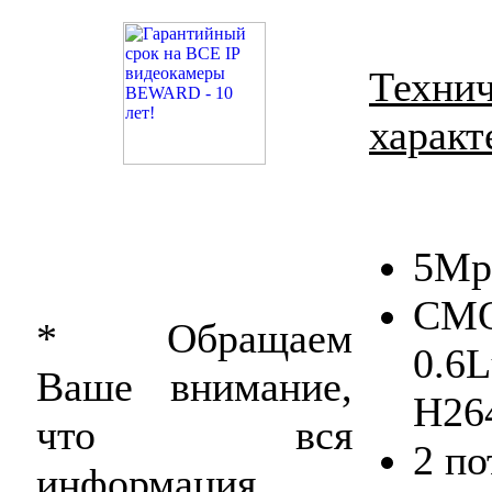
Техни
характ
5Mp
CMOS
* Обращаем
0.6L
Ваше внимание,
H26
что вся
2 по
информация,