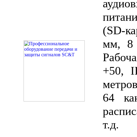
аудиов
питан
(SD-ка
мм, 8
Рабоч
+50, I
метро
64 ка
распи
т.д.