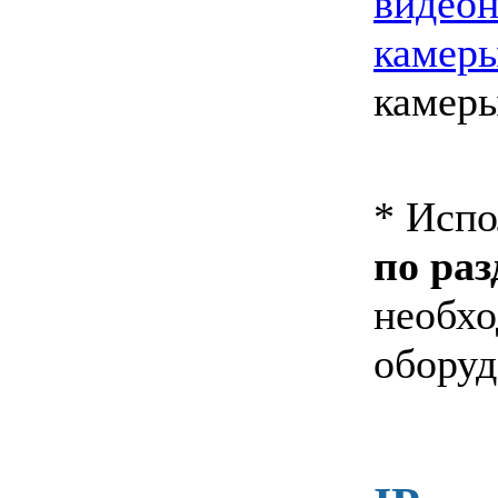
видео
камер
камер
* Исп
по раз
необх
оборуд