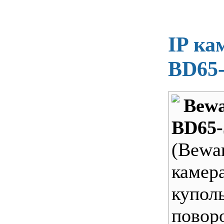
IP ка
BD65
Bew
BD65-
(Bew
камер
купол
повор