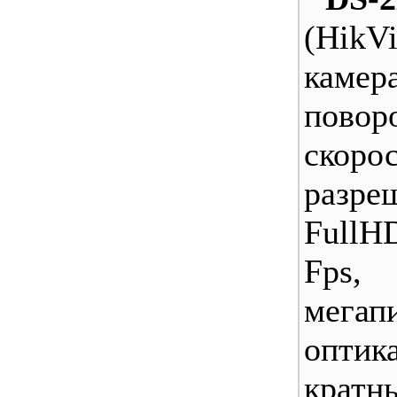
(Hik
камер
повор
скорос
разре
FullHD
Fps,
мегап
опти
крат