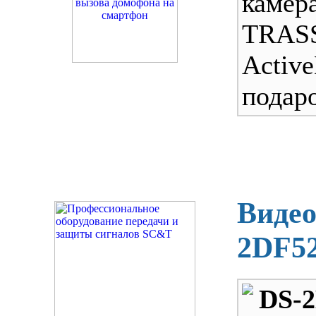
камер
TRAS
Acti
подаро
Видео
2DF5
DS-