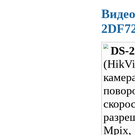
Видео
2DF7
DS-
(Hik
камер
повор
скорос
разр
Mpix,