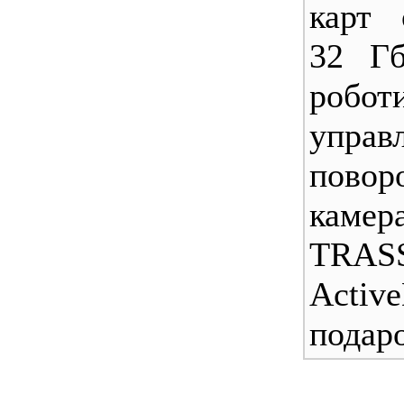
карт 
32 Гб
робот
управ
повор
камер
TRAS
Acti
подаро