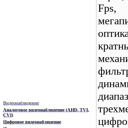
Fps,
мегап
опти
крат
механ
фильт
динам
диапа
Видеонаблюдение
трехм
Аналоговое видеонаблюдение (AHD, TVI,
CVI)
цифро
Цифровое видеонаблюдение