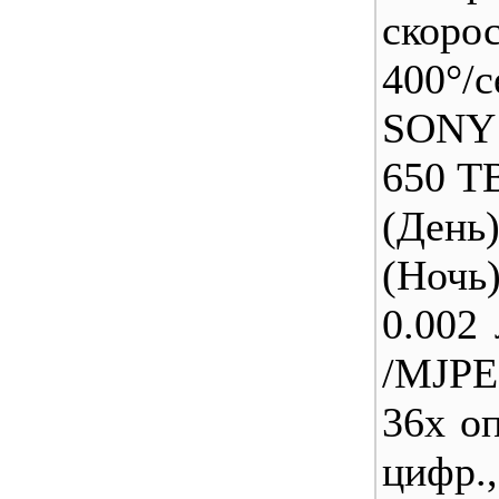
скорос
400°/
SONY
650 ТВ
(День)
(Ночь)
0.002 
/MJP
36х оп
цифр.,