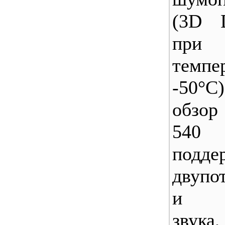
(3D 
при 
темп
-50°С
обзор
540 
подде
двупо
и дв
звук