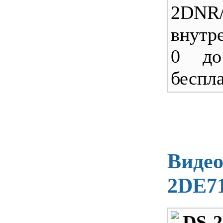
2DNR
внутр
0 до
беспл
Видео
2DE7
DS-