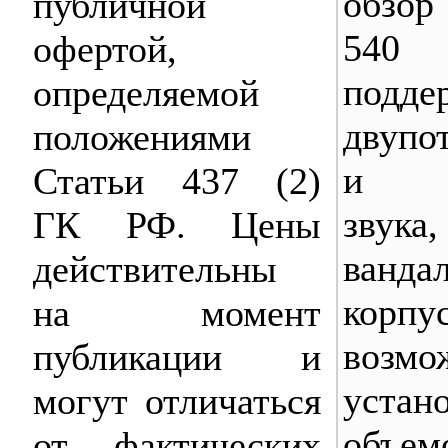
обзор
публичной
540 
офертой,
подде
определяемой
двупо
положениями
и дв
Статьи 437 (2)
звука,
ГК РФ. Цены
ванда
действительны
кор
на момент
возмо
публикации и
устан
могут отличаться
объе
от фактических