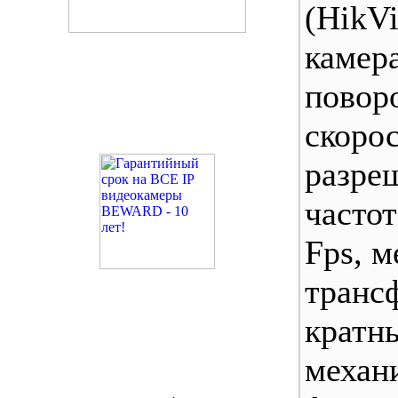
(Hik
каме
повор
скорос
разре
часто
Fps, 
транс
крат
меха