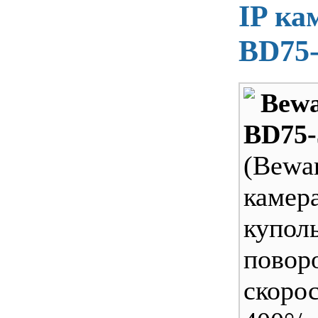
IP ка
BD75
Bew
BD75-
(Bew
камер
купол
повор
скорос