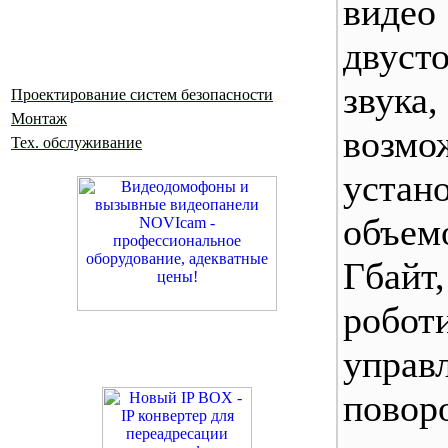
ви
двуст
звук
Проектирование систем безопасности
Монтаж
возмо
Тех. обслуживание
устан
объе
Гбай
робот
управ
повор