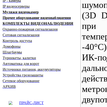
IP - камеры
шумоп
IP видеосерверы
Муляжи видеокамер
(3D D
Прочее оборудование видеонаблюдения
при
КОМПЛЕКТЫ ВИДЕОНАБЛЮДЕНИЯ
Охранно-пожарная сигнализация
темпе
Сотовая сигнализация
Контроль доступа
-40°С)
Домофоны
Шлагбаумы
ИК-п
Турникеты, калитки
Автоматика для ворот
дальн
Источники питания, аккумуляторы
Устройства грозозащиты
дейст
Сетевое оборудование
метро
АРХИВ
двупо
ПРАЙС-ЛИСТ