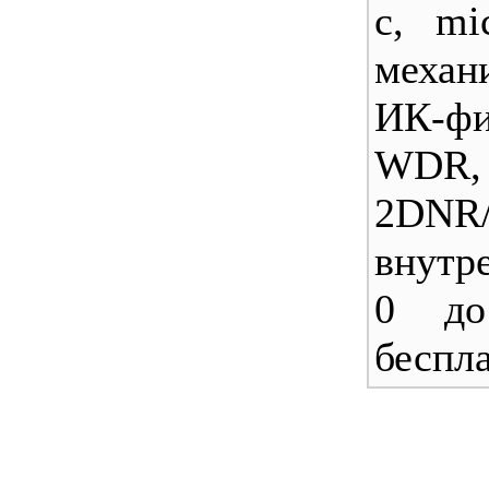
с, mi
механ
ИК-фи
WDR,
2DNR
внутр
0 до
беспл