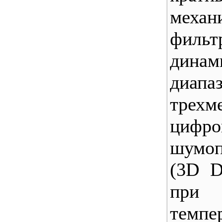
механ
фильт
динам
диапа
трехм
цифро
шумоп
(3D D
при
темпе