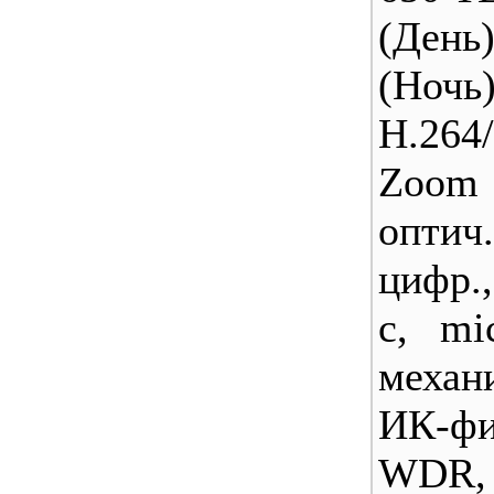
(День
(Ночь)
Н.264
Zoo
оптич.
цифр.,
с, mi
механ
ИК-фи
WDR,