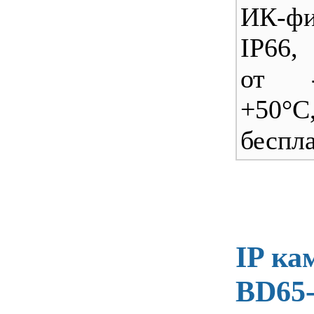
ИК-фи
IP66,
от 
+50°С
беспл
IP ка
BD65