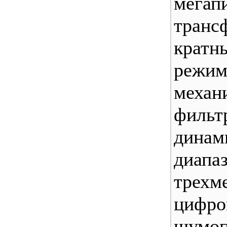
мегап
транс
крат
режим
меха
фильт
динам
диап
трехм
цифро
шумоп