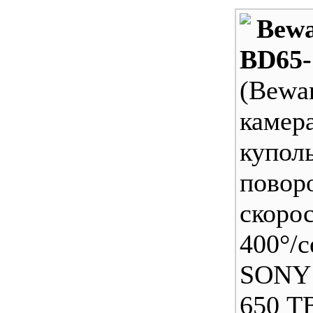
Bew
BD65-
(Bew
камер
купол
повор
скоро
400°/
SONY
650 ТВ