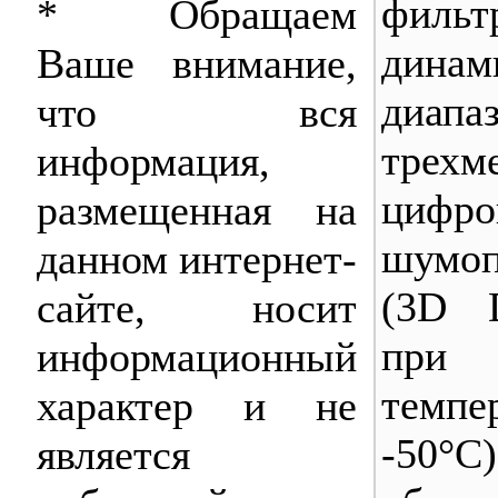
филь
* Обращаем
динам
Ваше внимание,
диап
что вся
трехм
информация,
цифро
размещенная на
шумоп
данном интернет-
(3D 
сайте, носит
при 
информационный
темп
характер и не
-50°С
является