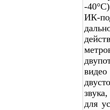
-40°С)
ИК-п
дальн
дейст
метро
двупо
ви
двуст
звука
для у