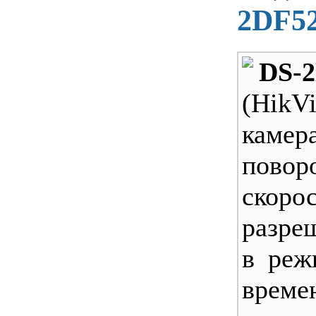
2DF5
DS-
(Hik
каме
повор
скорос
разре
в реж
време