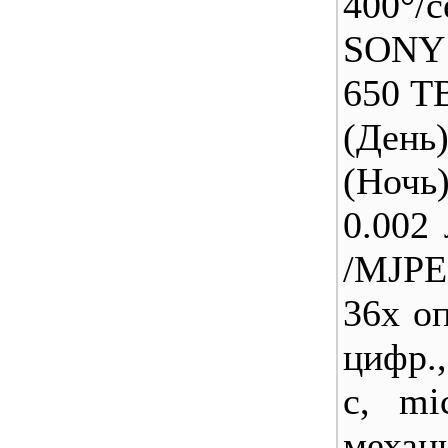
400°/с
SONY
650 ТВ
(День)
(Ночь)
0.002 
/MJP
36х оп
цифр.,
с, mi
механ