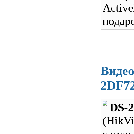
Act
подаро
Видео
2DF7
DS-
(Hik
камер