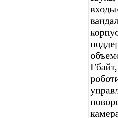
входы
ванда
кор
подде
объе
Гбай
робот
управ
повор
каме