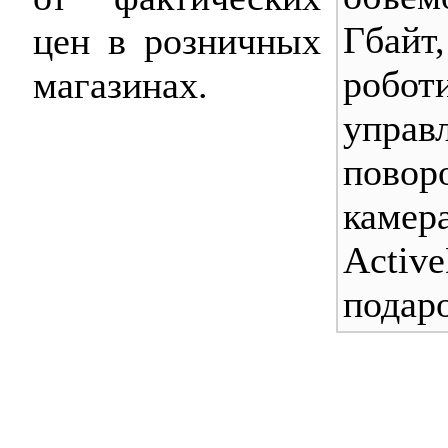
Гбай
цен в розничных
робот
магазинах.
управ
повор
каме
Act
подаро