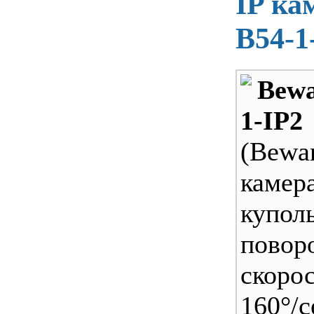
IP ка
B54-1
Bew
1-IP2
(Bew
камер
купол
повор
скорос
160°/