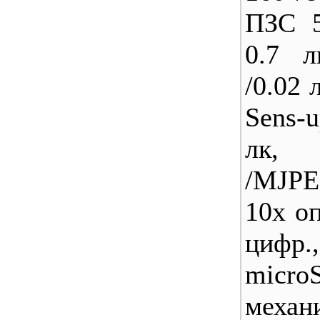
ПЗС 
0.7 л
/0.02 
Sens-
лк,
/MJP
10x оп
цифр.,
micro
механ