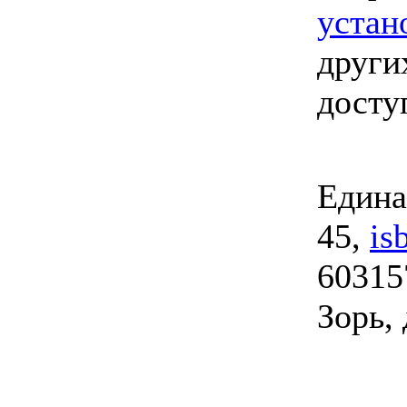
устан
други
досту
Едина
45,
is
60315
Зорь, 