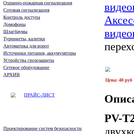
Охранно-пожарная сигнализация
видео
Сотовая сигнализация
Аксес
Контроль доступа
Домофоны
видео
Шлагбаумы
Турникеты, калитки
перех
Автоматика для ворот
Источники питания, аккумуляторы
Устройства грозозащиты
Сетевое оборудование
АРХИВ
Цена: 40 руб
Опис
ПРАЙС-ЛИСТ
PV-T
д
вух
Проектирование систем безопасности