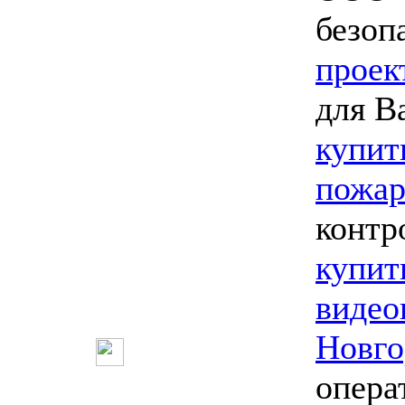
безоп
проек
для В
купит
пожар
контр
купит
видео
Новго
опера