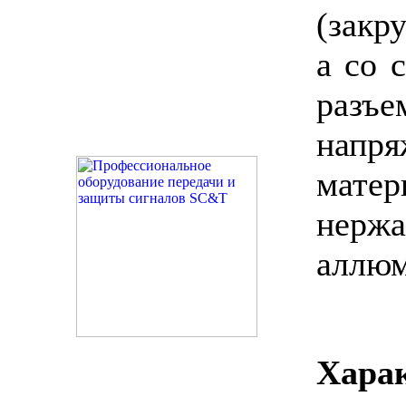
(закр
а со 
разъ
нап
матер
нер
аллюм
Хара