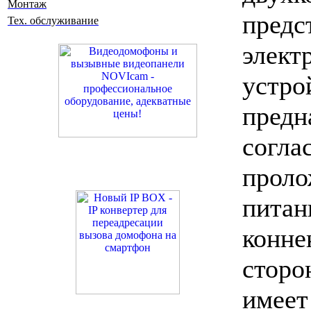
Монтаж
пред
Тех. обслуживание
элект
устро
пред
согла
прол
питан
конн
стор
имеет