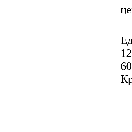
ц
Ед
12
60
Кр