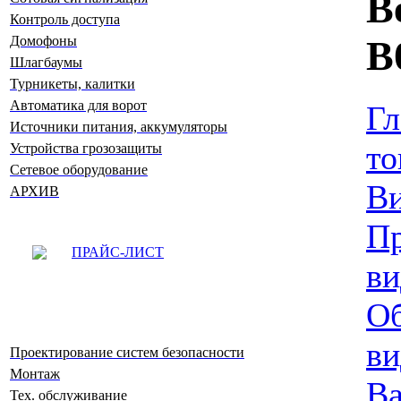
B
Контроль доступа
Домофоны
B
Шлагбаумы
Турникеты, калитки
Автоматика для ворот
Гл
Источники питания, аккумуляторы
то
Устройства грозозащиты
Сетевое оборудование
В
АРХИВ
Пр
ПРАЙС-ЛИСТ
ви
Об
ви
Проектирование систем безопасности
Монтаж
Ва
Тех. обслуживание