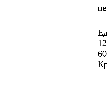
ц
Ед
12
60
Кр