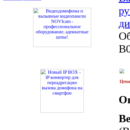
ру
д
Об
B
Цена
О
B