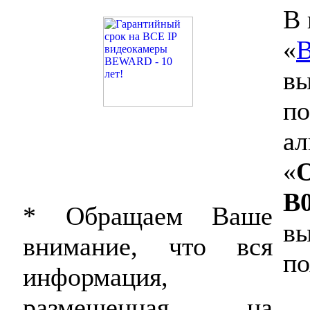
В 
«
В
вы
по
ал
«
B
* Обращаем Ваше
вы
внимание, что вся
по
информация,
размещенная на