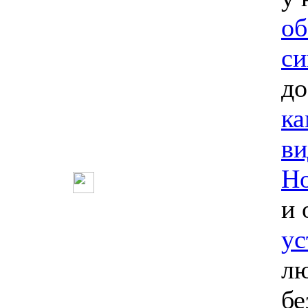
об
си
до
ка
ви
Но
и 
ус
лю
бе