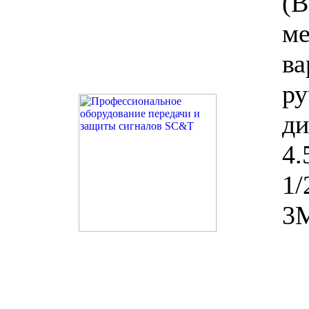
(
ме
в
р
д
4
1
3M