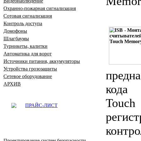
Memor
Видеонаблюдение
Охранно-пожарная сигнализация
Сотовая сигнализация
Контроль доступа
Домофоны
Шлагбаумы
Турникеты, калитки
Автоматика для ворот
Источники питания, аккумуляторы
Устройства грозозащиты
предна
Сетевое оборудование
АРХИВ
кода 
Touc
ПРАЙС-ЛИСТ
реги
конт
Проектирование систем безопасности