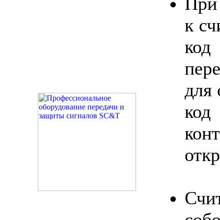
При
к с
код
пер
для 
код
ко
откр
Счи
соб