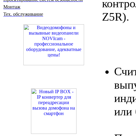
контро
Монтаж
Z5R).
Тех. обслуживание
Сч
вы
инд
или 