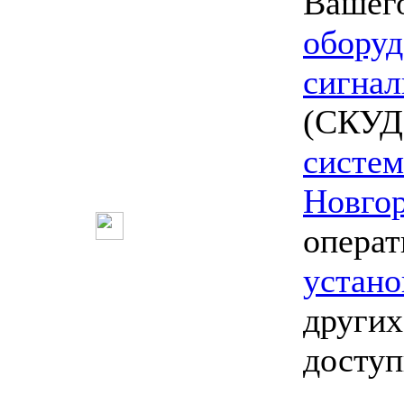
Вашего
оборуд
сигнал
(СКУД)
систе
Новго
опера
устано
других
досту