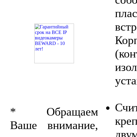
пла
вст
Ко
(ко
из
уст
Счи
* Обращаем
креп
Ваше внимание,
дв