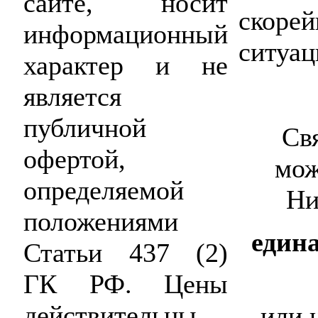
сайте, носит
скоре
информационный
ситуа
характер и не
является
публичной
Св
офертой,
мож
определяемой
Ни
положениями
едина
Статьи 437 (2)
ГК РФ. Цены
действительны
или 