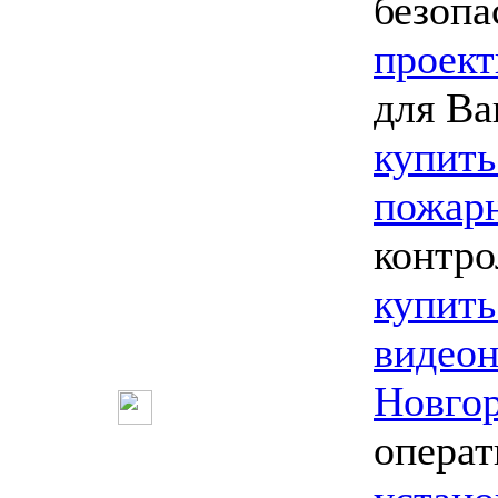
безопа
проект
для Ва
купить
пожарн
контро
купить
видео
Новго
опера