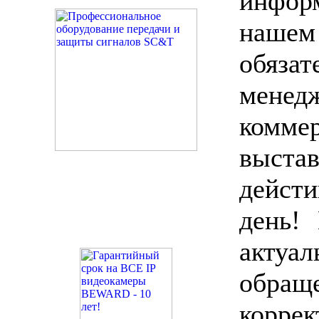
инфор
нашем
обязат
мен
комме
выста
дейст
день!
актуа
обра
коррек