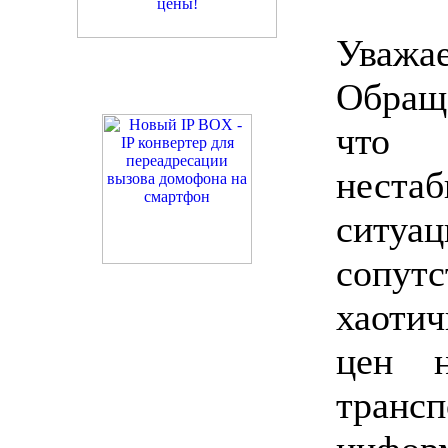
Уваж
Обращ
что 
нест
ситу
сопу
хаоти
цен н
транс