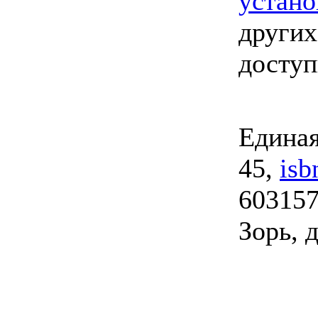
устано
других
досту
Единая
45,
isb
603157
Зорь, д