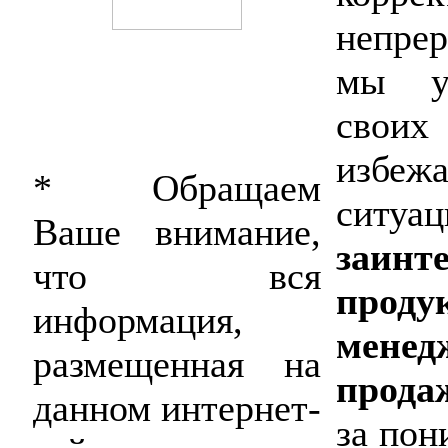
непрер
мы уб
свои
избе
* Обращаем
ситу
Ваше внимание,
заинт
что вся
прод
информация,
мен
размещенная на
прода
данном интернет-
за пон