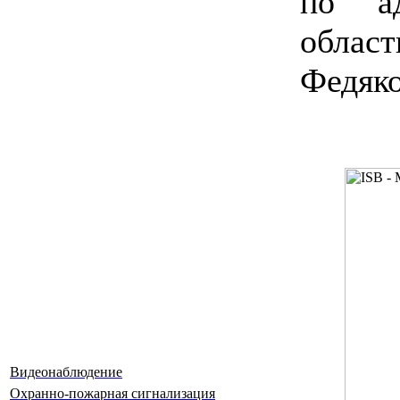
по ад
област
Федяко
Видеонаблюдение
Охранно-пожарная сигнализация