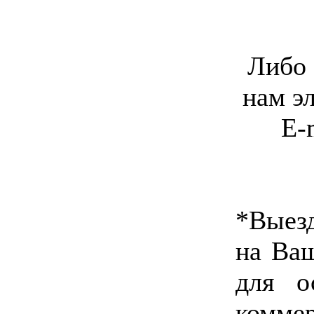
Либо 
нам э
E-
*Выез
на Ваш
для о
комме