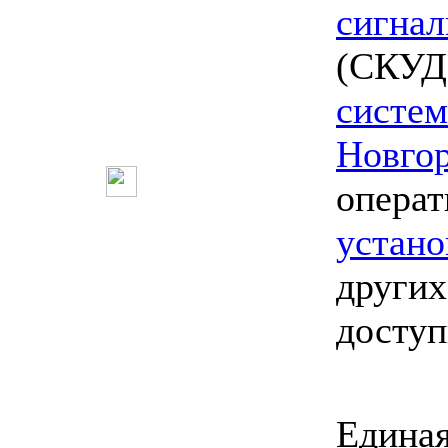
сигнал
(СКУД)
систе
Новго
опера
устано
других
досту
Единая