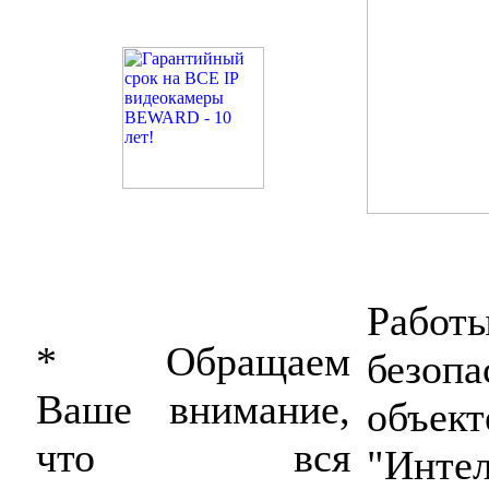
Работ
* Обращаем
безо
Ваше внимание,
об
что вся
"Инте