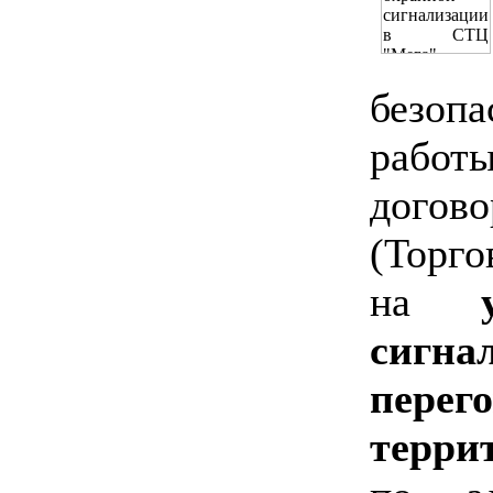
безоп
рабо
догов
(Торг
на
сиг
перег
терр