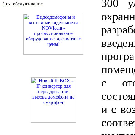
300 у
Тех. обслуживание
охран
разра
введ
про
помещ
с от
состоя
и с во
соотв