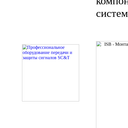
комп
систем