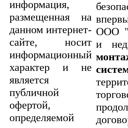
информация,
безоп
размещенная на
вперв
данном интернет-
ООО "
сайте, носит
и нед
информационный
монт
характер и не
систе
является
терр
публичной
торго
офертой,
прод
определяемой
догов