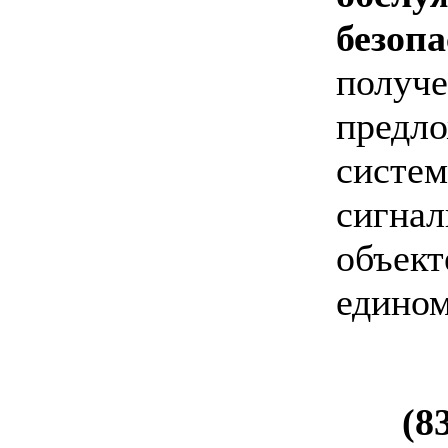
безоп
получ
предл
сис
сигн
объек
едином
(8