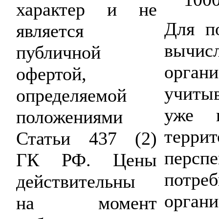
характер и не
Для п
является
вычи
публичной
орган
офертой,
учиты
определяемой
уже 
положениями
террит
Статьи 437 (2)
перс
ГК РФ. Цены
потр
действительны
органи
на момент