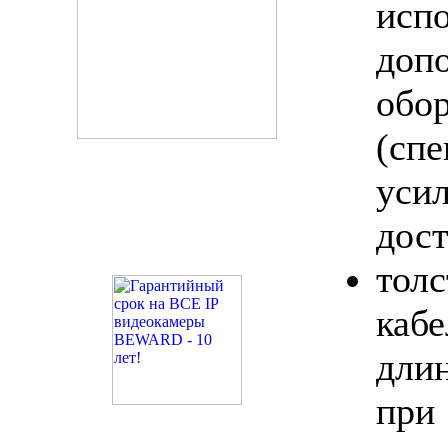
исп
доп
обо
(сп
ус
дост
тол
каб
дли
пр