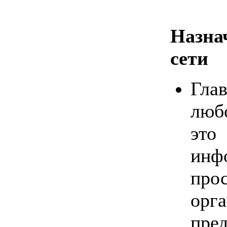
Назн
сети
Гла
люб
это
инф
про
ор
пре