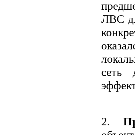
предш
ЛВС дл
конкр
оказа
локал
сеть 
эффект
2.
П
объе