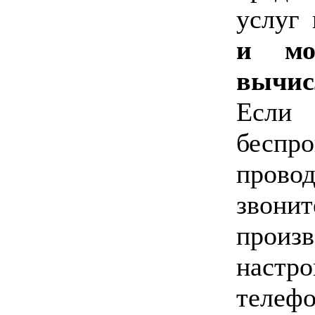
услуг
и мо
вычи
Если
бес
провод
звонит
прои
настр
телеф