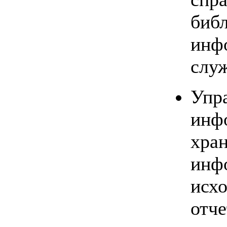
библ
инф
служ
Упр
инф
хра
инф
исх
от