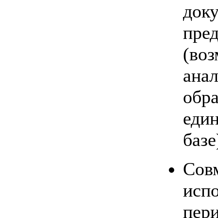
док
пре
(во
ана
обр
еди
базе
Сов
исп
пер