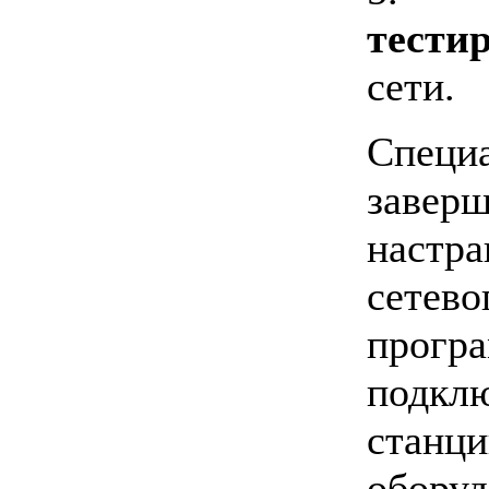
тести
сети.
Специ
заве
наст
сетев
програ
подклю
стан
обору