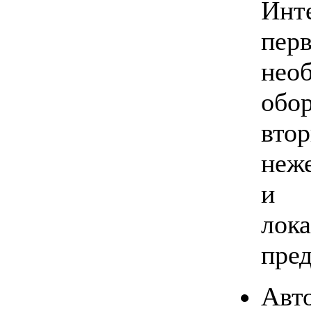
Инт
пер
нео
обо
вто
неж
и 
лок
пред
Авт