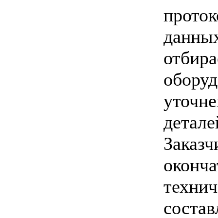
прот
данны
отбир
обор
уточ
дета
Заказ
оконча
техни
состав