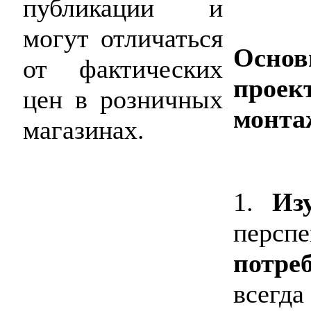
публикации и
могут отличаться
Осн
от фактических
про
цен в розничных
монта
магазинах.
1.
Из
персп
потре
все