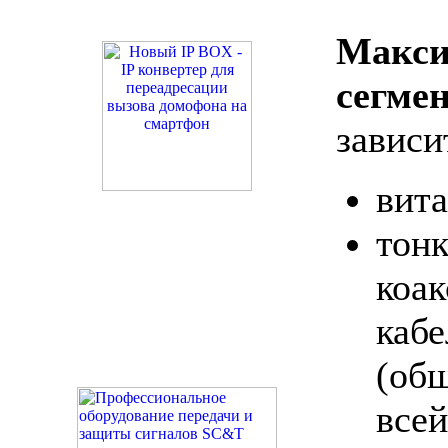
Макс
сегме
зависи
вита
тон
коа
каб
(об
вс