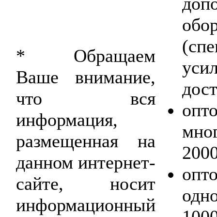
доп
обо
(сп
* Обращаем
ус
Ваше внимание,
дост
что вся
опт
информация,
мно
размещенная на
200
данном интернет-
опт
сайте, носит
одн
информационный
100