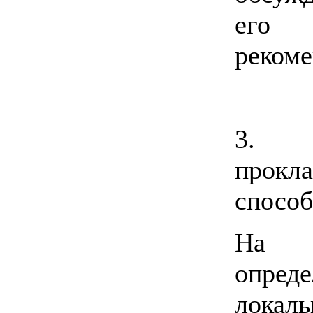
его
рекоме
3
прокл
способ
На 
опред
локал