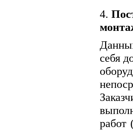
4.
Пос
монта
Данны
себя д
оборуд
непоср
Зака
выпо
работ 