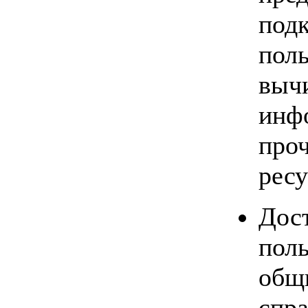
под
пол
выч
ин
про
ресу
Д
пол
общ
спр