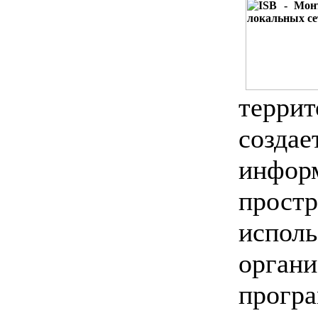
терри
соз
инфор
прост
испол
органи
прогр