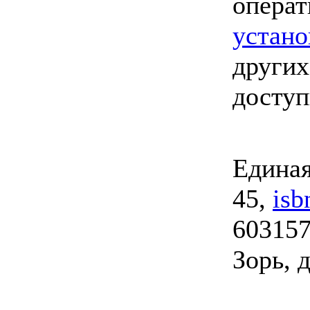
опера
устано
других
досту
Единая
45,
isb
603157
Зорь, д