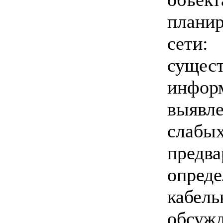
плани
сет
сущес
инфор
выявл
сла
предва
опред
кабель
обсуж