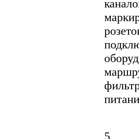
канало
маркир
розе
подк
обору
маршр
филь
питани
5