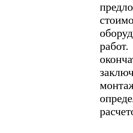
предл
стоим
оборуд
работ.
окон
заклю
монта
опре
расчет