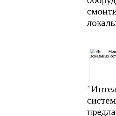
смонт
локаль
"Инте
систе
предла