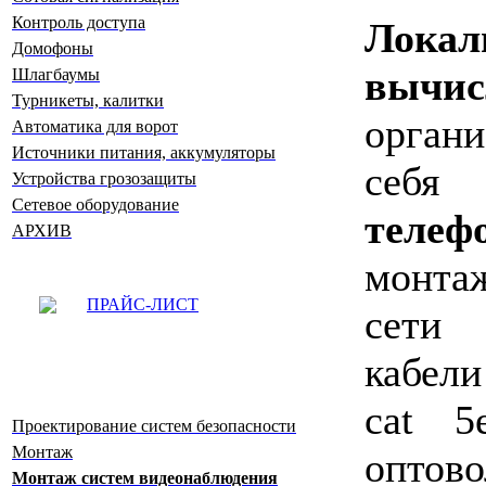
Контроль доступа
Локал
Домофоны
вычи
Шлагбаумы
Турникеты, калитки
орган
Автоматика для ворот
Источники питания, аккумуляторы
себя
к
Устройства грозозащиты
Сетевое оборудование
телеф
АРХИВ
монт
ПРАЙС-ЛИСТ
сети 
кабел
cat 5
Проектирование систем безопасности
Монтаж
оптов
Монтаж систем видеонаблюдения