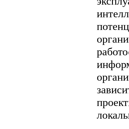
эксплу
интелл
потенц
орга
работо
инфор
орга
зави
проек
локаль