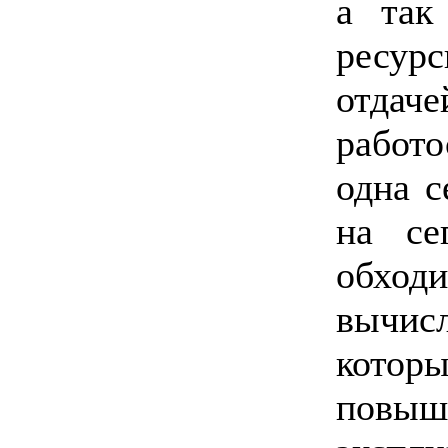
а так
ресур
от
работ
одна с
на се
обход
вычис
кото
повыш