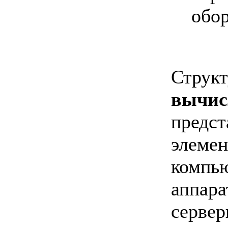
обор
Стру
вычи
предст
элеме
компь
аппар
серв