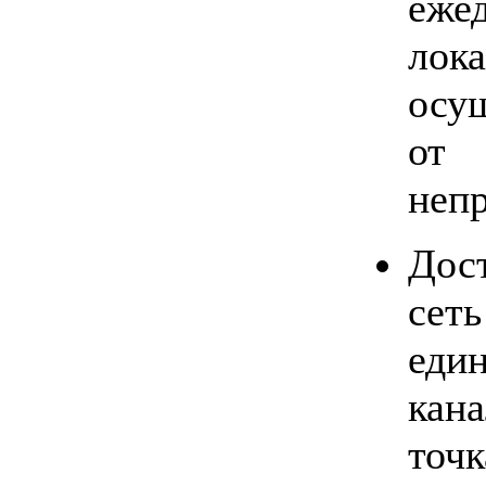
еже
ло
осу
от
неп
Дос
сет
еди
кана
точ