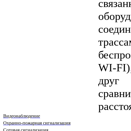
связа
оборуд
соеди
тра
беспр
WI-FI
дру
сравн
рассто
Видеонаблюдение
Охранно-пожарная сигнализация
Сотовая сигнализация