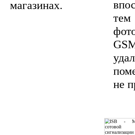
впо
магазинах.
тем
фот
GSM
уда
пом
не п