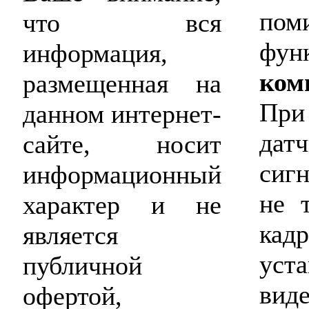
пом
что вся
ф
информация,
ком
размещенная на
При
данном интернет-
да
сайте, носит
сиг
информационный
не 
характер и не
ка
является
уст
публичной
вид
офертой,