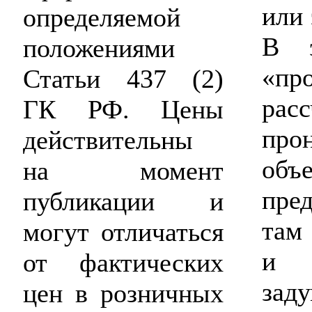
или 
определяемой
В э
положениями
«пр
Статьи 437 (2)
рас
ГК РФ. Цены
про
действительны
об
на момент
пре
публикации и
там
могут отличаться
и 
от фактических
зад
цен в розничных