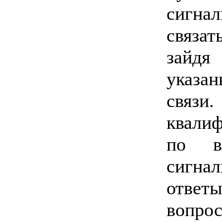
сигна
связат
зайд
указа
свя
квали
по в
сигна
ответ
вопрос