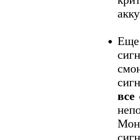
акку
Ещ
си
см
сиг
все
неп
Мон
сигн