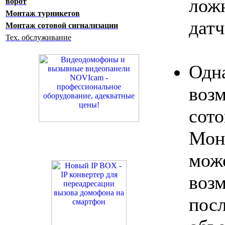
лож
ворот
Монтаж турникетов
дат
Монтаж сотовой сигнализации
Тех. обслуживание
Одн
воз
сот
Мон
мо
во
пос