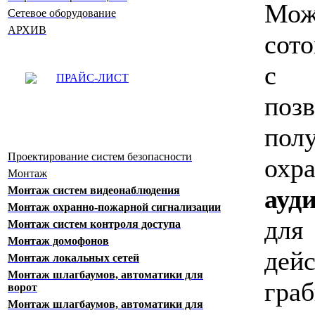
Мож
Сетевое оборудование
АРХИВ
сот
с 
ПРАЙС-ЛИСТ
поз
пол
Проектирование систем безопасности
охр
Монтаж
Монтаж систем видеонаблюдения
ауд
Монтаж охранно-пожарной сигнализации
для
Монтаж систем контроля доступа
Монтаж домофонов
дей
Монтаж локальных сетей
Монтаж шлагбаумов, автоматики для
гра
ворот
Монтаж шлагбаумов, автоматики для