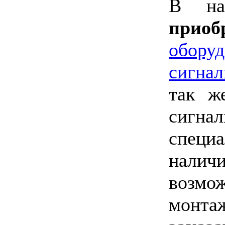
В на
прио
оборуд
сигнал
так 
сиг
спец
нали
возмо
монта