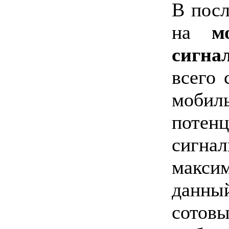
В посл
на
м
сигна
всего 
мобил
потенц
сигн
макси
данны
сотовы