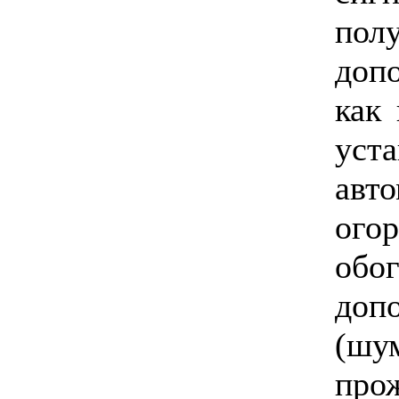
пол
доп
как
уст
авт
ого
обо
доп
(ш
пр