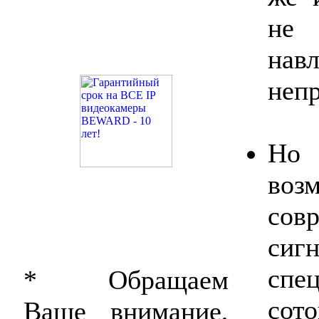
не 
на
непр
Но 
воз
со
сиг
спе
* Обращаем
сот
Ваше внимание,