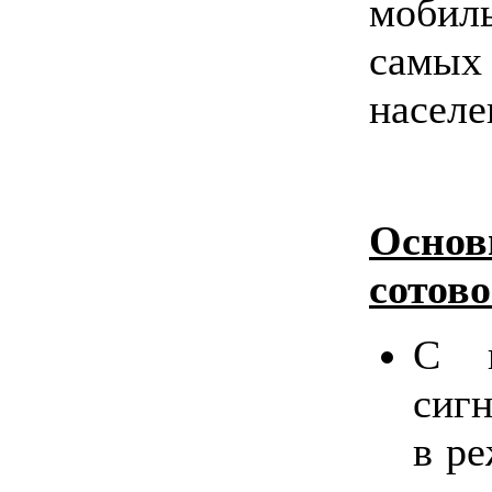
мобил
самых
населе
Основ
сотов
С п
сиг
в ре