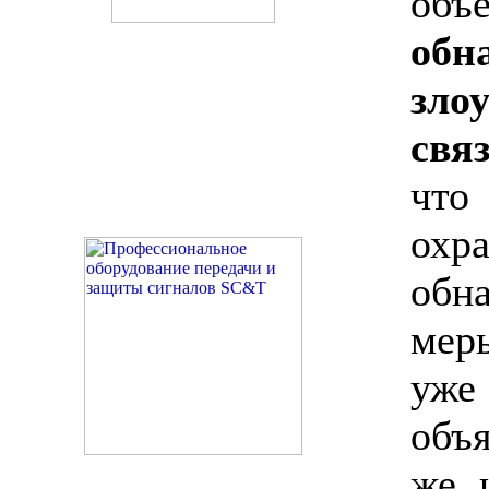
объ
обн
зло
свя
что
ох
обн
мер
уже
объя
же 