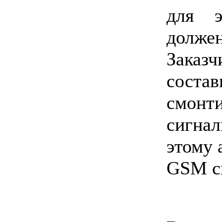
для э
долже
Заказ
сост
смон
сигна
этому 
GSM с