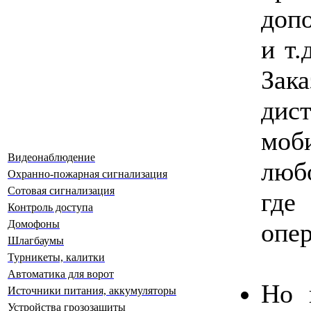
доп
и т.
За
дис
моб
Видеонаблюдение
люб
Охранно-пожарная сигнализация
Сотовая сигнализация
где
Контроль доступа
Домофоны
опер
Шлагбаумы
Турникеты, калитки
Автоматика для ворот
Но 
Источники питания, аккумуляторы
Устройства грозозащиты