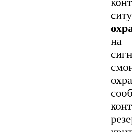
кон
сит
охр
на 
си
смо
охр
соо
кон
рез
кри