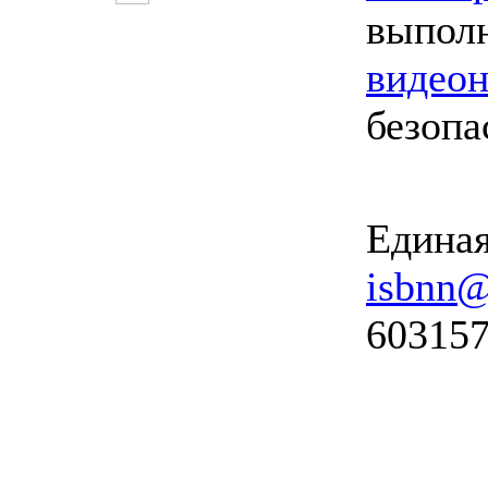
выпол
видео
безопа
Единая
isbnn@
603157