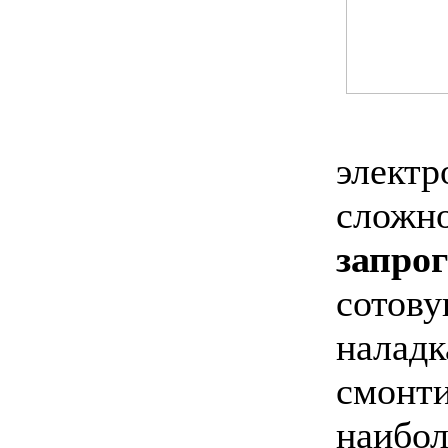
элект
сложн
запро
сотов
нала
смонт
наибо