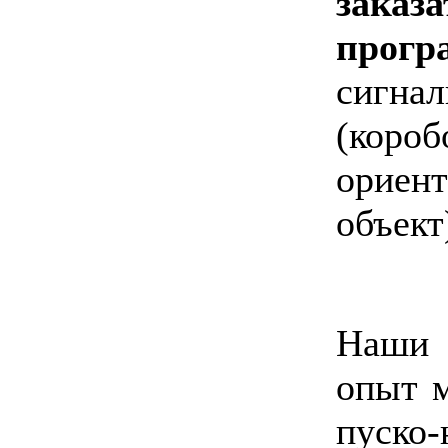
зака
прогр
сигна
(ко
ориен
объект
Наши 
опыт 
пуск