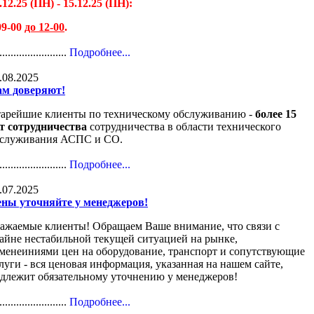
.12.25 (ПН) - 15.12.25 (ПН):
09-00
до 12-00
.
........................
Подробнее...
.08.2025
м доверяют!
арейшие клиенты по техническому обслуживанию -
более 15
т сотрудничества
сотрудничества в области технического
служивания АСПС и СО.
........................
Подробнее...
.07.2025
ны уточняйте у менеджеров!
ажаемые клиенты! Обращаем Ваше внимание, что связи с
айне нестабильной текущей ситуацией на рынке,
менеиниями цен на оборудование, транспорт и сопутствующие
луги - вся ценовая информация, указанная на нашем сайте,
длежит обязательному уточнению у менеджеров!
........................
Подробнее...