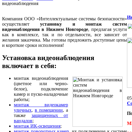
видеонаблюдения
Ин
Компания ООО «Интеллектуальные системы безопасности»
осуществляет
установку и монтаж систем
видеонаблюдения в Нижнем Новгороде
, предлагая услуги
как в комплексе, так и по отдельности, все зависит от
желания заказчика. Мы готовы предложить доступные цены
и короткие сроки исполнения!
Установка видеонаблюдения
включает в себя:
монтаж видеонаблюдения
(цветное или черно-
белое), подключение
камер и пуско-наладочные
05
работы;
С
монтаж видеокамер
уличных
,
в помещении
, а
П
также
защищенных от
вандалов
;
М
монтаж ИК-освещения
;
монтаж поворотных камер
, их подключение к системе