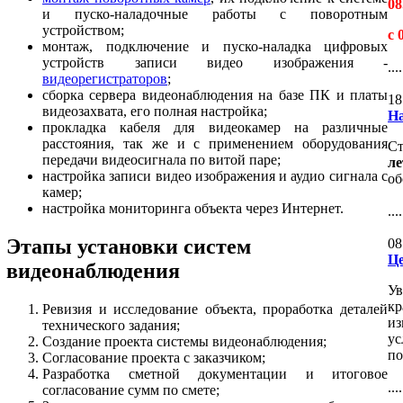
08
и пуско-наладочные работы с поворотным
устройством;
с 
монтаж, подключение и пуско-наладка цифровых
устройств записи видео изображения -
....
видеорегистраторов
;
сборка сервера видеонаблюдения на базе ПК и платы
18
видеозахвата, его полная настройка;
На
прокладка кабеля для видеокамер на различные
расстояния, так же и с применением оборудования
Ст
передачи видеосигнала по витой паре;
ле
настройка записи видео изображения и аудио сигнала с
об
камер;
настройка мониторинга объекта через Интернет.
....
Этапы установки систем
08
Це
видеонаблюдения
Ув
кр
Ревизия и исследование объекта, проработка деталей
из
технического задания;
ус
Создание проекта системы видеонаблюдения;
по
Согласование проекта с заказчиком;
Разработка сметной документации и итоговое
....
согласование сумм по смете;